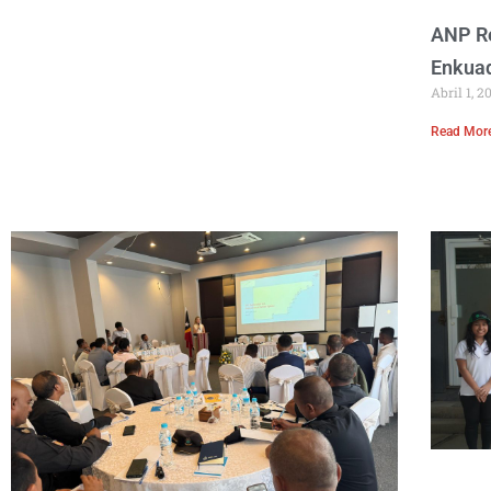
ANP R
Enkuad
Abril 1, 
Read Mor