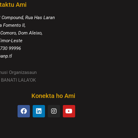
taktu Ami
8 Compound, Rua Has Laran
a Fomento II,
 Comoro, Dom Aleixo,
 Timor-Leste
 730 99996
anp.tl
husi Organizasaun
TU BANATI LALA’OK
Konekta ho Ami