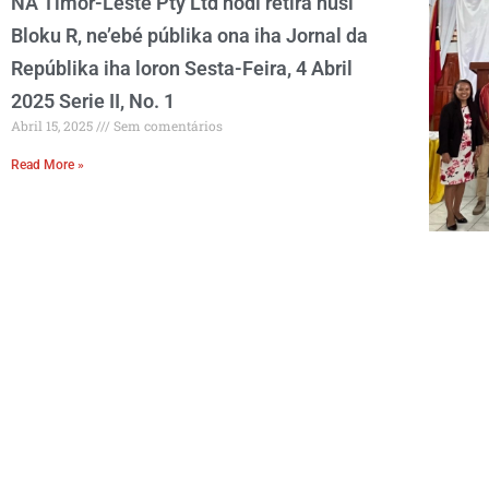
NA Timor-Leste Pty Ltd hodi retira husi
Bloku R, ne’ebé públika ona iha Jornal da
Repúblika iha loron Sesta-Feira, 4 Abril
2025 Serie II, No. 1
Abril 15, 2025
Sem comentários
Read More »