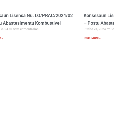
saun Lisensa Nu. LO/PRAC/2024/02
Konsesaun Li
u Abastesimentu Kombustivel
– Postu Abast
, 2024
Sem comentários
Junho 24, 2024
Se
e »
Read More »