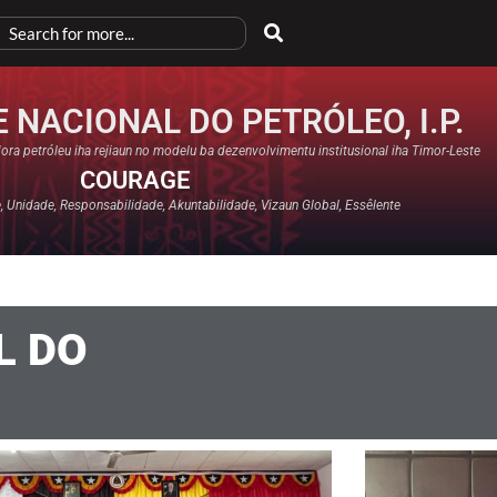
 NACIONAL DO PETRÓLEO, I.P.
ora petróleu iha rejiaun no modelu ba dezenvolvimentu institusional iha Timor-Leste
COURAGE
 Unidade, Responsabilidade, Akuntabilidade, Vizaun Global, Essêlente
L DO