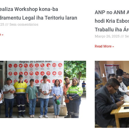
ealiza Workshop kona-ba
ANP no ANM A
ramentu Legal iha Teritoriu laran
hodi Kria Esbo
2025
Sem comentários
Traballu iha Ár
e »
Março 26, 2025
Se
Read More »