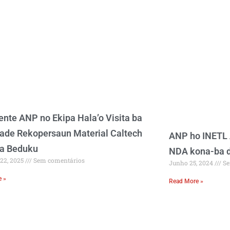
ente ANP no Ekipa Hala’o Visita ba
dade Rekopersaun Material Caltech
ANP ho INETL 
ha Beduku
NDA kona-ba d
 22, 2025
Sem comentários
Junho 25, 2024
Se
e »
Read More »