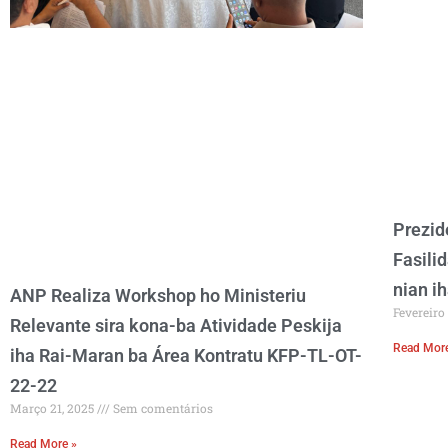
Prezid
Fasili
nian i
ANP Realiza Workshop ho Ministeriu
Fevereiro
Relevante sira kona-ba Atividade Peskija
Read Mor
iha Rai-Maran ba Área Kontratu KFP-TL-OT-
22-22
Março 21, 2025
Sem comentários
Read More »