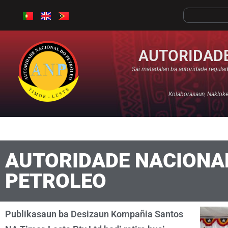
AUTORIDADE
Sai matadalan ba autoridade regulad
Kolaborasaun, Nakloke,
AUTORIDADE NACIONA
PETROLEO
Publikasaun ba Desizaun Kompañia Santos