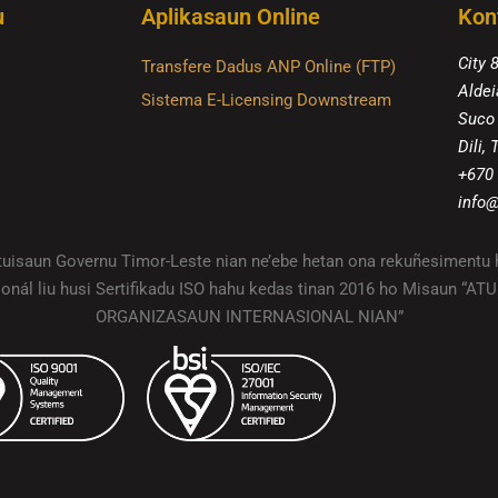
u
Aplikasaun Online
Kon
City 
Transfere Dadus ANP Online (FTP)
Aldei
Sistema E-Licensing Downstream
Suco
Dili,
+670
info@
ituisaun Governu Timor-Leste nian ne’ebe hetan ona rekuñesimentu 
ionál liu husi Sertifikadu ISO hahu kedas tinan 2016 ho Misaun “A
ORGANIZASAUN INTERNASIONAL NIAN”