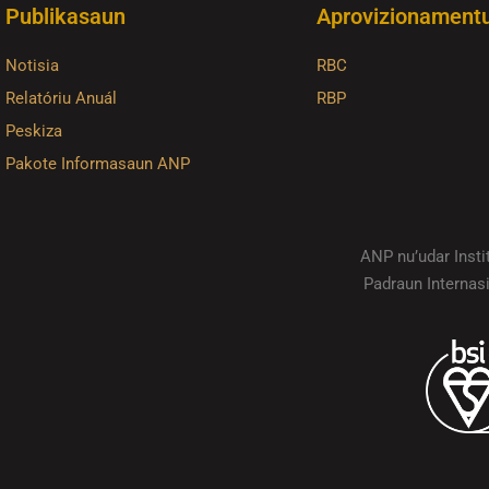
Publikasaun
Aprovizionament
Notisia
RBC
Relatóriu Anuál
RBP
Peskiza
Pakote Informasaun ANP
ANP nu’udar Inst
Padraun Internas