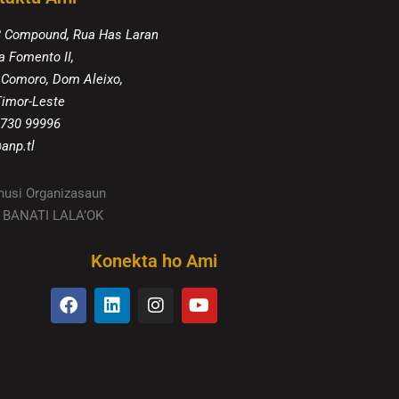
8 Compound, Rua Has Laran
a Fomento II,
 Comoro, Dom Aleixo,
 Timor-Leste
 730 99996
anp.tl
husi Organizasaun
TU BANATI LALA’OK
Konekta ho Ami