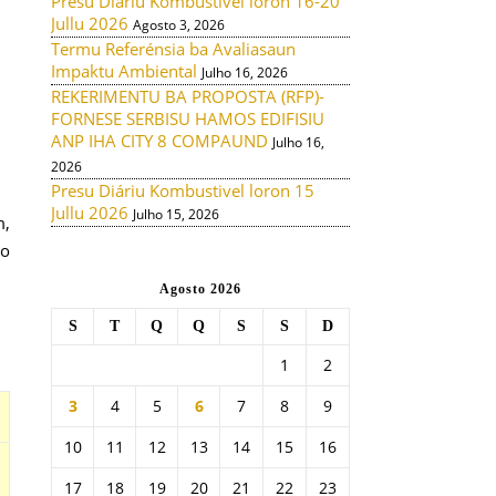
Presu Diáriu Kombustivel loron 16-20
Jullu 2026
Agosto 3, 2026
Termu Referénsia ba Avaliasaun
Impaktu Ambiental
Julho 16, 2026
REKERIMENTU BA PROPOSTA (RFP)-
FORNESE SERBISU HAMOS EDIFISIU
ANP IHA CITY 8 COMPAUND
Julho 16,
2026
Presu Diáriu Kombustivel loron 15
Jullu 2026
Julho 15, 2026
m,
’o
Agosto 2026
S
T
Q
Q
S
S
D
1
2
3
4
5
6
7
8
9
10
11
12
13
14
15
16
17
18
19
20
21
22
23