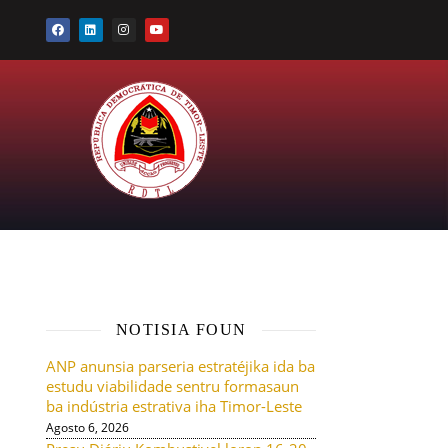
NOTISIA FOUN
ANP anunsia parseria estratéjika ida ba
u
estudu viabilidade sentru formasaun
ba indústria estrativa iha Timor-Leste
Agosto 6, 2026