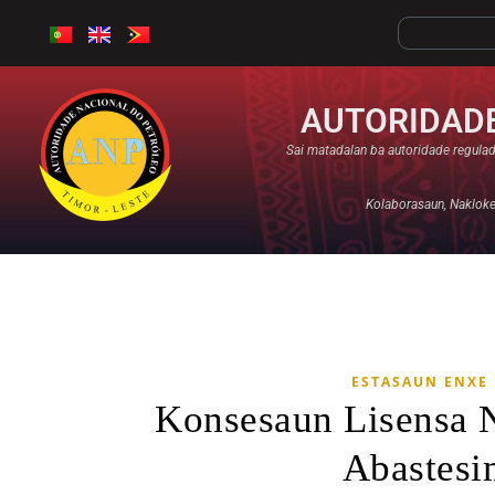
AUTORIDADE
Sai matadalan ba autoridade regulad
Kolaborasaun, Nakloke,
ESTASAUN ENXE
Konsesaun Lisensa 
Abastesi