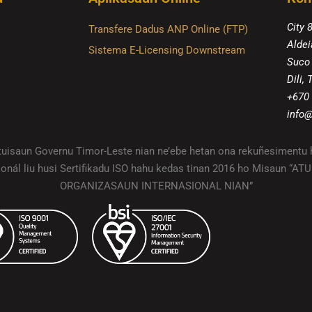
City 
Transfere Dadus ANP Online (FTP)
Aldei
Sistema E-Licensing Downstream
Suco
Dili,
+670
info@
ituisaun Governu Timor-Leste nian ne’ebe hetan ona rekuñesimentu 
ionál liu husi Sertifikadu ISO hahu kedas tinan 2016 ho Misaun “A
ORGANIZASAUN INTERNASIONAL NIAN”