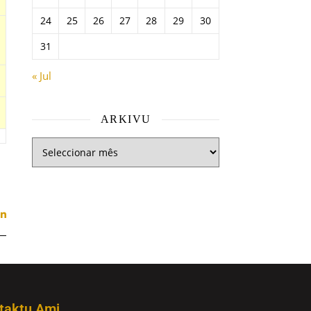
24
25
26
27
28
29
30
31
« Jul
ARKIVU
taktu Ami