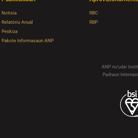
Notisia
RBC
Relatóriu Anuál
RBP
Peskiza
Pakote Informasaun ANP
ANP nu’udar Inst
Padraun Internas