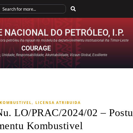
 NACIONAL DO PETRÓLEO, I.P.
ora petróleu iha rejiaun no modelu ba dezenvolvimentu institusional iha Timor-Leste
COURAGE
 Unidade, Responsabilidade, Akuntabilidade, Vizaun Global, Essêlente
,
 KOMBUSTIVEL
LICENSA ATRIBUIDA​
Nu. LO/PRAC/2024/02 – Post
mentu Kombustivel