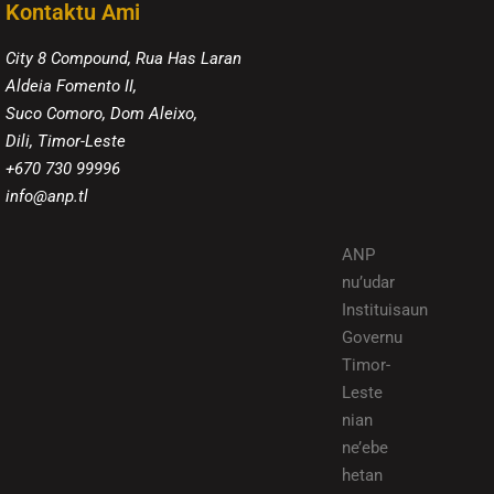
Kontaktu Ami
City 8 Compound, Rua Has Laran
Aldeia Fomento II,
Suco Comoro, Dom Aleixo,
Dili, Timor-Leste
+670 730 99996
info@anp.tl
ANP
nu’udar
Instituisaun
Governu
Timor-
Leste
nian
ne’ebe
hetan