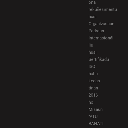
ona
rekuñesimentu
husi
Organizasaun
Padraun
Internasionál
liu
husi
Sertifikadu
ISO
hahu
kedas
tinan
2016
ho
Misaun
“ATU
BANATI