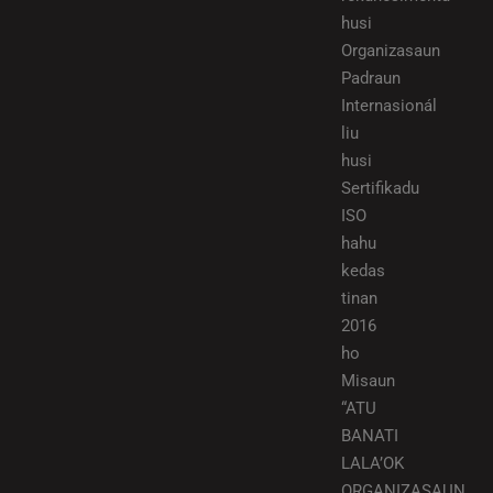
husi
Organizasaun
Padraun
Internasionál
liu
husi
Sertifikadu
ISO
hahu
kedas
tinan
2016
ho
Misaun
“ATU
BANATI
LALA’OK
ORGANIZASAUN