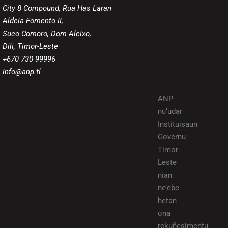
City 8 Compound, Rua Has Laran
Aldeia Fomento II,
Suco Comoro, Dom Aleixo,
Dili, Timor-Leste
+670 730 99996
info@anp.tl
ANP
nu’udar
Instituisaun
Governu
Timor-
Leste
nian
ne’ebe
hetan
ona
rekuñesimentu