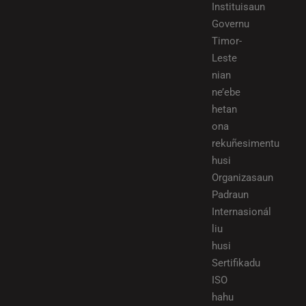
Instituisaun
Governu
Timor-
Leste
nian
ne’ebe
hetan
ona
rekuñesimentu
husi
Organizasaun
Padraun
Internasionál
liu
husi
Sertifikadu
ISO
hahu