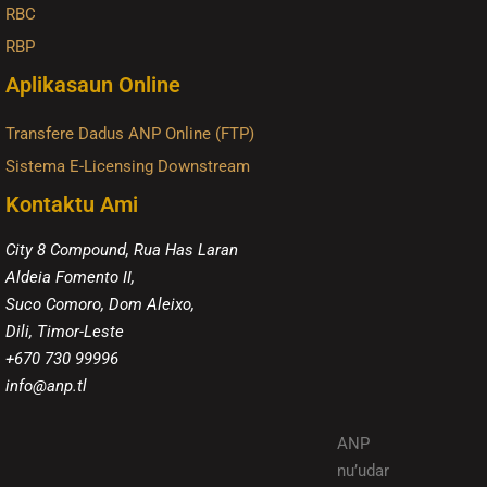
RBC
RBP
Aplikasaun Online
Transfere Dadus ANP Online (FTP)
Sistema E-Licensing Downstream
Kontaktu Ami
City 8 Compound, Rua Has Laran
Aldeia Fomento II,
Suco Comoro, Dom Aleixo,
Dili, Timor-Leste
+670 730 99996
info@anp.tl
ANP
nu’udar