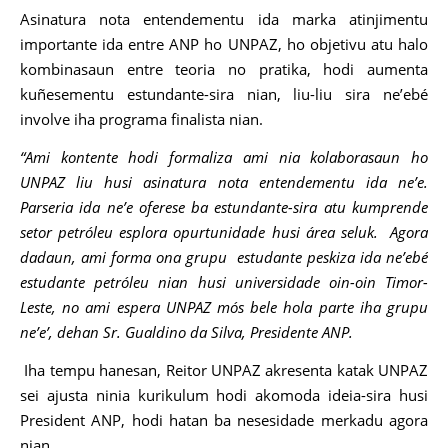
Asinatura nota entendementu ida marka atinjimentu
importante ida entre ANP ho UNPAZ, ho objetivu atu halo
kombinasaun entre teoria no pratika, hodi aumenta
kuñesementu estundante-sira nian, liu-liu sira ne’ebé
involve iha programa finalista nian.
“Ami kontente hodi formaliza ami nia kolaborasaun ho
UNPAZ liu husi asinatura nota entendementu ida ne’e.
Parseria ida ne’e oferese ba estundante-sira atu kumprende
setor petróleu esplora opurtunidade husi área seluk. Agora
dadaun, ami forma ona grupu estudante peskiza ida ne’ebé
estudante petróleu nian husi universidade oin-oin Timor-
Leste, no ami espera UNPAZ mós bele hola parte iha grupu
ne’e’, dehan Sr. Gualdino da Silva, Presidente ANP.
Iha tempu hanesan, Reitor UNPAZ akresenta katak UNPAZ
sei ajusta ninia kurikulum hodi akomoda ideia-sira husi
President ANP, hodi hatan ba nesesidade merkadu agora
nian.