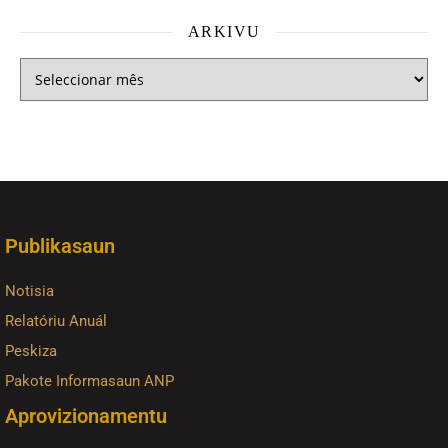
ARKIVU
Publikasaun
Notisia
Relatóriu Anuál
Peskiza
Pakote Informasaun ANP
Aprovizionamentu