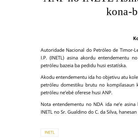
kona-b
K
Autoridade Nacional do Petróleo de Timor-Lest
I.P. (INETL) asina akordu entendementu n
petróleu bazeia ba pedidu husi estatíska.
Akodu entendementu ida ho objetivu atu kolet
petróleu domestiku brutu no kompilasaun ko
petróleu ne’ebé oferese husi ANP.
Nota entendementu no NDA ida ne’e asina hu
INETL no Sr. Gualdino do C. da Silva, hanesan
INETL