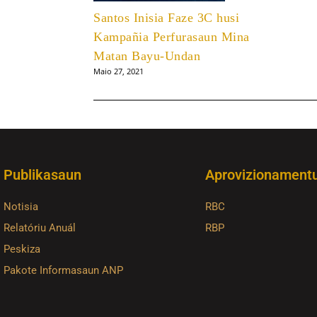
Santos Inisia Faze 3C husi
Kampañia Perfurasaun Mina
Matan Bayu-Undan
Maio 27, 2021
Publikasaun
Aprovizionament
Notisia
RBC
Relatóriu Anuál
RBP
Peskiza
Pakote Informasaun ANP