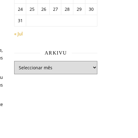
24
25
26
27
28
29
30
31
« Jul
e,
ARKIVU
us
tu
us
te