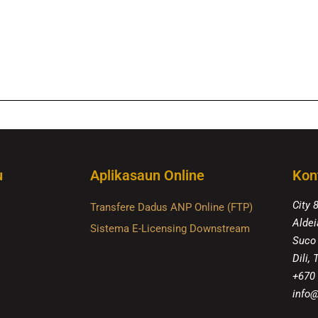
u
Aplikasaun Online
Kon
City 
Transfere Dadus ANP Online (FTP)
Aldei
Sistema E-Licensing Downstream
Suco
Dili,
+670
info@