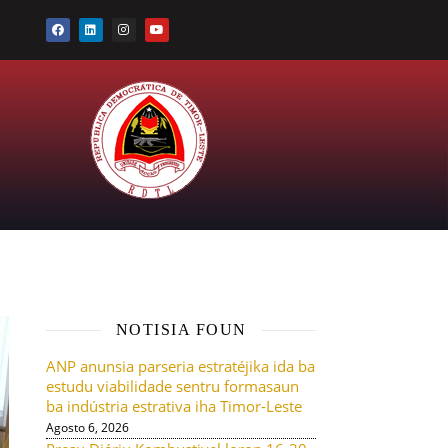
NOTISIA FOUN
ANP anunsia parseria estratéjika ida ba
estudu viabilidade sentru formasaun
ba indústria estrativa iha Timor-Leste
Agosto 6, 2026