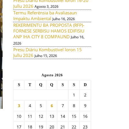
Presu Diáriu Kombustivel loron 16-20
Jullu 2026
Agosto 3, 2026
Termu Referénsia ba Avaliasaun
Impaktu Ambiental
Julho 16, 2026
REKERIMENTU BA PROPOSTA (RFP)-
FORNESE SERBISU HAMOS EDIFISIU
ANP IHA CITY 8 COMPAUND
Julho 16,
2026
Presu Diáriu Kombustivel loron 15
Jullu 2026
Julho 15, 2026
Agosto 2026
S
T
Q
Q
S
S
D
1
2
3
4
5
6
7
8
9
10
11
12
13
14
15
16
17
18
19
20
21
22
23