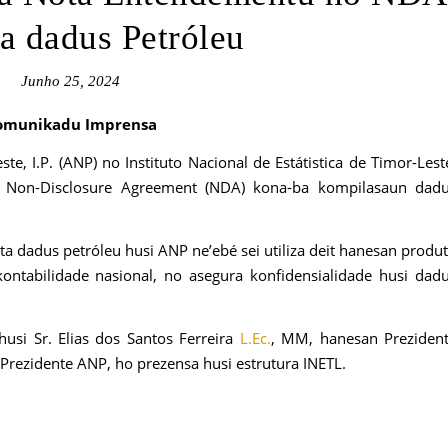
a dadus Petróleu
Junho 25, 2024
omunikadu Imprensa
e, I.P. (ANP) no Instituto Nacional de Estátistica de Timor-Lest
o Non-Disclosure Agreement (NDA) kona-ba kompilasaun dad
a dadus petróleu husi ANP ne’ebé sei utiliza deit hanesan produ
ntabilidade nasional, no asegura konfidensialidade husi dad
si Sr. Elias dos Santos Ferreira
L.Ec.
, MM, hanesan Preziden
 Prezidente ANP, ho prezensa husi estrutura INETL.