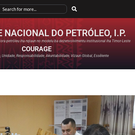
 NACIONAL DO PETRÓLEO, I.P.
ora petróleu iha rejiaun no modelu ba dezenvolvimentu institusional iha Timor-Leste
COURAGE
 Unidade, Responsabilidade, Akuntabilidade, Vizaun Global, Essêlente