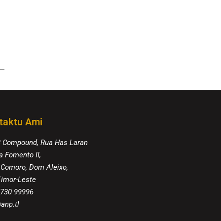
taktu Ami
8 Compound, Rua Has Laran
a Fomento II,
 Comoro, Dom Aleixo,
 Timor-Leste
 730 99996
anp.tl