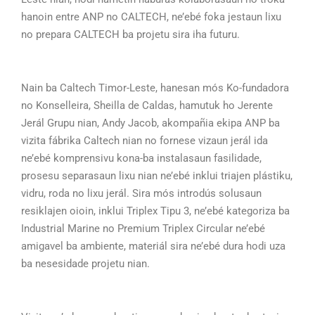
hanoin entre ANP no CALTECH, ne’ebé foka jestaun lixu
no prepara CALTECH ba projetu sira iha futuru.
Nain ba Caltech Timor-Leste, hanesan mós Ko-fundadora
no Konselleira, Sheilla de Caldas, hamutuk ho Jerente
Jerál Grupu nian, Andy Jacob, akompañia ekipa ANP ba
vizita fábrika Caltech nian no fornese vizaun jerál ida
ne’ebé komprensivu kona-ba instalasaun fasilidade,
prosesu separasaun lixu nian ne’ebé inklui triajen plástiku,
vidru, roda no lixu jerál. Sira mós introdús solusaun
resiklajen oioin, inklui Triplex Tipu 3, ne’ebé kategoriza ba
Industrial Marine no Premium Triplex Circular ne’ebé
amigavel ba ambiente, materiál sira ne’ebé dura hodi uza
ba nesesidade projetu nian.