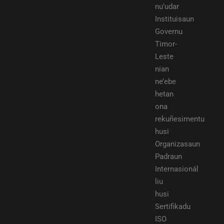
nu’udar
Instituisaun
Governu
Timor-
Leste
nian
ne’ebe
hetan
ona
rekuñesimentu
husi
Organizasaun
Padraun
Internasionál
liu
husi
Sertifikadu
ISO