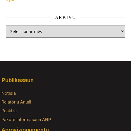
ARKIVU
Publikasaun
Notisia
Relatóriu Anuál
Peskiza
Pakote Informasaun ANP
Aprovizionamentu