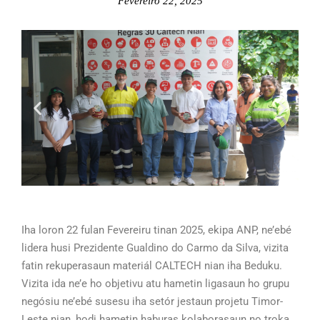
Fevereiro 22, 2025
Iha loron 22 fulan Fevereiru tinan 2025, ekipa ANP, ne’ebé
lidera husi Prezidente Gualdino do Carmo da Silva, vizita
fatin rekuperasaun materiál CALTECH nian iha Beduku.
Vizita ida ne’e ho objetivu atu hametin ligasaun ho grupu
negósiu ne’ebé susesu iha setór jestaun projetu Timor-
Leste nian, hodi hametin haburas kolaborasaun no troka