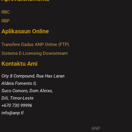
RBC
RBP
Aplikasaun Online
Transfere Dadus ANP Online (FTP)
Sistema E-Licensing Downstream
Kontaktu Ami
City 8 Compound, Rua Has Laran
Aldeia Fomento II,
Suco Comoro, Dom Aleixo,
Dili, Timor-Leste
+670 730 99996
info@anp.tl
ANP