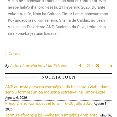
Vizita ne’e hanesan kontinuasaun husi enkontru kortezia
ne’ebé hala’o iha loron-sesta, 21 Fevereiru 2025. Durante
enkontru ne’e, Nain ba Caltech Timor-Leste, hanesan mós
Ko-fundadora no Konselleira, Sheilla de Caldas, no Jean
Vezina, ho Prezidente ANP, Gualdino da Silva, troka ideia
sira kona-ba jestaun lixu nian.
Caltech
By
Autoridade Nacional do Petroleo
NOTISIA FOUN
ANP anunsia parseria estratéjika ida ba estudu viabilidade
sentru formasaun ba indústria estrativa iha Timor-Leste
Agosto 6, 2026
Presu Diáriu Kombustivel loron 16-20 Jullu 2026
Agosto 3,
2026
Termu Referénsia ba Avaliasaun Impaktu Ambiental
Julho 16,