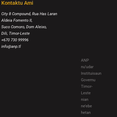
Kontaktu Ami
City 8 Compound, Rua Has Laran
Aldeia Fomento II,
Suco Comoro, Dom Aleixo,
Dili, Timor-Leste
+670 730 99996
info@anp.tl
ANP
nu’udar
Instituisaun
Governu
Timor-
Leste
nian
ne’ebe
hetan