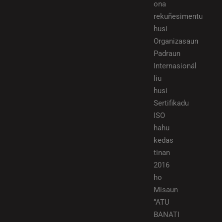
ona
rekuñesimentu
husi
Organizasaun
Padraun
Internasionál
liu
husi
Sertifikadu
ISO
hahu
kedas
tinan
2016
ho
Misaun
“ATU
BANATI