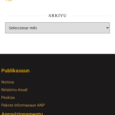
ARKIVU
Publikasaun
Notisia
Relatóriu Anuál
Peskiza
Pakote Informasaun ANP
Aprovizionamentu