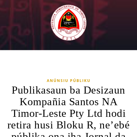
ANÚNSIU PÚBLIKU
Publikasaun ba Desizaun
Kompañia Santos NA
Timor-Leste Pty Ltd hodi
retira husi Bloku R, ne’ebé
públika ona iha Jornal da