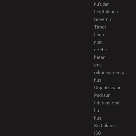
nu’udar
Instituisaun
Governu
Timor-
Leste
nian
ne’ebe
hetan
ona
rekuñesimentu
husi
Organizasaun
Padraun
Internasionál
liu
husi
Sertifikadu
ISO