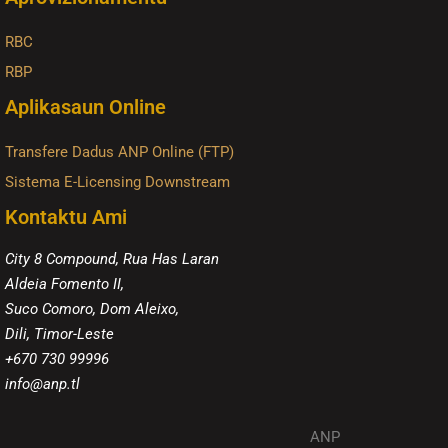
RBC
RBP
Aplikasaun Online
Transfere Dadus ANP Online (FTP)
Sistema E-Licensing Downstream
Kontaktu Ami
City 8 Compound, Rua Has Laran
Aldeia Fomento II,
Suco Comoro, Dom Aleixo,
Dili, Timor-Leste
+670 730 99996
info@anp.tl
ANP