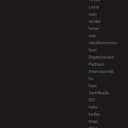
Timor-
Leste
nian
ne’ebe
hetan
ona
rekuñesimentu
husi
Organizasaun
Padraun
Internasionál
liu
husi
Sertifikadu
ISO
hahu
kedas
tinan