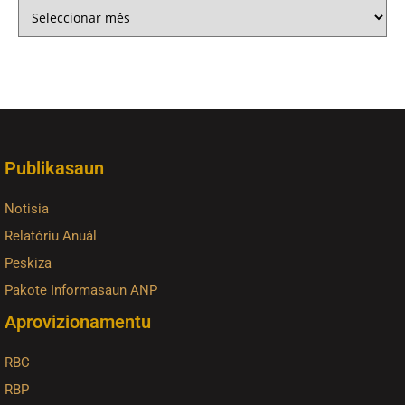
Publikasaun
Notisia
Relatóriu Anuál
Peskiza
Pakote Informasaun ANP
Aprovizionamentu
RBC
RBP