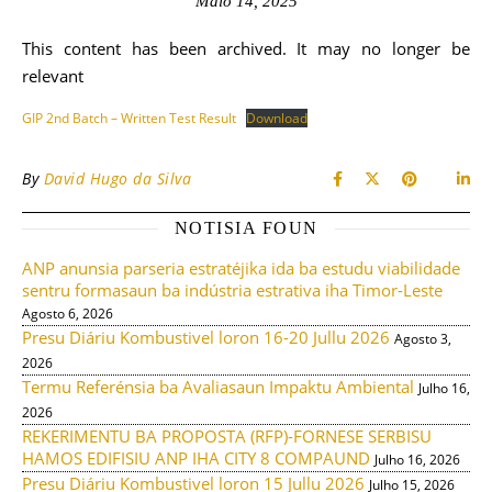
Maio 14, 2025
This content has been archived. It may no longer be
relevant
GIP 2nd Batch – Written Test Result
Download
By
David Hugo da Silva
NOTISIA FOUN
ANP anunsia parseria estratéjika ida ba estudu viabilidade
sentru formasaun ba indústria estrativa iha Timor-Leste
Agosto 6, 2026
Presu Diáriu Kombustivel loron 16-20 Jullu 2026
Agosto 3,
2026
Termu Referénsia ba Avaliasaun Impaktu Ambiental
Julho 16,
2026
REKERIMENTU BA PROPOSTA (RFP)-FORNESE SERBISU
HAMOS EDIFISIU ANP IHA CITY 8 COMPAUND
Julho 16, 2026
Presu Diáriu Kombustivel loron 15 Jullu 2026
Julho 15, 2026