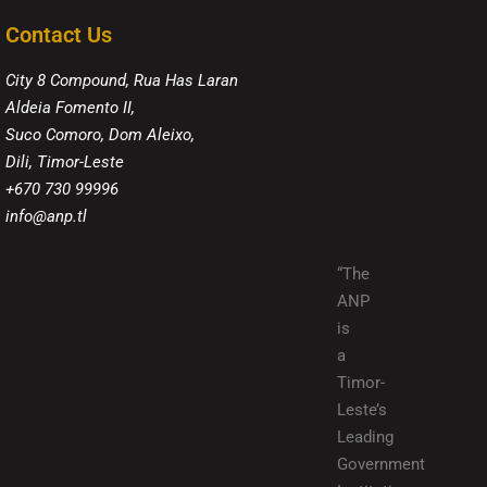
Contact Us
City 8 Compound, Rua Has Laran
Aldeia Fomento II,
Suco Comoro, Dom Aleixo,
Dili, Timor-Leste
+670 730 99996
info@anp.tl
“The
ANP
is
a
Timor-
Leste’s
Leading
Government