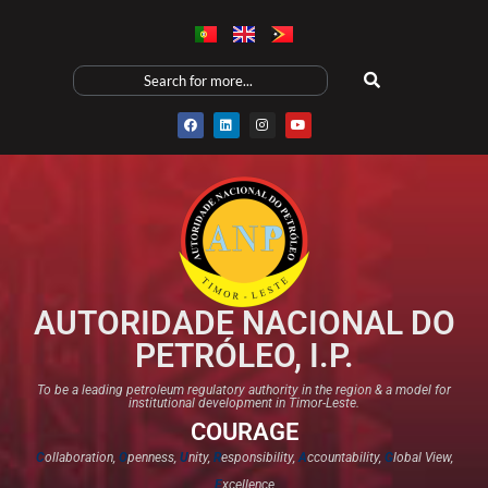
AUTORIDADE NACIONAL DO
PETRÓLEO, I.P.
To be a leading petroleum regulatory authority in the region & a model for
institutional development in Timor-Leste.
COURAGE
C
ollaboration,
O
penness,
U
nity,
R
esponsibility,
A
ccountability,
G
lobal View,
E
xcellence​