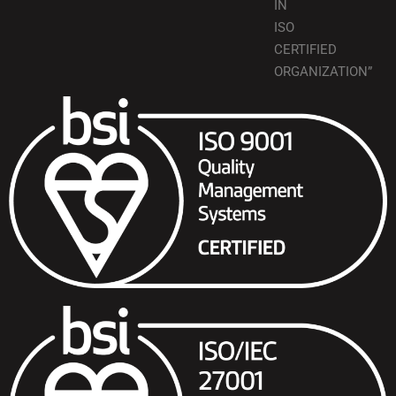
IN
ISO
CERTIFIED
ORGANIZATION”