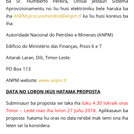
ba Sr. Humberto Pereira, Ofisiál Jestaun Sistema
Aprovizionamentu no liu husi elektróniku bele haruka ba
iha
ANPM.procurementbid@anpm.tl
ka liu husi koreius ba
iha:
Autoridade Nacional do Petróleo e Minerais (ANPM)
Edifício do Ministério das Finanças, Pisos 6 e 7
Aitarak Laran, Dili, Timor-Leste
PO Box 113
ANPM website:
www.anpm.tl
DATA NO LORON IKUS HATAMA PROPOSTA
Submisaun ba proposta sei taka iha
tuku 4.30 lokraik oras
Timor – Leste nian iha loron 27 Juñu 2018
. Aplikasaun ba
proposta hatama liu oras no data ne’ebé mak temi ona iha
leten sei la konsidera.