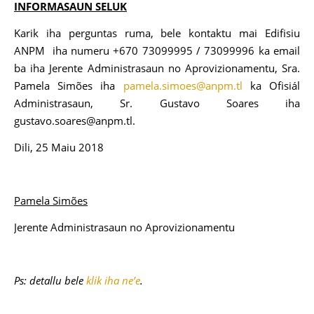
INFORMASAUN SELUK
Karik iha perguntas ruma, bele kontaktu mai Edifisiu
ANPM iha numeru +670 73099995 / 73099996 ka email
ba iha Jerente Administrasaun no Aprovizionamentu, Sra.
Pamela Simões iha
pamela.simoes@anpm.tl
ka Ofisiál
Administrasaun, Sr. Gustavo Soares iha
gustavo.soares@anpm.tl.
Dili, 25 Maiu 2018
Pamela Simões
Jerente Administrasaun no Aprovizionamentu
Ps: detallu bele
klik iha ne’e
.