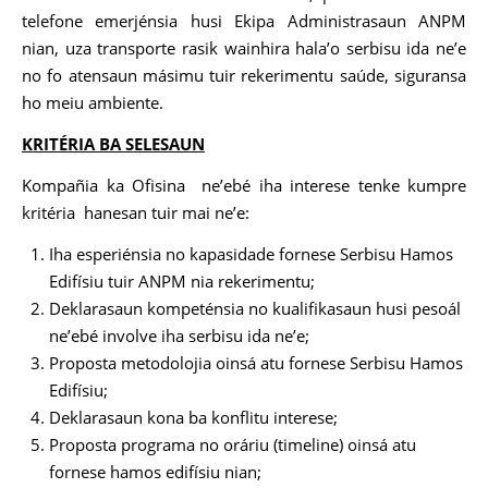
telefone emerjénsia husi Ekipa Administrasaun ANPM
nian, uza transporte rasik wainhira hala’o serbisu ida ne’e
no fo atensaun másimu tuir rekerimentu saúde, siguransa
ho meiu ambiente.
KRITÉRIA BA SELESAUN
Kompañia ka Ofisina ne’ebé iha interese tenke kumpre
kritéria hanesan tuir mai ne’e:
Iha esperiénsia no kapasidade fornese Serbisu Hamos
Edifísiu tuir ANPM nia rekerimentu;
Deklarasaun kompeténsia no kualifikasaun husi pesoál
ne’ebé involve iha serbisu ida ne’e;
Proposta metodolojia oinsá atu fornese Serbisu Hamos
Edifísiu;
Deklarasaun kona ba konflitu interese;
Proposta programa no oráriu (timeline) oinsá atu
fornese hamos edifísiu nian;