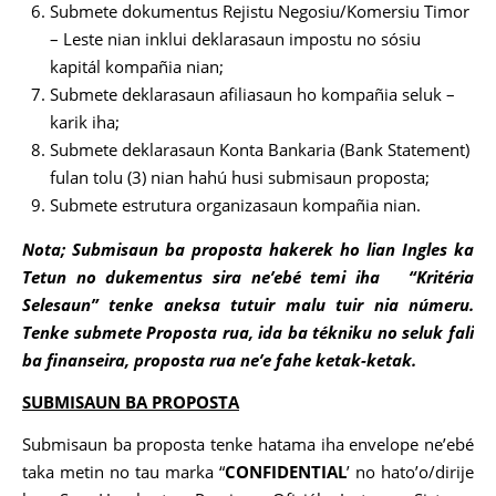
Submete dokumentus Rejistu Negosiu/Komersiu Timor
– Leste nian inklui deklarasaun impostu no sósiu
kapitál kompañia nian;
Submete deklarasaun afiliasaun ho kompañia seluk –
karik iha;
Submete deklarasaun Konta Bankaria (Bank Statement)
fulan tolu (3) nian hahú husi submisaun proposta;
Submete estrutura organizasaun kompañia nian.
Nota; Submisaun ba proposta hakerek ho lian Ingles ka
Tetun no dukementus sira ne’ebé temi iha “Kritéria
Selesaun” tenke aneksa tutuir malu tuir nia númeru.
Tenke submete Proposta rua, ida ba tékniku no seluk fali
ba finanseira, proposta rua ne’e fahe ketak-ketak.
SUBMISAUN BA PROPOSTA
Submisaun ba proposta tenke hatama iha envelope ne’ebé
taka metin no tau marka “
CONFIDENTIAL
’ no hato’o/dirije