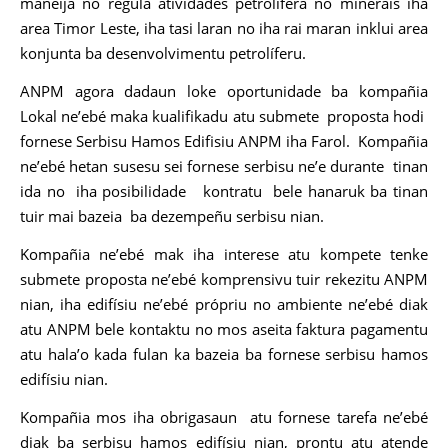
maneija no regula atividades petrolífera no minerais iha
area Timor Leste, iha tasi laran no iha rai maran inklui area
konjunta ba desenvolvimentu petrolíferu.
ANPM agora dadaun loke oportunidade ba kompañia
Lokal ne’ebé maka kualifikadu atu submete proposta hodi
fornese Serbisu Hamos Edifisiu ANPM iha Farol. Kompañia
ne’ebé hetan susesu sei fornese serbisu ne’e durante tinan
ida no iha posibilidade kontratu bele hanaruk ba tinan
tuir mai bazeia ba dezempeñu serbisu nian.
Kompañia ne’ebé mak iha interese atu kompete tenke
submete proposta ne’ebé komprensivu tuir rekezitu ANPM
nian, iha edifísiu ne’ebé própriu no ambiente ne’ebé diak
atu ANPM bele kontaktu no mos aseita faktura pagamentu
atu hala’o kada fulan ka bazeia ba fornese serbisu hamos
edifísiu nian.
Kompañia mos iha obrigasaun atu fornese tarefa ne’ebé
diak ba serbisu hamos edifísiu nian, prontu atu atende