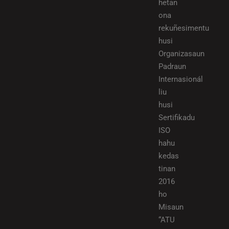
hetan
ona
rekuñesimentu
husi
Organizasaun
Padraun
Internasionál
liu
husi
Sertifikadu
ISO
hahu
kedas
tinan
2016
ho
Misaun
“ATU