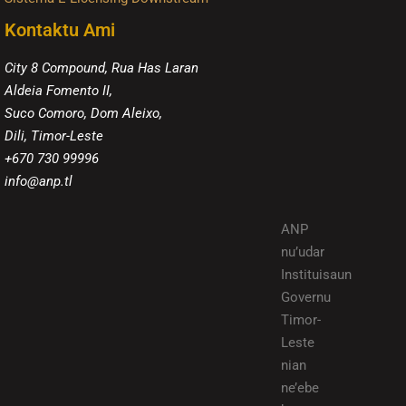
Kontaktu Ami
City 8 Compound, Rua Has Laran
Aldeia Fomento II,
Suco Comoro, Dom Aleixo,
Dili, Timor-Leste
+670 730 99996
info@anp.tl
ANP
nu’udar
Instituisaun
Governu
Timor-
Leste
nian
ne’ebe