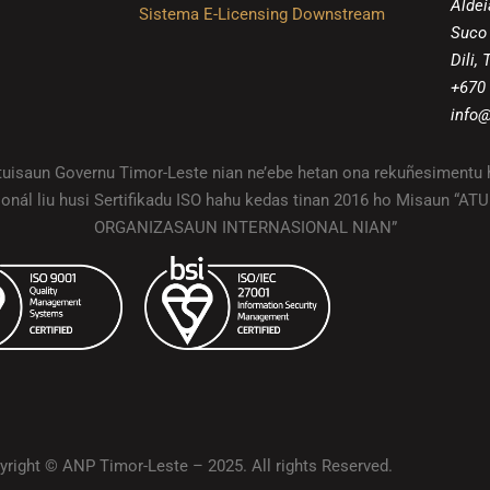
Aldei
Sistema E-Licensing Downstream
Suco
Dili,
+670
info@
ituisaun Governu Timor-Leste nian ne’ebe hetan ona rekuñesimentu 
ionál liu husi Sertifikadu ISO hahu kedas tinan 2016 ho Misaun “A
ORGANIZASAUN INTERNASIONAL NIAN”
yright © ANP Timor-Leste – 2025. All rights Reserved.