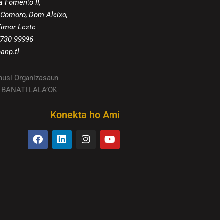
a Fomento II,
 Comoro, Dom Aleixo,
 Timor-Leste
 730 99996
anp.tl
husi Organizasaun
TU BANATI LALA’OK
Konekta ho Ami