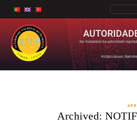
AUTORIDADE
Sai matadalan ba autoridade regulad
Kolaborasaun, Nakloke,
APR
Archived: NO