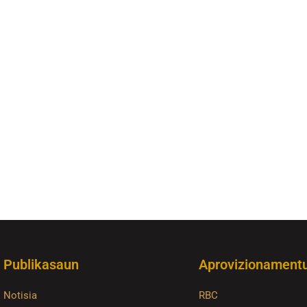
Publikasaun
Aprovizionament
Notisia
RBC