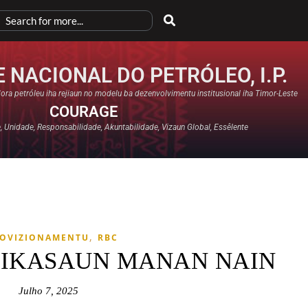
 NACIONAL DO PETRÓLEO, I.P.
ora petróleu iha rejiaun no modelu ba dezenvolvimentu institusional iha Timor-Leste
COURAGE
 Unidade, Responsabilidade, Akuntabilidade, Vizaun Global, Essêlente
,
OVIZIONAMENTU
RBC
TIFIKASAUN MANAN NAIN
Julho 7, 2025