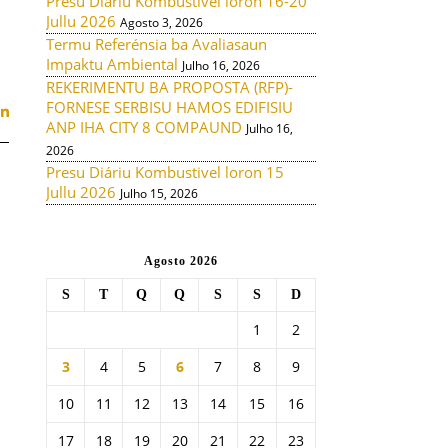
Presu Diáriu Kombustivel loron 16-20
Jullu 2026
Agosto 3, 2026
Termu Referénsia ba Avaliasaun
Impaktu Ambiental
Julho 16, 2026
REKERIMENTU BA PROPOSTA (RFP)-
FORNESE SERBISU HAMOS EDIFISIU
ANP IHA CITY 8 COMPAUND
Julho 16,
2026
Presu Diáriu Kombustivel loron 15
Jullu 2026
Julho 15, 2026
Agosto 2026
S
T
Q
Q
S
S
D
1
2
3
4
5
6
7
8
9
10
11
12
13
14
15
16
17
18
19
20
21
22
23