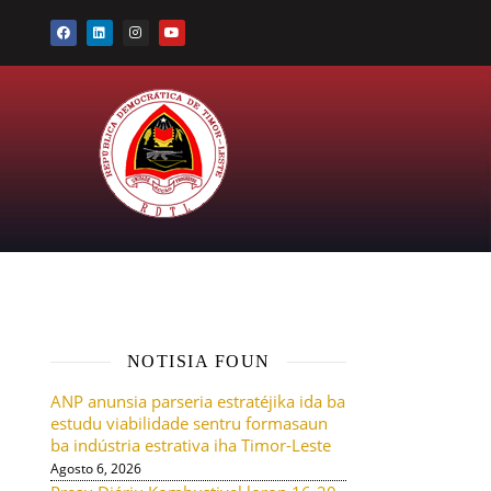
NOTISIA FOUN
ANP anunsia parseria estratéjika ida ba
estudu viabilidade sentru formasaun
ba indústria estrativa iha Timor-Leste
Agosto 6, 2026