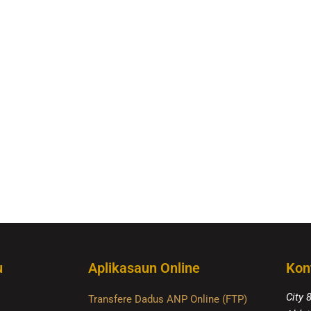
u
Aplikasaun Online
Kon
City 
Transfere Dadus ANP Online (FTP)