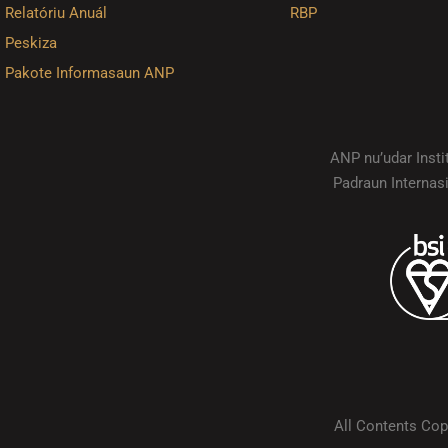
Relatóriu Anuál
RBP
Peskiza
Pakote Informasaun ANP
ANP nu’udar Inst
Padraun Internas
All Contents Cop