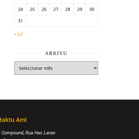
24
25
26
27
28
29
30
31
« Jul
ARKIVU
taktu Ami
8 Compound, Rua Has Laran