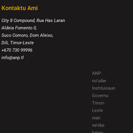
Kontaktu Ami
City 8 Compound, Rua Has Laran
Aldeia Fomento II,
Suco Comoro, Dom Aleixo,
Dili, Timor-Leste
+670 730 99996
info@anp.tl
ANP
nu’udar
Instituisaun
Governu
Timor-
Leste
nian
ne’ebe
hetan