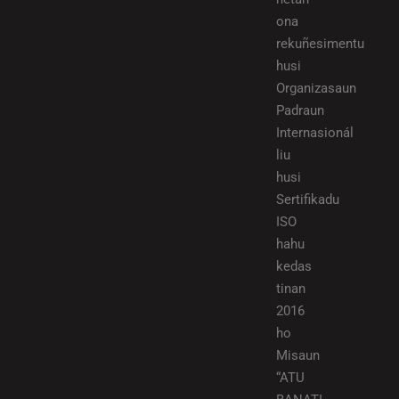
ona
rekuñesimentu
husi
Organizasaun
Padraun
Internasionál
liu
husi
Sertifikadu
ISO
hahu
kedas
tinan
2016
ho
Misaun
“ATU