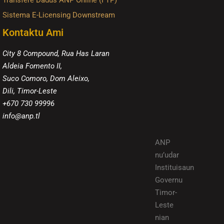
Transfere Dadus ANP Online (FTP)
Sistema E-Licensing Downstream
Kontaktu Ami
City 8 Compound, Rua Has Laran
Aldeia Fomento II,
Suco Comoro, Dom Aleixo,
Dili, Timor-Leste
+670 730 99996
info@anp.tl
ANP
nu’udar
Instituisaun
Governu
Timor-
Leste
nian