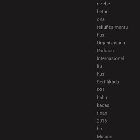
ne’ebe
hetan
ona
rekuñesimentu
husi
Organizasaun
Padraun
Internasionál
liu
husi
Sertifikadu
ISO
hahu
kedas
tinan
2016
ho
Misaun