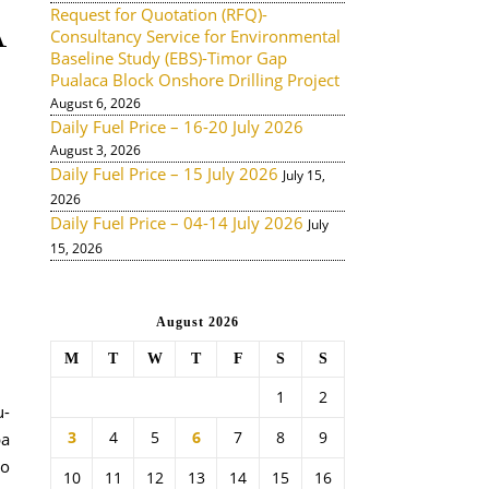
Request for Quotation (RFQ)-
A
Consultancy Service for Environmental
Baseline Study (EBS)-Timor Gap
Pualaca Block Onshore Drilling Project
August 6, 2026
Daily Fuel Price – 16-20 July 2026
August 3, 2026
Daily Fuel Price – 15 July 2026
July 15,
2026
Daily Fuel Price – 04-14 July 2026
July
15, 2026
August 2026
M
T
W
T
F
S
S
1
2
u-
3
4
5
6
7
8
9
ba
no
10
11
12
13
14
15
16