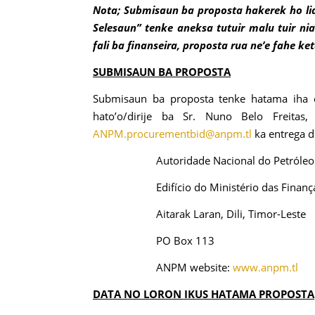
Nota; Submisaun ba proposta hakerek ho lia
Selesaun” tenke aneksa tutuir malu tuir ni
fali ba finanseira, proposta rua ne’e fahe ke
SUBMISAUN BA PROPOSTA
Submisaun ba proposta tenke hatama iha 
hato’o/dirije ba Sr. Nuno Belo Freitas,
ANPM.procurementbid@anpm.tl
ka entrega d
Autoridade Nacional do Petróleo
Edifício do Ministério das Finanç
Aitarak Laran, Dili, Timor-Leste
PO Box 113
ANPM website:
www.anpm.tl
DATA NO LORON IKUS HATAMA PROPOSTA