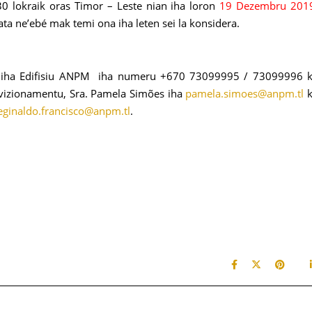
0 lokraik oras Timor – Leste nian iha loron
19 Dezembru 201
a ne’ebé mak temi ona iha leten sei la konsidera.
ba iha Edifisiu ANPM iha numeru +670 73099995 / 73099996 
ovizionamentu, Sra. Pamela Simões iha
pamela.simoes@anpm.tl
k
eginaldo.francisco@anpm.tl
.