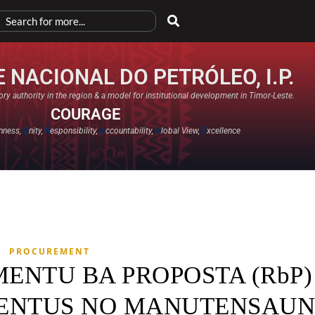
 NACIONAL DO PETRÓLEO, I.P.
ry authority in the region & a model for institutional development in Timor-Leste.
COURAGE
nness,
U
nity,
R
esponsibility,
A
ccountability,
G
lobal View,
E
xcellence​
PROCUREMENT
IMENTU BA PROPOSTA (RbP)
MENTUS NO MANUTENSAUN