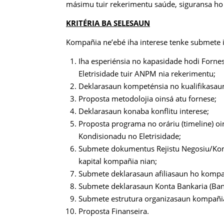
másimu tuir rekerimentu saúde, siguransa ho
KRITÉRIA BA SELESAUN
Kompañia ne’ebé iha interese tenke submete 
Iha esperiénsia no kapasidade hodi Forn
Eletrisidade tuir ANPM nia rekerimentu;
Deklarasaun kompeténsia no kualifikasaun 
Proposta metodolojia oinsá atu fornese;
Deklarasaun konaba konflitu interese;
Proposta programa no oráriu (timeline) 
Kondisionadu no Eletrisidade;
Submete dokumentus Rejistu Negosiu/Kome
kapital kompañia nian;
Submete deklarasaun afiliasaun ho kompa
Submete deklarasaun Konta Bankaria (Bank
Submete estrutura organizasaun kompañia
Proposta Finanseira.