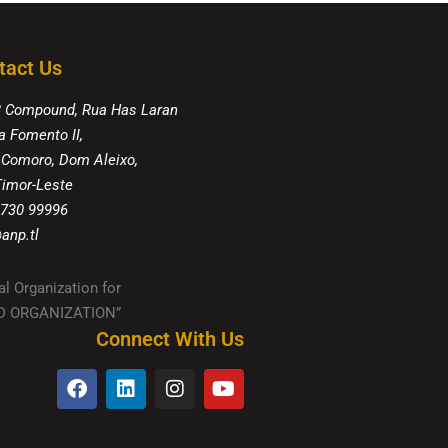
tact Us
8 Compound, Rua Has Laran
a Fomento II,
 Comoro, Dom Aleixo,
 Timor-Leste
 730 99996
anp.tl
al Organization for
IED ORGANIZATION”
Connect With Us