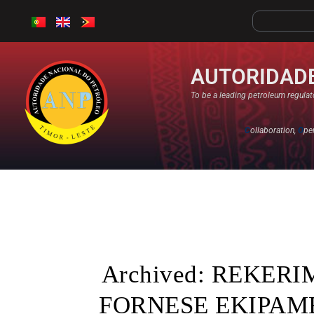
AUTORIDADE
To be a leading petroleum regulato
C
ollaboration,
O
pe
Archived: REKER
FORNESE EKIPA