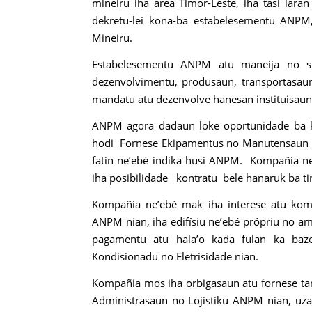
mineiru iha area Timor-Leste, iha tasi laran
dekretu-lei kona-ba estabelesementu ANPM,
Mineiru.
Estabelesementu ANPM atu maneija no sup
dezenvolvimentu, produsaun, transportasau
mandatu atu dezenvolve hanesan instituisaun 
ANPM agora dadaun loke oportunidade ba k
hodi Fornese Ekipamentus no Manutensaun ba
fatin ne’ebé indika husi ANPM. Kompañia ne
iha posibilidade kontratu bele hanaruk ba ti
Kompañia ne’ebé mak iha interese atu kom
ANPM nian, iha edifísiu ne’ebé própriu no a
pagamentu atu hala’o kada fulan ka baz
Kondisionadu no Eletrisidade nian.
Kompañia mos iha orbigasaun atu fornese tare
Administrasaun no Lojistiku ANPM nian, uza 