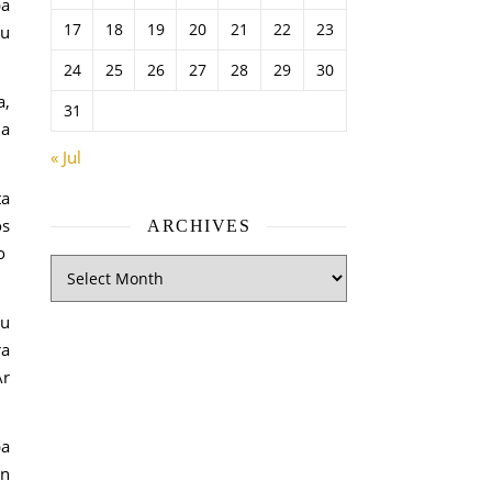
ba
17
18
19
20
21
22
23
gu
24
25
26
27
28
29
30
a,
31
ha
« Jul
ta
os
ARCHIVES
no
tu
ra
Ar
pa
un