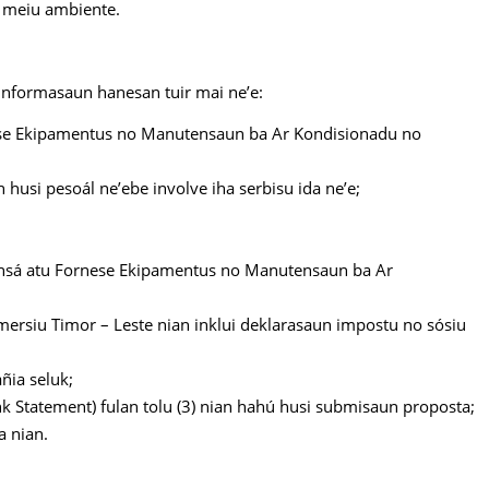
 meiu ambiente.
informasaun hanesan tuir mai ne’e:
ese Ekipamentus no Manutensaun ba Ar Kondisionadu no
husi pesoál ne’ebe involve iha serbisu ida ne’e;
oinsá atu Fornese Ekipamentus no Manutensaun ba Ar
rsiu Timor – Leste nian inklui deklarasaun impostu no sósiu
ñia seluk;
 Statement) fulan tolu (3) nian hahú husi submisaun proposta;
 nian.