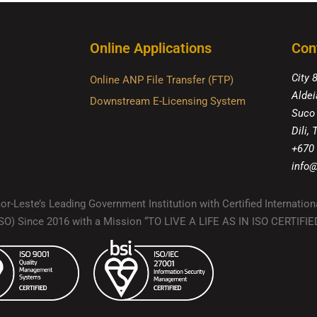
Online Applications
Con
City 
Online ANP File Transfer (FTP)
Aldei
Downstream E-Licensing System
Suco
Dili,
+670
info@
r-Leste’s Leading Government Institution with Certified Internation
(ISO) Since 2016 with a Mission “TO LIVE A LIFE AS IN ISO CERTIF