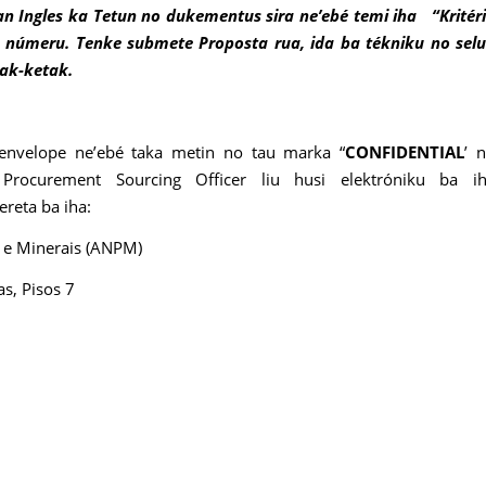
n Ingles ka Tetun no dukementus sira ne’ebé temi iha “Kritér
a númeru. Tenke submete Proposta rua, ida ba tékniku no sel
tak-ketak.
envelope ne’ebé taka metin no tau marka “
CONFIDENTIAL
’ 
 Procurement Sourcing Officer liu husi elektróniku ba i
ereta ba iha:
 e Minerais (ANPM)
as, Pisos 7