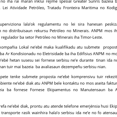
 no iha rai maran inklui rejime spesial Greater Sunris bazeia 
 Lei Atividade Petróleo, Tratadu Fronteira Maritima no Kodi
erviziona lala’ok regulamentu no lei sira hanesan peskiz
n no distribuisaun rekursu Petróleo no Minerais. ANPM mos i
regulador ba setor Petróleo no Minerais iha Timor-Leste.
ompañia Lokal ne’ebé maka kualifikadu atu submete propos
 Ar Kondisionadu no Eletrisidade ba iha Edifísius ANPM no m
’ebé hetan susesu sei fornese serbisu ne’e durante tinan ida 
nan tuir mai bazeia ba avaliasaun dezempeñu serbisu nian.
pete tenke submete proposta ne’ebé komprensivu tuir rekezi
mbiente ne’ebé diak atu ANPM bele kontaktu no mos aseita faktu
eia ba fornese Fornese Ekipamentus no Manutensaun ba 
fa ne’ebé diak, prontu atu atende telefone emerjénsia husi Eki
transporte rasik wainhira hala’o serbisu ida ne’e no fo atensa