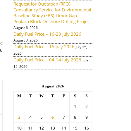
Request for Quotation (RFQ)-
Consultancy Service for Environmental
Baseline Study (EBS)-Timor Gap
Pualaca Block Onshore Drilling Project
August 6, 2026
Daily Fuel Price – 16-20 July 2026
August 3, 2026
me
Daily Fuel Price – 15 July 2026
July 15,
tu
2026
Daily Fuel Price – 04-14 July 2026
July
15, 2026
August 2026
M
T
W
T
F
S
S
1
2
3
4
5
6
7
8
9
10
11
12
13
14
15
16