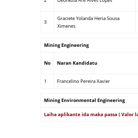
2
Deonezia Are Alves Lopes
Graciete Yolanda Heria Sousa
3
Ximenes
Mining Engineering
No
Naran Kandidatu
1
Francelino Pereira Xavier
Mining Environmental Engineering
Laiha aplikante ida maka passa ( Valor la