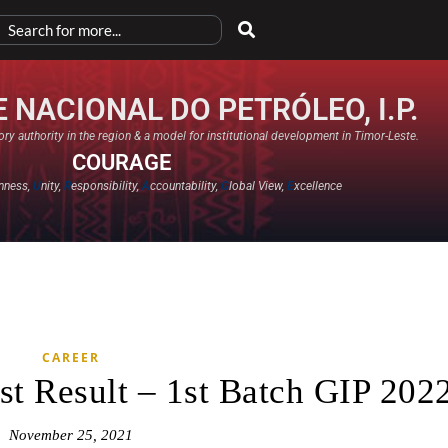
 NACIONAL DO PETRÓLEO, I.P.
ry authority in the region & a model for institutional development in Timor-Leste.
COURAGE
nness,
U
nity,
R
esponsibility,
A
ccountability,
G
lobal View,
E
xcellence​
CAREER
st Result – 1st Batch GIP 202
November 25, 2021