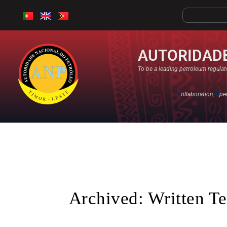
AUTORIDADE
To be a leading petroleum regulato
C
ollaboration,
O
pe
Archived: Written Te