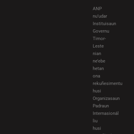
ANP
nu’udar
Instituisaun
Governu
Timor-
Leste
nian
ne’ebe
hetan
ona
rekuñesimentu
husi
Organizasaun
Padraun
Internasionál
liu
husi