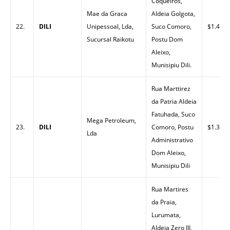
Coqueiros,
Mae da Graca
Aldeia Golgota,
22.
DILI
Unipessoal, Lda,
Suco Comoro,
$1.40
Sucursal Raikotu
Postu Dom
Aleixo,
Munisipiu Dili.
Rua Marttirez
da Patria Aldeia
Fatuhada, Suco
Mega Petroleum,
23.
DILI
Comoro, Postu
$1.30
Lda
Administrativo
Dom Aleixo,
Munisipiu Dili
Rua Martires
da Praia,
Lurumata,
Aldeia Zero III,