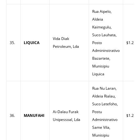
Rua Aipelo,
Aldeia
Kaimegulu,
Suco Lauhata,
Vida Diak
35.
LIQUICA
Posto
$1.26
Petroleum, Lda
Admininstrativo
Bazartete,
Munisipiu
Liquica
Rua Nu Laran,
Aldeia Rialau,
Suco Letefoho,
Ai-Dalau Furak
Postu
36.
MANUFAHI
$1.25
Unipessoal, Lda
Administrativo
Same Vila,
Munisipiu