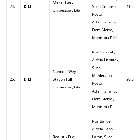
Mekar Fuel,
24.
DILI
Suco Comoro,
$1.26
Unipessoal, Lda
Posto
Administrativo
Dom Aleixo,
Munisipiu DILI
Rua Lisbutak,
Aldeia Lisbutak,
Suco
Nundole Wey
Manleuana,
25.
DILI
Station Full
$0.00
Posto
Unipessoal, Lda
Administrativo
Dom Aleixo ,
Munisipiu Dili
Rua Balide,
Aldeia Taho
Realistik Fuel
Laran, Suco