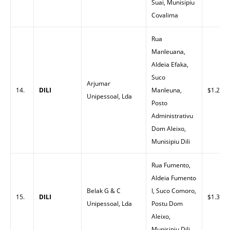
Suai, Munisipiu
Covalima
Rua
Manleuana,
Aldeia Efaka,
Suco
Arjumar
14.
DILI
Manleuna,
$1.25
Unipessoal, Lda
Posto
Administrativu
Dom Aleixo,
Munisipiu Dili
Rua Fumento,
Aldeia Fumento
Belak G & C
I, Suco Comoro,
15.
DILI
$1.30
Unipessoal, Lda
Postu Dom
Aleixo,
Munisipiu Dili.