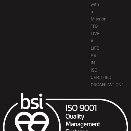
with
a
Mission
“TO
LIVE
A
LIFE
AS
IN
ISO
CERTIFIED
ORGANIZATION”