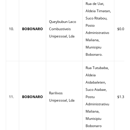
Rua de Uat,
Aldeia Timatan,
Suco Ritabou,
Queybubun Laco
Posto
10.
BOBONARO
Combustiveis
$0.00
Administrativo
Unipessoal, Lda
Maliana,
Munisipiu
Bobonaro.
Rua Tutubaba,
Aldeia
Aidabaleten,
Suco Atabae,
Rarilivos
11.
BOBONARO
Postu
$1.32
Unipessoal, Lda
Administrativu
Maliana,
Munisipiu
Bobonaro