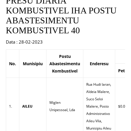
PRESU DIARIA
KOMBUSTIVEL IHA POSTU
ABASTESIMENTU
KOMBUSTIVEL 40
Data : 28-02-2023
Postu
P
No.
Munisipiu
Abastesimentu
Enderesu
Petrol
Kombustivel
Rua Hudi laran,
Aldeia Malere,
Suco Seloi
Miglen
1.
AILEU
Malere, Posto
$0.00
Unipessoal, Lda
Administrativo
Aileu Vila,
Munisipiu Aileu