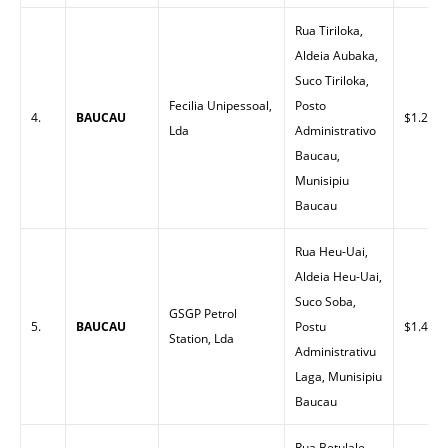
Rua Tiriloka,
Aldeia Aubaka,
Suco Tiriloka,
Fecilia Unipessoal,
Posto
4.
BAUCAU
$1.20
Lda
Administrativo
Baucau,
Munisipiu
Baucau
Rua Heu-Uai,
Aldeia Heu-Uai,
Suco Soba,
GSGP Petrol
5.
BAUCAU
Postu
$1.42
Station, Lda
Administrativu
Laga, Munisipiu
Baucau
Rua Betulale,