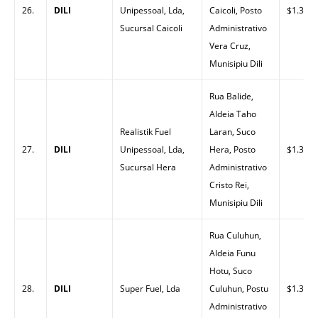
26.
DILI
Unipessoal, Lda,
Caicoli, Posto
$1.30
Sucursal Caicoli
Administrativo
Vera Cruz,
Munisipiu Dili
Rua Balide,
Aldeia Taho
Realistik Fuel
Laran, Suco
27.
DILI
Unipessoal, Lda,
Hera, Posto
$1.30
Sucursal Hera
Administrativo
Cristo Rei,
Munisipiu Dili
Rua Culuhun,
Aldeia Funu
Hotu, Suco
28.
DILI
Super Fuel, Lda
Culuhun, Postu
$1.30
Administrativo