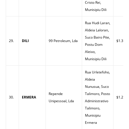
Cristo Rei,
Munisipiu Dili
Rua Hudi Laran,
Aldeia Laloran,
Suco Bairo Pite,
29.
DILI
99 Petroleum, Lda
$1.30
Postu Dom
Aleixo,
Munisipiu Dili
Rua Urletefoho,
Aldeia
Nunusua, Suco
Repende
Talimoro, Posto
30.
ERMERA
$1.27
Unipessoal, Lda
Administrativo
Talimoro,
Munisipiu
Ermera