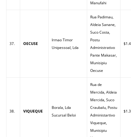
Manufahi
Rua Padimau,
Aldeia Sanane,
Suco Costa,
Irmao Timor
Postu
37.
OECUSE
$1.40
Unipessoal, Lda
Administrativo
Pante Makasar,
Munisipiu
Oecuse
Rua de
Mercida, Aldeia
Mercida, Suco
Borala, Lda
Craubalu, Postu
38.
VIQUEQUE
$1.32
Sucursal Beloi
Administartivo
Viqueque,
Munisipiu