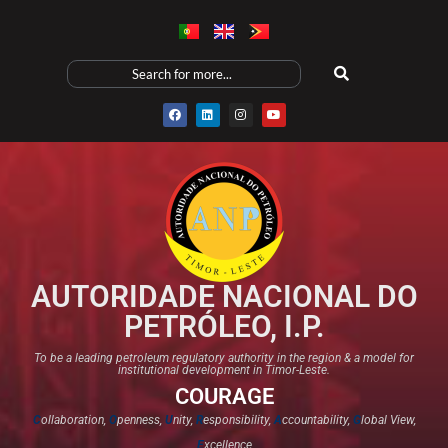
AUTORIDADE NACIONAL DO
PETRÓLEO, I.P.
To be a leading petroleum regulatory authority in the region & a model for
institutional development in Timor-Leste.
COURAGE
C
ollaboration,
O
penness,
U
nity,
R
esponsibility,
A
ccountability,
G
lobal View,
E
xcellence​