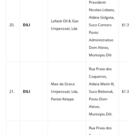
Presidenti
Nicolao Lobato,
Aldeia Golgota,
Lafaek Oil & Gas
20.
DILI
Suco Comoro
$1.35
Unipessoal, Lda
Posto
Administrativo
Dom Aleixo,
Munisipiu Dili
Rua Praia dos
Coqueiros,
Mae da Graca
Aldeia Metin III,
21.
DILI
Unipessoal, Lda,
Suco Bebonuk,
$1.30
Pantai Kelapa
Postu Dom
Aleixo,
Munisipiu Dili.
Rua Praia dos