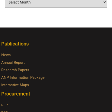
Publications
News
Annual Report
Research Papers
ANP Information Package
Interactive Maps
Procurement
RFP