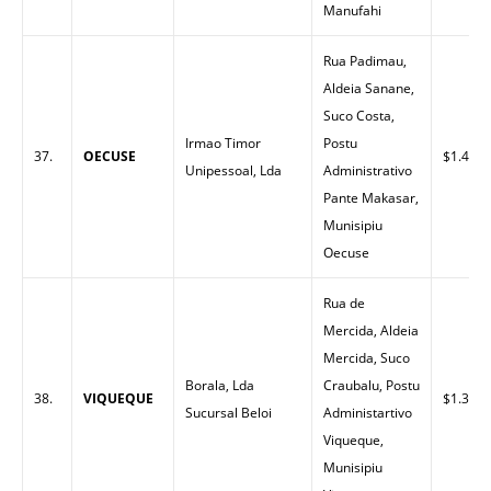
Manufahi
Rua Padimau,
Aldeia Sanane,
Suco Costa,
Irmao Timor
Postu
37.
OECUSE
$1.43
Unipessoal, Lda
Administrativo
Pante Makasar,
Munisipiu
Oecuse
Rua de
Mercida, Aldeia
Mercida, Suco
Borala, Lda
Craubalu, Postu
38.
VIQUEQUE
$1.34
Sucursal Beloi
Administartivo
Viqueque,
Munisipiu