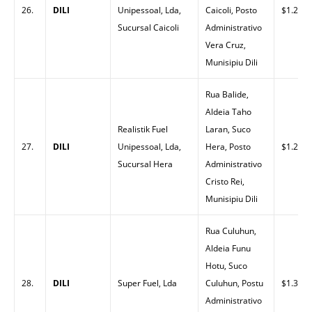
26.
DILI
Unipessoal, Lda,
Caicoli, Posto
$1.26
Sucursal Caicoli
Administrativo
Vera Cruz,
Munisipiu Dili
Rua Balide,
Aldeia Taho
Realistik Fuel
Laran, Suco
27.
DILI
Unipessoal, Lda,
Hera, Posto
$1.26
Sucursal Hera
Administrativo
Cristo Rei,
Munisipiu Dili
Rua Culuhun,
Aldeia Funu
Hotu, Suco
28.
DILI
Super Fuel, Lda
Culuhun, Postu
$1.32
Administrativo