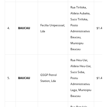
Rua Tiriloka,
Aldeia Aubaka,
Suco Tiriloka,
Fecilia Unipessoal,
Posto
4.
BAUCAU
$1.45
Lda
Administrativo
Baucau,
Munisipiu
Baucau
Rua Heu-Uai,
Aldeia Heu-Uai,
Suco Soba,
GSGP Petrol
5.
BAUCAU
Postu
$1.43
Station, Lda
Administrativu
Laga, Munisipiu
Baucau
Rua Betulale,