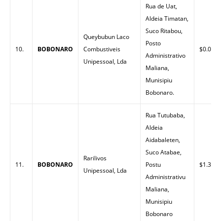
Rua de Uat,
Aldeia Timatan,
Suco Ritabou,
Queybubun Laco
Posto
10.
BOBONARO
Combustiveis
$0.00
Administrativo
Unipessoal, Lda
Maliana,
Munisipiu
Bobonaro.
Rua Tutubaba,
Aldeia
Aidabaleten,
Suco Atabae,
Rarilivos
11.
BOBONARO
Postu
$1.34
Unipessoal, Lda
Administrativu
Maliana,
Munisipiu
Bobonaro