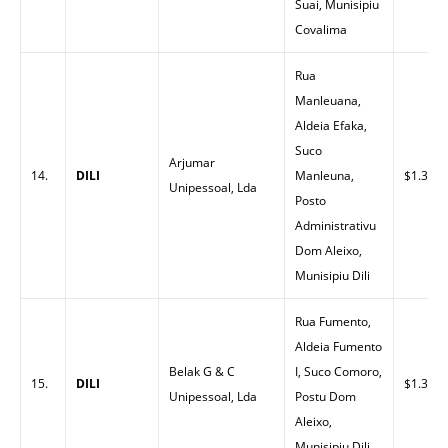
Suai, Munisipiu
Covalima
Rua
Manleuana,
Aldeia Efaka,
Suco
Arjumar
14.
DILI
Manleuna,
$1.32
Unipessoal, Lda
Posto
Administrativu
Dom Aleixo,
Munisipiu Dili
Rua Fumento,
Aldeia Fumento
Belak G & C
I, Suco Comoro,
15.
DILI
$1.33
Unipessoal, Lda
Postu Dom
Aleixo,
Munisipiu Dili.