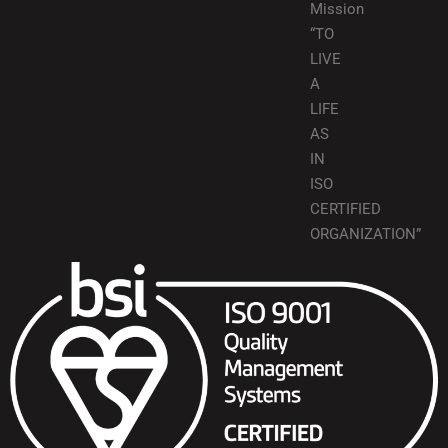
Mission
“TO
LIVE
A
LIFE
AS
IN
ISO
CERTIFIED
ORGANIZATION”