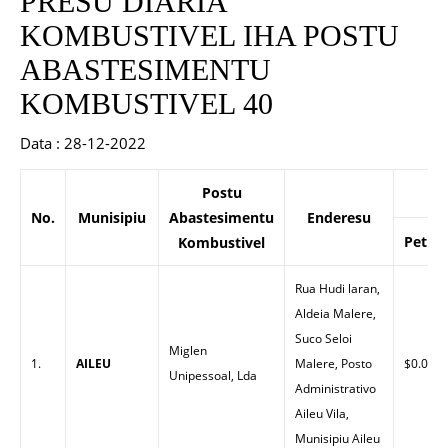
PRESU DIARIA
KOMBUSTIVEL IHA POSTU
ABASTESIMENTU
KOMBUSTIVEL 40
Data : 28-12-2022
Postu
P
No.
Munisipiu
Abastesimentu
Enderesu
Petrol
Kombustivel
Rua Hudi laran,
Aldeia Malere,
Suco Seloi
Miglen
1.
AILEU
Malere, Posto
$0.00
Unipessoal, Lda
Administrativo
Aileu Vila,
Munisipiu Aileu