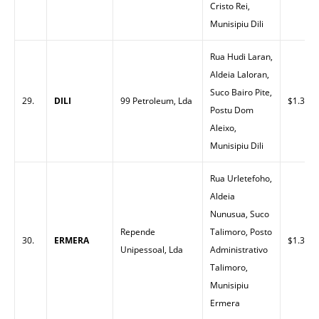
Cristo Rei,
Munisipiu Dili
Rua Hudi Laran,
Aldeia Laloran,
Suco Bairo Pite,
29.
DILI
99 Petroleum, Lda
$1.32
Postu Dom
Aleixo,
Munisipiu Dili
Rua Urletefoho,
Aldeia
Nunusua, Suco
Repende
Talimoro, Posto
30.
ERMERA
$1.35
Unipessoal, Lda
Administrativo
Talimoro,
Munisipiu
Ermera