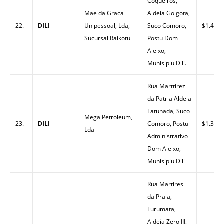
Coqueiros,
Mae da Graca
Aldeia Golgota,
22.
DILI
Unipessoal, Lda,
Suco Comoro,
$1.40
Sucursal Raikotu
Postu Dom
Aleixo,
Munisipiu Dili.
Rua Marttirez
da Patria Aldeia
Fatuhada, Suco
Mega Petroleum,
23.
DILI
Comoro, Postu
$1.32
Lda
Administrativo
Dom Aleixo,
Munisipiu Dili
Rua Martires
da Praia,
Lurumata,
Aldeia Zero III,