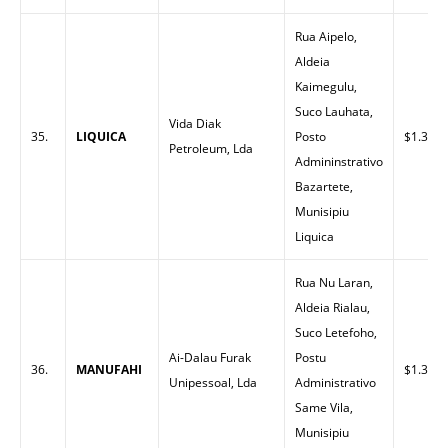
Rua Aipelo,
Aldeia
Kaimegulu,
Suco Lauhata,
Vida Diak
35.
LIQUICA
Posto
$1.30
Petroleum, Lda
Admininstrativo
Bazartete,
Munisipiu
Liquica
Rua Nu Laran,
Aldeia Rialau,
Suco Letefoho,
Ai-Dalau Furak
Postu
36.
MANUFAHI
$1.32
Unipessoal, Lda
Administrativo
Same Vila,
Munisipiu