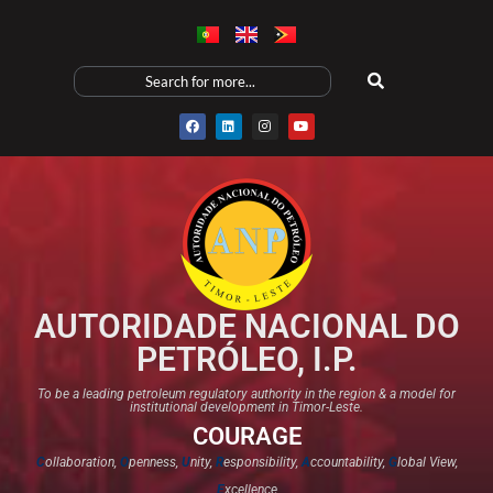
AUTORIDADE NACIONAL DO
PETRÓLEO, I.P.
To be a leading petroleum regulatory authority in the region & a model for
institutional development in Timor-Leste.
COURAGE
C
ollaboration,
O
penness,
U
nity,
R
esponsibility,
A
ccountability,
G
lobal View,
E
xcellence​