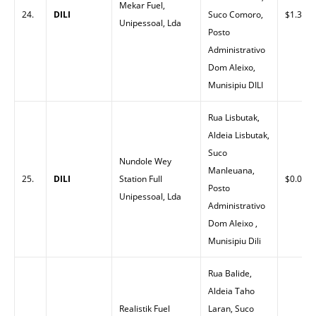
Mekar Fuel,
24.
DILI
Suco Comoro,
$1.30
Unipessoal, Lda
Posto
Administrativo
Dom Aleixo,
Munisipiu DILI
Rua Lisbutak,
Aldeia Lisbutak,
Suco
Nundole Wey
Manleuana,
25.
DILI
Station Full
$0.00
Posto
Unipessoal, Lda
Administrativo
Dom Aleixo ,
Munisipiu Dili
Rua Balide,
Aldeia Taho
Realistik Fuel
Laran, Suco