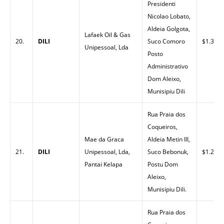
Presidenti
Nicolao Lobato,
Aldeia Golgota,
Lafaek Oil & Gas
20.
DILI
Suco Comoro
$1.35
Unipessoal, Lda
Posto
Administrativo
Dom Aleixo,
Munisipiu Dili
Rua Praia dos
Coqueiros,
Mae da Graca
Aldeia Metin III,
21.
DILI
Unipessoal, Lda,
Suco Bebonuk,
$1.29
Pantai Kelapa
Postu Dom
Aleixo,
Munisipiu Dili.
Rua Praia dos