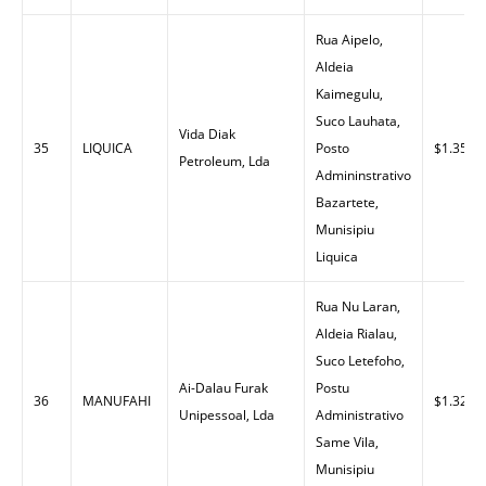
Rua Aipelo,
Aldeia
Kaimegulu,
Suco Lauhata,
Vida Diak
35
LIQUICA
Posto
$1.35
Petroleum, Lda
Admininstrativo
Bazartete,
Munisipiu
Liquica
Rua Nu Laran,
Aldeia Rialau,
Suco Letefoho,
Ai-Dalau Furak
Postu
36
MANUFAHI
$1.32
Unipessoal, Lda
Administrativo
Same Vila,
Munisipiu