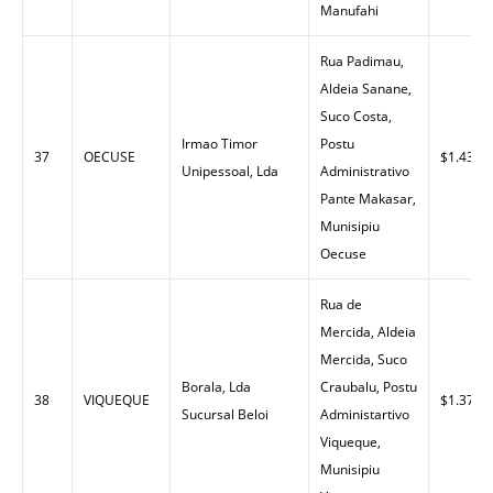
Manufahi
Rua Padimau,
Aldeia Sanane,
Suco Costa,
Irmao Timor
Postu
37
OECUSE
$1.43
Unipessoal, Lda
Administrativo
Pante Makasar,
Munisipiu
Oecuse
Rua de
Mercida, Aldeia
Mercida, Suco
Borala, Lda
Craubalu, Postu
38
VIQUEQUE
$1.37
Sucursal Beloi
Administartivo
Viqueque,
Munisipiu