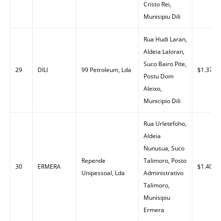
Cristo Rei,
Munisipiu Dili
Rua Hudi Laran,
Aldeia Laloran,
Suco Bairo Pite,
29
DILI
99 Petroleum, Lda
$1.37
Postu Dom
Aleixo,
Municipio Dili
Rua Urletefoho,
Aldeia
Nunusua, Suco
Repende
Talimoro, Posto
30
ERMERA
$1.40
Unipessoal, Lda
Administrativo
Talimoro,
Munisipiu
Ermera