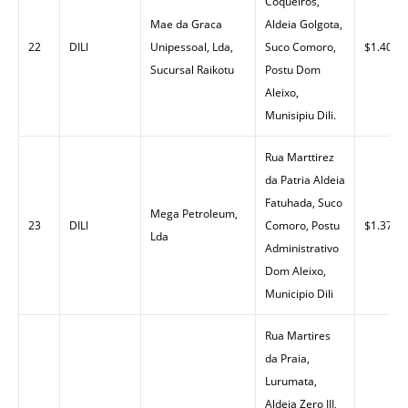
Coqueiros,
Mae da Graca
Aldeia Golgota,
22
DILI
Unipessoal, Lda,
Suco Comoro,
$1.40
Sucursal Raikotu
Postu Dom
Aleixo,
Munisipiu Dili.
Rua Marttirez
da Patria Aldeia
Fatuhada, Suco
Mega Petroleum,
23
DILI
Comoro, Postu
$1.37
Lda
Administrativo
Dom Aleixo,
Municipio Dili
Rua Martires
da Praia,
Lurumata,
Aldeia Zero III,