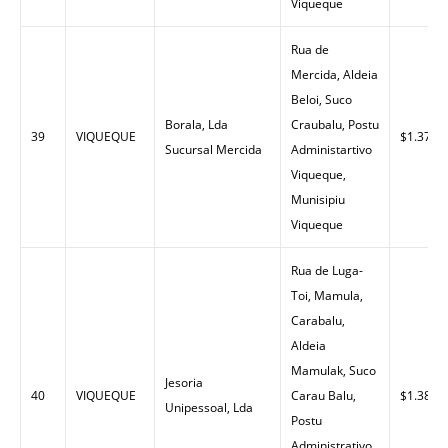
Viqueque
Rua de
Mercida, Aldeia
Beloi, Suco
Borala, Lda
Craubalu, Postu
39
VIQUEQUE
$1.37
Sucursal Mercida
Administartivo
Viqueque,
Munisipiu
Viqueque
Rua de Luga-
Toi, Mamula,
Carabalu,
Aldeia
Mamulak, Suco
Jesoria
40
VIQUEQUE
Carau Balu,
$1.38
Unipessoal, Lda
Postu
Administrativo