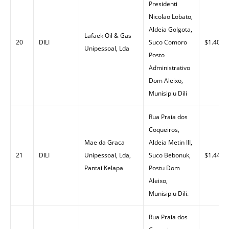
Presidenti
Nicolao Lobato,
Aldeia Golgota,
Lafaek Oil & Gas
20
DILI
Suco Comoro
$1.40
Unipessoal, Lda
Posto
Administrativo
Dom Aleixo,
Munisipiu Dili
Rua Praia dos
Coqueiros,
Mae da Graca
Aldeia Metin III,
21
DILI
Unipessoal, Lda,
Suco Bebonuk,
$1.44
Pantai Kelapa
Postu Dom
Aleixo,
Munisipiu Dili.
Rua Praia dos