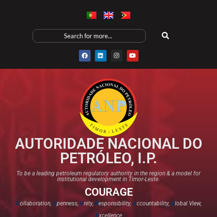
AUTORIDADE NACIONAL DO
PETRÓLEO, I.P.
To be a leading petroleum regulatory authority in the region & a model for
institutional development in Timor-Leste.
COURAGE
C
ollaboration,
O
penness,
U
nity,
R
esponsibility,
A
ccountability,
G
lobal View,
E
xcellence​