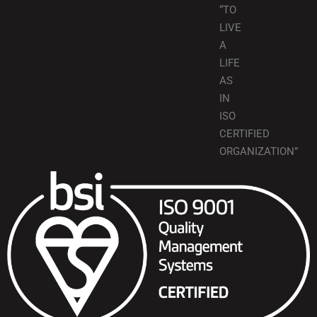
“TO
LIVE
A
LIFE
AS
IN
ISO
CERTIFIED
ORGANIZATION”