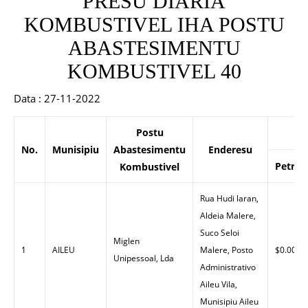
PRESU DIARIA
KOMBUSTIVEL IHA POSTU
ABASTESIMENTU
KOMBUSTIVEL 40
Data : 27-11-2022
Postu
P
No.
Munisipiu
Abastesimentu
Enderesu
Petrol
Kombustivel
Rua Hudi laran,
Aldeia Malere,
Suco Seloi
Miglen
1
AILEU
Malere, Posto
$0.00
Unipessoal, Lda
Administrativo
Aileu Vila,
Munisipiu Aileu