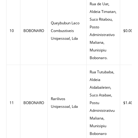
Rua de Uat,
Aldeia Timatan,
Suco Ritabou,
Queybubun Laco
Posto
10
BOBONARO
Combustiveis
$0.00
Administrativo
Unipessoal, Lda
Maliana,
Munisipiu
Bobonaro.
Rua Tutubaba,
Aldeia
Aidabaleten,
Suco Atabae,
Rarilivos
11
BOBONARO
Postu
$1.40
Unipessoal, Lda
Administrativu
Maliana,
Munisipiu
Bobonaro