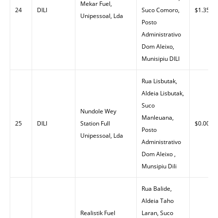
Mekar Fuel,
24
DILI
Suco Comoro,
$1.35
Unipessoal, Lda
Posto
Administrativo
Dom Aleixo,
Munisipiu DILI
Rua Lisbutak,
Aldeia Lisbutak,
Suco
Nundole Wey
Manleuana,
25
DILI
Station Full
$0.00
Posto
Unipessoal, Lda
Administrativo
Dom Aleixo ,
Munsipiu Dili
Rua Balide,
Aldeia Taho
Realistik Fuel
Laran, Suco