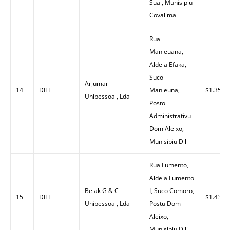
Suai, Munisipiu
Covalima
Rua
Manleuana,
Aldeia Efaka,
Suco
Arjumar
14
DILI
Manleuna,
$1.35
Unipessoal, Lda
Posto
Administrativu
Dom Aleixo,
Munisipiu Dili
Rua Fumento,
Aldeia Fumento
Belak G & C
I, Suco Comoro,
15
DILI
$1.43
Unipessoal, Lda
Postu Dom
Aleixo,
Munisipiu Dili.