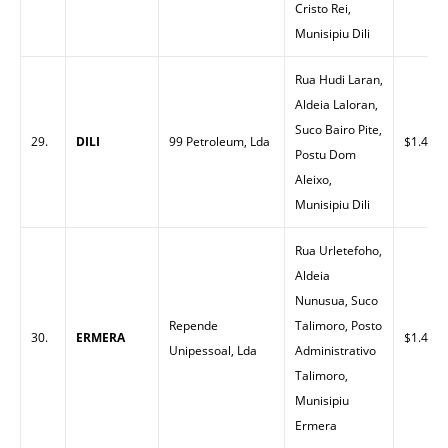
Cristo Rei,
Munisipiu Dili
Rua Hudi Laran,
Aldeia Laloran,
Suco Bairo Pite,
29.
DILI
99 Petroleum, Lda
$1.45
Postu Dom
Aleixo,
Munisipiu Dili
Rua Urletefoho,
Aldeia
Nunusua, Suco
Repende
Talimoro, Posto
30.
ERMERA
$1.45
Unipessoal, Lda
Administrativo
Talimoro,
Munisipiu
Ermera