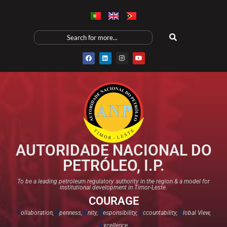
AUTORIDADE NACIONAL DO
PETRÓLEO, I.P.
To be a leading petroleum regulatory authority in the region & a model for
institutional development in Timor-Leste.
COURAGE
C
ollaboration,
O
penness,
U
nity,
R
esponsibility,
A
ccountability,
G
lobal View,
E
xcellence​