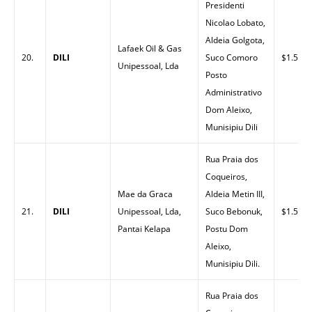
Presidenti
Nicolao Lobato,
Aldeia Golgota,
Lafaek Oil & Gas
20.
DILI
Suco Comoro
$1.51
Unipessoal, Lda
Posto
Administrativo
Dom Aleixo,
Munisipiu Dili
Rua Praia dos
Coqueiros,
Mae da Graca
Aldeia Metin III,
21.
DILI
Unipessoal, Lda,
Suco Bebonuk,
$1.59
Pantai Kelapa
Postu Dom
Aleixo,
Munisipiu Dili.
Rua Praia dos