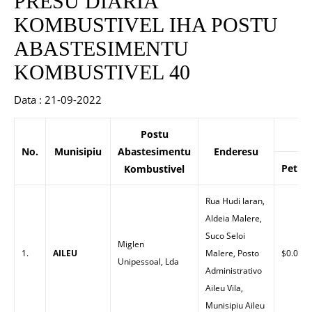
PRESU DIARIA
KOMBUSTIVEL IHA POSTU
ABASTESIMENTU
KOMBUSTIVEL 40
Data : 21-09-2022
Postu
P
No.
Munisipiu
Abastesimentu
Enderesu
Petrol
Kombustivel
Rua Hudi laran,
Aldeia Malere,
Suco Seloi
Miglen
1.
AILEU
Malere, Posto
$0.00
Unipessoal, Lda
Administrativo
Aileu Vila,
Munisipiu Aileu