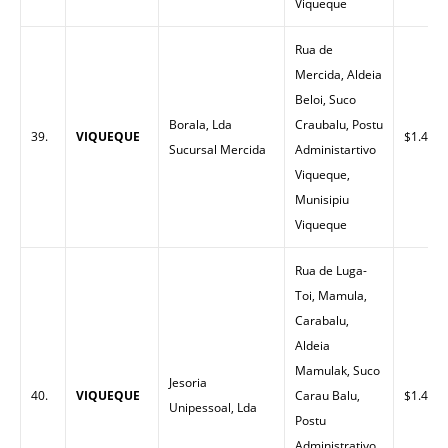
Viqueque
Rua de
Mercida, Aldeia
Beloi, Suco
Borala, Lda
Craubalu, Postu
39.
VIQUEQUE
$1.48
Sucursal Mercida
Administartivo
Viqueque,
Munisipiu
Viqueque
Rua de Luga-
Toi, Mamula,
Carabalu,
Aldeia
Mamulak, Suco
Jesoria
40.
VIQUEQUE
Carau Balu,
$1.49
Unipessoal, Lda
Postu
Administrativo