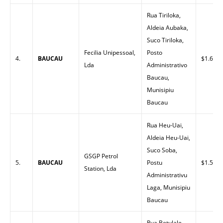
Rua Tiriloka,
Aldeia Aubaka,
Suco Tiriloka,
Fecilia Unipessoal,
Posto
4.
BAUCAU
$1.62
Lda
Administrativo
Baucau,
Munisipiu
Baucau
Rua Heu-Uai,
Aldeia Heu-Uai,
Suco Soba,
GSGP Petrol
5.
BAUCAU
Postu
$1.50
Station, Lda
Administrativu
Laga, Munisipiu
Baucau
Rua Betulale,