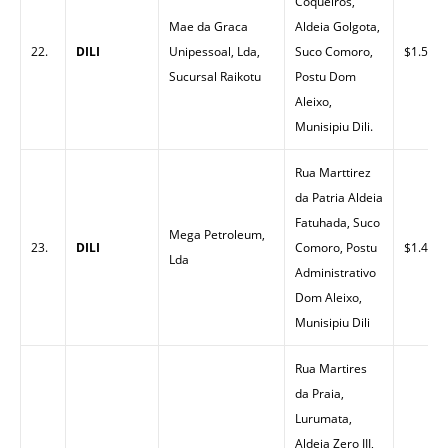
Coqueiros,
Mae da Graca
Aldeia Golgota,
22.
DILI
Unipessoal, Lda,
Suco Comoro,
$1.53
Sucursal Raikotu
Postu Dom
Aleixo,
Munisipiu Dili.
Rua Marttirez
da Patria Aldeia
Fatuhada, Suco
Mega Petroleum,
23.
DILI
Comoro, Postu
$1.49
Lda
Administrativo
Dom Aleixo,
Munisipiu Dili
Rua Martires
da Praia,
Lurumata,
Aldeia Zero III,