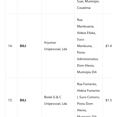
Suai, Munisipiu
Covalima
Rua
Manleuana,
Aldeia Efaka,
Suco
Arjumar
14.
DILI
Manleuna,
$1.45
Unipessoal, Lda
Posto
Administrativu
Dom Aleixo,
Munisipiu Dili
Rua Fumento,
Aldeia Fumento
Belak G & C
I, Suco Comoro,
15.
DILI
$1.53
Unipessoal, Lda
Postu Dom
Aleixo,
Munisipiu Dili.