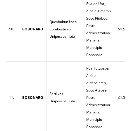
Rua de Uat,
Aldeia Timatan,
Suco Ritabou,
Queybubun Laco
Posto
10.
BOBONARO
Combustiveis
$1.58
Administrativo
Unipessoal, Lda
Maliana,
Munisipiu
Bobonaro.
Rua Tutubaba,
Aldeia
Aidabaleten,
Suco Atabae,
Rarilivos
11.
BOBONARO
Postu
$1.50
Unipessoal, Lda
Administrativu
Maliana,
Munisipiu
Bobonaro