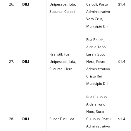
26.
DILI
Unipessoal, Lda,
Caicoli, Posto
$1.47
Sucursal Caicoli
Administrativo
Vera Cruz,
Munisipiu Dili
Rua Balide,
Aldeia Taho
Realistik Fuel
Laran, Suco
27.
DILI
Unipessoal, Lda,
Hera, Posto
$1.47
Sucursal Hera
Administrativo
Cristo Rei,
Munisipiu Dili
Rua Culuhun,
Aldeia Funu
Hotu, Suco
28.
DILI
Super Fuel, Lda
Culuhun, Postu
$1.49
Administrativo