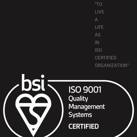
“TO
LIVE
A
LIFE
AS
IN
ISO
CERTIFIED
ORGANIZATION”