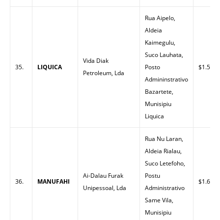
Rua Aipelo,
Aldeia
Kaimegulu,
Suco Lauhata,
Vida Diak
35.
LIQUICA
Posto
$1.53
Petroleum, Lda
Admininstrativo
Bazartete,
Munisipiu
Liquica
Rua Nu Laran,
Aldeia Rialau,
Suco Letefoho,
Ai-Dalau Furak
Postu
36.
MANUFAHI
$1.60
Unipessoal, Lda
Administrativo
Same Vila,
Munisipiu