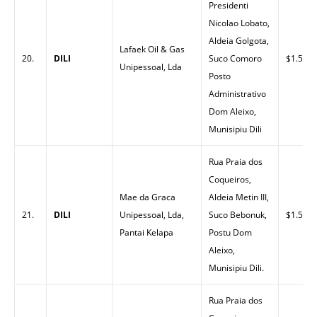
Presidenti
Nicolao Lobato,
Aldeia Golgota,
Lafaek Oil & Gas
20.
DILI
Suco Comoro
$1.50
Unipessoal, Lda
Posto
Administrativo
Dom Aleixo,
Munisipiu Dili
Rua Praia dos
Coqueiros,
Mae da Graca
Aldeia Metin III,
21.
DILI
Unipessoal, Lda,
Suco Bebonuk,
$1.59
Pantai Kelapa
Postu Dom
Aleixo,
Munisipiu Dili.
Rua Praia dos