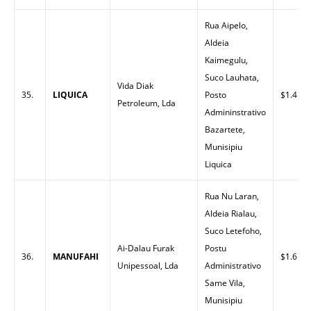
Rua Aipelo,
Aldeia
Kaimegulu,
Suco Lauhata,
Vida Diak
35.
LIQUICA
Posto
$1.45
Petroleum, Lda
Admininstrativo
Bazartete,
Munisipiu
Liquica
Rua Nu Laran,
Aldeia Rialau,
Suco Letefoho,
Ai-Dalau Furak
Postu
36.
MANUFAHI
$1.60
Unipessoal, Lda
Administrativo
Same Vila,
Munisipiu