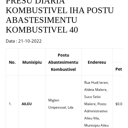
PRESU DIARIA
KOMBUSTIVEL IHA POSTU
ABASTESIMENTU
KOMBUSTIVEL 40
Data : 21-10-2022
Postu
P
No.
Munisipiu
Abastesimentu
Enderesu
Petrol
Kombustivel
Rua Hudi laran,
Aldeia Malere,
Suco Seloi
Miglen
1.
AILEU
Malere, Posto
$0.00
Unipessoal, Lda
Administrativo
Aileu Vila,
Munisipiu Aileu