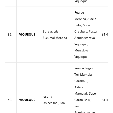
Viqueque
Rua de
Mercida, Aldeia
Beloi, Suco
Borala, Lda
Craubalu, Postu
39.
VIQUEQUE
$1.43
Sucursal Mercida
Administartivo
Viqueque,
Munisipiu
Viqueque
Rua de Luga-
Toi, Mamula,
Carabalu,
Aldeia
Mamulak, Suco
Jesoria
40.
VIQUEQUE
Carau Balu,
$1.47
Unipessoal, Lda
Postu
Administrativo