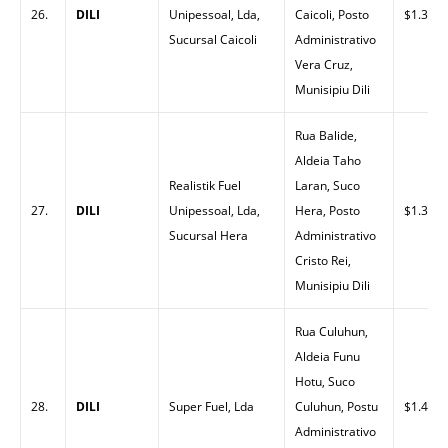
26.
DILI
Unipessoal, Lda,
Caicoli, Posto
$1.30
Sucursal Caicoli
Administrativo
Vera Cruz,
Munisipiu Dili
Rua Balide,
Aldeia Taho
Realistik Fuel
Laran, Suco
27.
DILI
Unipessoal, Lda,
Hera, Posto
$1.30
Sucursal Hera
Administrativo
Cristo Rei,
Munisipiu Dili
Rua Culuhun,
Aldeia Funu
Hotu, Suco
28.
DILI
Super Fuel, Lda
Culuhun, Postu
$1.42
Administrativo