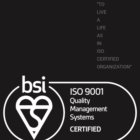
“TO
LIVE
A
LIFE
AS
IN
ISO
CERTIFIED
ORGANIZATION”