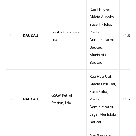
Rua Tiriloka,
Aldeia Aubaka,
Suco Tiriloka,
Fecilia Unipessoal,
Posto
4.
BAUCAU
$1.62
Lda
Administrativo
Baucau,
Munisipiu
Baucau
Rua Heu-Uai,
Aldeia Heu-Uai,
Suco Soba,
GSGP Petrol
5.
BAUCAU
Postu
$1.50
Station, Lda
Administrativu
Laga, Munisipiu
Baucau
Rua Betulale,