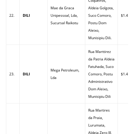
Coqueiros,
Mae da Graca
Aldeia Golgota,
22.
DILI
Unipessoal, Lda,
Suco Comoro,
$1.46
Sucursal Raikotu
Postu Dom
Aleixo,
Munisipiu Dili.
Rua Marttirez
da Patria Aldeia
Fatuhada, Suco
Mega Petroleum,
23.
DILI
Comoro, Postu
$1.42
Lda
Administrativo
Dom Aleixo,
Munisipiu Dili
Rua Martires
da Praia,
Lurumata,
Aldeia Zero III,