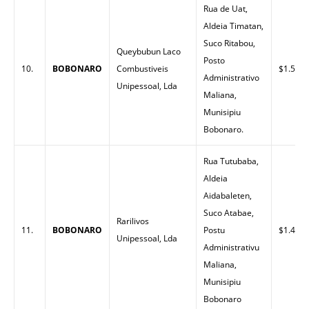
Rua de Uat,
Aldeia Timatan,
Suco Ritabou,
Queybubun Laco
Posto
10.
BOBONARO
Combustiveis
$1.58
Administrativo
Unipessoal, Lda
Maliana,
Munisipiu
Bobonaro.
Rua Tutubaba,
Aldeia
Aidabaleten,
Suco Atabae,
Rarilivos
11.
BOBONARO
Postu
$1.45
Unipessoal, Lda
Administrativu
Maliana,
Munisipiu
Bobonaro