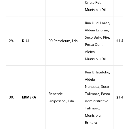
Cristo Rei,
Munisipiu Dili
Rua Hudi Laran,
Aldeia Laloran,
Suco Bairo Pite,
29.
DILI
99 Petroleum, Lda
$1.42
Postu Dom
Aleixo,
Munisipiu Dili
Rua Urletefoho,
Aldeia
Nunusua, Suco
Repende
Talimoro, Posto
30.
ERMERA
$1.45
Unipessoal, Lda
Administrativo
Talimoro,
Munisipiu
Ermera