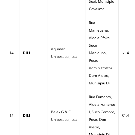
Suai, Munisipiu
Covalima
Rua
Manleuana,
Aldeia Efaka,
Suco
Arjumar
14.
DILI
Manleuna,
$1.43
Unipessoal, Lda
Posto
Administrativu
Dom Aleixo,
Munisipiu Dili
Rua Fumento,
Aldeia Fumento
Belak G & C
I, Suco Comoro,
15.
DILI
$1.48
Unipessoal, Lda
Postu Dom
Aleixo,
Munisipiu Dili.