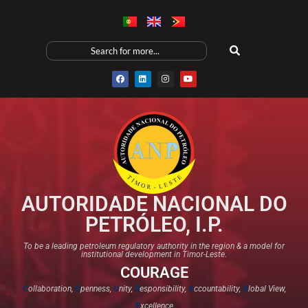
AUTORIDADE NACIONAL DO
PETRÓLEO, I.P.
To be a leading petroleum regulatory authority in the region & a model for
institutional development in Timor-Leste.
COURAGE
C
ollaboration,
O
penness,
U
nity,
R
esponsibility,
A
ccountability,
G
lobal View,
E
xcellence​