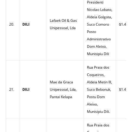
Presidenti
Nicolao Lobato,
Aldeia Golgota,
Lafaek Oil & Gas
20.
DILI
Suco Comoro
$1.40
Unipessoal, Lda
Posto
Administrativo
Dom Aleixo,
Munisipiu Dili
Rua Praia dos
Coqueiros,
Mae da Graca
Aldeia Metin III,
21.
DILI
Unipessoal, Lda,
Suco Bebonuk,
$1.44
Pantai Kelapa
Postu Dom
Aleixo,
Munisipiu Dili.
Rua Praia dos