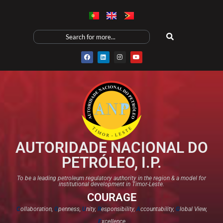
AUTORIDADE NACIONAL DO
PETRÓLEO, I.P.
To be a leading petroleum regulatory authority in the region & a model for
institutional development in Timor-Leste.
COURAGE
C
ollaboration,
O
penness,
U
nity,
R
esponsibility,
A
ccountability,
G
lobal View,
E
xcellence​