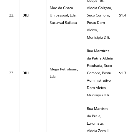
Coqueiros,
Mae da Graca
Aldeia Golgota,
22.
DILI
Unipessoal, Lda,
Suco Comoro,
$1.40
Sucursal Raikotu
Postu Dom
Aleixo,
Munisipiu Dili.
Rua Marttirez
da Patria Aldeia
Fatuhada, Suco
Mega Petroleum,
23.
DILI
Comoro, Postu
$1.37
Lda
Administrativo
Dom Aleixo,
Munisipiu Dili
Rua Martires
da Praia,
Lurumata,
Aldeia Zero III,