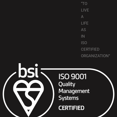
“TO
LIVE
A
LIFE
AS
IN
ISO
CERTIFIED
ORGANIZATION”