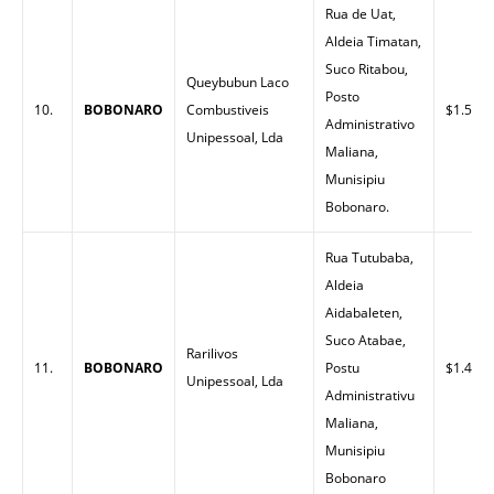
Rua de Uat,
Aldeia Timatan,
Suco Ritabou,
Queybubun Laco
Posto
10.
BOBONARO
Combustiveis
$1.58
Administrativo
Unipessoal, Lda
Maliana,
Munisipiu
Bobonaro.
Rua Tutubaba,
Aldeia
Aidabaleten,
Suco Atabae,
Rarilivos
11.
BOBONARO
Postu
$1.40
Unipessoal, Lda
Administrativu
Maliana,
Munisipiu
Bobonaro