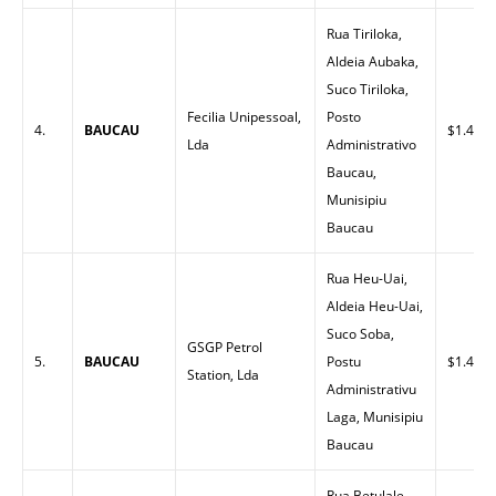
Rua Tiriloka,
Aldeia Aubaka,
Suco Tiriloka,
Fecilia Unipessoal,
Posto
4.
BAUCAU
$1.45
Lda
Administrativo
Baucau,
Munisipiu
Baucau
Rua Heu-Uai,
Aldeia Heu-Uai,
Suco Soba,
GSGP Petrol
5.
BAUCAU
Postu
$1.45
Station, Lda
Administrativu
Laga, Munisipiu
Baucau
Rua Betulale,