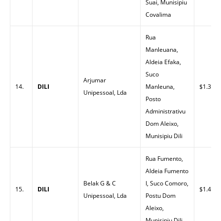
Suai, Munisipiu
Covalima
Rua
Manleuana,
Aldeia Efaka,
Suco
Arjumar
14.
DILI
Manleuna,
$1.35
Unipessoal, Lda
Posto
Administrativu
Dom Aleixo,
Munisipiu Dili
Rua Fumento,
Aldeia Fumento
Belak G & C
I, Suco Comoro,
15.
DILI
$1.43
Unipessoal, Lda
Postu Dom
Aleixo,
Munisipiu Dili.