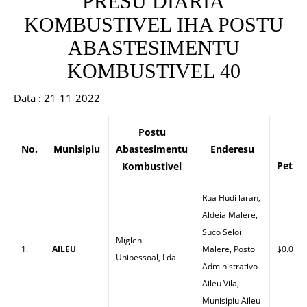
PRESU DIARIA
KOMBUSTIVEL IHA POSTU
ABASTESIMENTU
KOMBUSTIVEL 40
Data : 21-11-2022
Postu
P
No.
Munisipiu
Abastesimentu
Enderesu
Petrol
Kombustivel
Rua Hudi laran,
Aldeia Malere,
Suco Seloi
Miglen
1.
AILEU
Malere, Posto
$0.00
Unipessoal, Lda
Administrativo
Aileu Vila,
Munisipiu Aileu