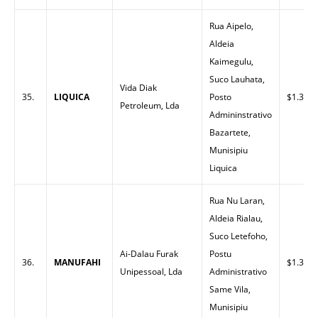
Rua Aipelo,
Aldeia
Kaimegulu,
Suco Lauhata,
Vida Diak
35.
LIQUICA
Posto
$1.35
Petroleum, Lda
Admininstrativo
Bazartete,
Munisipiu
Liquica
Rua Nu Laran,
Aldeia Rialau,
Suco Letefoho,
Ai-Dalau Furak
Postu
36.
MANUFAHI
$1.32
Unipessoal, Lda
Administrativo
Same Vila,
Munisipiu