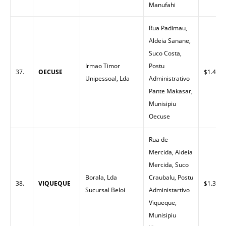
Manufahi
Rua Padimau,
Aldeia Sanane,
Suco Costa,
Irmao Timor
Postu
37.
OECUSE
$1.43
Unipessoal, Lda
Administrativo
Pante Makasar,
Munisipiu
Oecuse
Rua de
Mercida, Aldeia
Mercida, Suco
Borala, Lda
Craubalu, Postu
38.
VIQUEQUE
$1.37
Sucursal Beloi
Administartivo
Viqueque,
Munisipiu