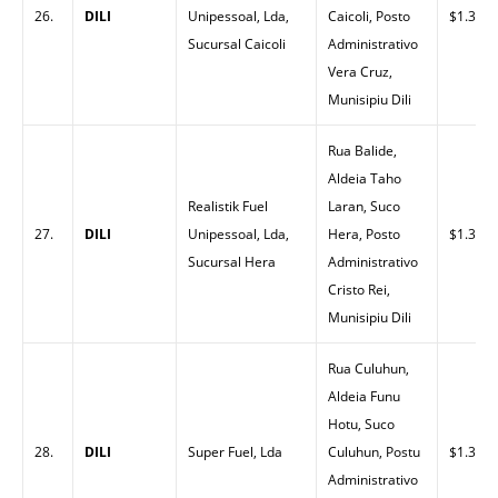
26.
DILI
Unipessoal, Lda,
Caicoli, Posto
$1.30
Sucursal Caicoli
Administrativo
Vera Cruz,
Munisipiu Dili
Rua Balide,
Aldeia Taho
Realistik Fuel
Laran, Suco
27.
DILI
Unipessoal, Lda,
Hera, Posto
$1.30
Sucursal Hera
Administrativo
Cristo Rei,
Munisipiu Dili
Rua Culuhun,
Aldeia Funu
Hotu, Suco
28.
DILI
Super Fuel, Lda
Culuhun, Postu
$1.37
Administrativo