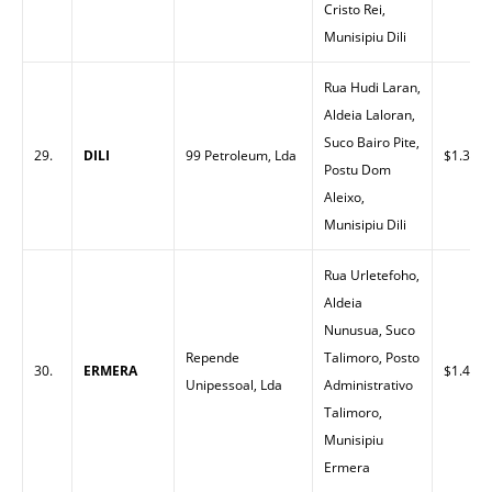
Cristo Rei,
Munisipiu Dili
Rua Hudi Laran,
Aldeia Laloran,
Suco Bairo Pite,
29.
DILI
99 Petroleum, Lda
$1.37
Postu Dom
Aleixo,
Munisipiu Dili
Rua Urletefoho,
Aldeia
Nunusua, Suco
Repende
Talimoro, Posto
30.
ERMERA
$1.40
Unipessoal, Lda
Administrativo
Talimoro,
Munisipiu
Ermera