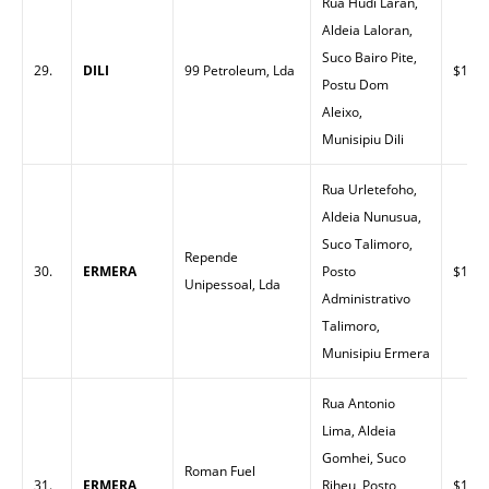
Rua Hudi Laran,
Aldeia Laloran,
Suco Bairo Pite,
29.
DILI
99 Petroleum, Lda
$1.49
Postu Dom
Aleixo,
Munisipiu Dili
Rua Urletefoho,
Aldeia Nunusua,
Suco Talimoro,
Repende
30.
ERMERA
Posto
$1.50
Unipessoal, Lda
Administrativo
Talimoro,
Munisipiu Ermera
Rua Antonio
Lima, Aldeia
Gomhei, Suco
Roman Fuel
31.
ERMERA
Riheu, Posto
$1.60