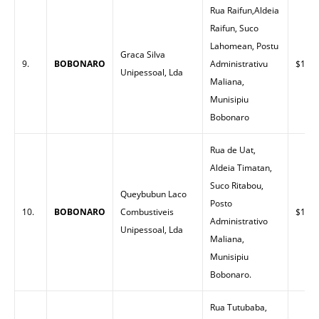
Rua Raifun,Aldeia
Raifun, Suco
Lahomean, Postu
Graca Silva
9.
BOBONARO
Administrativu
$1.53
Unipessoal, Lda
Maliana,
Munisipiu
Bobonaro
Rua de Uat,
Aldeia Timatan,
Suco Ritabou,
Queybubun Laco
Posto
10.
BOBONARO
Combustiveis
$1.55
Administrativo
Unipessoal, Lda
Maliana,
Munisipiu
Bobonaro.
Rua Tutubaba,