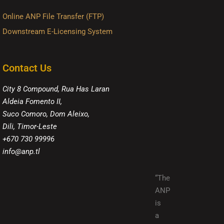
Online ANP File Transfer (FTP)
Downstream E-Licensing System
Contact Us
City 8 Compound, Rua Has Laran
Aldeia Fomento II,
Suco Comoro, Dom Aleixo,
Dili, Timor-Leste
+670 730 99996
info@anp.tl
“The
ANP
is
a