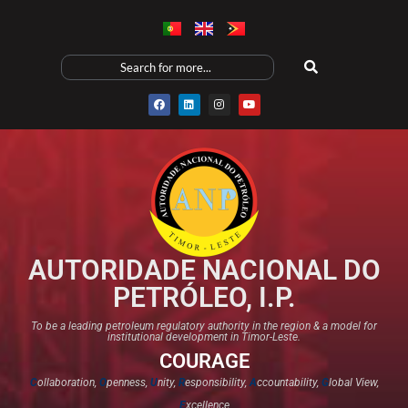
AUTORIDADE NACIONAL DO
PETRÓLEO, I.P.
To be a leading petroleum regulatory authority in the region & a model for
institutional development in Timor-Leste.
COURAGE
C
ollaboration,
O
penness,
U
nity,
R
esponsibility,
A
ccountability,
G
lobal View,
E
xcellence​