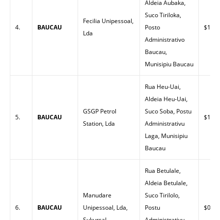
Aldeia Aubaka,
Suco Tiriloka,
Fecilia Unipessoal,
4.
BAUCAU
Posto
$1.62
Lda
Administrativo
Baucau,
Munisipiu Baucau
Rua Heu-Uai,
Aldeia Heu-Uai,
GSGP Petrol
Suco Soba, Postu
5.
BAUCAU
$1.52
Station, Lda
Administrativu
Laga, Munisipiu
Baucau
Rua Betulale,
Aldeia Betulale,
Manudare
Suco Tirilolo,
6.
BAUCAU
Unipessoal, Lda,
Postu
$0.00
Sukursal
Administrativu