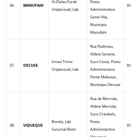
Ai-Dalau Furak
Postu
36.
MANUFAHI
$1.60
Unipessoal, Lda
Administrativo
Same Vila,
Munisipiu
Manufahi
Rua Padimau,
Aldeia Sanane,
Irmao Timor
Suco Costa, Postu
37.
OECUSE
$1.66
Unipessoal, Lda
Administrativo
Pante Makasar,
Munisipiu Oecuse
Rua de Mercida,
Aldeia Mercida,
Suco Craubalu,
Borala, Lda
Postu
38.
VIQUEQUE
$1.52
Sucursal Beloi
Administartivo
Viqueque,