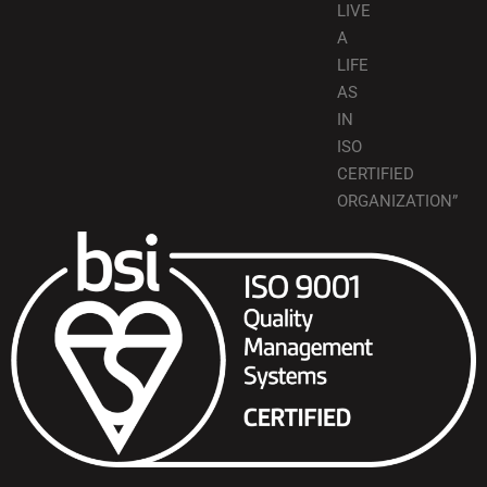
LIVE
A
LIFE
AS
IN
ISO
CERTIFIED
ORGANIZATION”