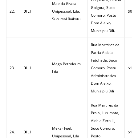
Mae da Graca
Golgota, Suco
22.
DILI
Unipessoal, Lda,
$0.00
Comoro, Postu
Sucursal Raikotu
Dom Aleixo,
Munisipiu Dili.
Rua Marttirez da
Patria Aldeia
Fatuhada, Suco
Mega Petroleum,
23
DILI
Comoro, Postu
$1.49
Lda
Administrativo
Dom Aleixo,
Munisipiu Dili
Rua Martires da
Praia, Lurumata,
Aldeia Zero III,
Mekar Fuel,
Suco Comoro,
24.
DILI
$1.50
Unipessoal, Lda
Posto