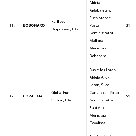
Aldeia
Aidabaleten,
Suco Atabae,
Rarilivos
11.
BOBONARO
Postu
$1.58
Unipessoal, Lda
Administrativu
Maliana,
Munisipiu
Bobonaro
Rua Ailok Laran,
Aldeia Ailok
Laran, Suco
Global Fuel
Camanasa, Posto
12.
COVALIMA
$1.65
Station, Lda
Administrativo
Suai Vila,
Munisipiu
Covalima