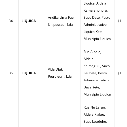
Liquica, Aldeia
Kamalehohoru,
Andika Lima Fuel
Suco Dato, Posto
34.
LIQUICA
$1.53
Unipessoal, Lda
Administrativo
Liquica Kota,
Munisipiu Liquica
Rua Aipelo,
Aldeia
Kaimegulu, Suco
Vida Diak
35.
LIQUICA
Lauhata, Posto
$1.53
Petroleum, Lda
Admininstrativo
Bazartete,
Munisipiu Liquica
Rua Nu Laran,
Aldeia Rialau,
Suco Letefoho,