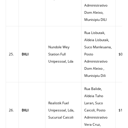
Administrativo
Dom Aleixo,
Munisipiu DILI
Rua Lisbutak,
Aldeia Lisbutak,
Nundole Wey
Suco Manleuana,
25.
DILI
Station Full
Posto
$0.00
Unipessoal, Lda
Administrativo
Dom Aleixo ,
Munisipiu Dili
Rua Balide,
Aldeia Taho
Realistik Fuel
Laran, Suco
26.
DILI
Unipessoal, Lda,
Caicoli, Posto
$1.47
Sucursal Caicoli
Administrativo
Vera Cruz,