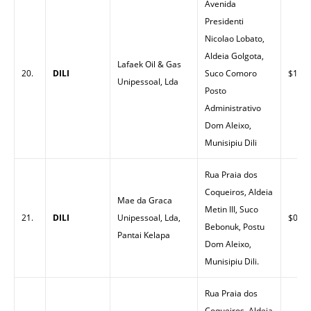
Avenida
Presidenti
Nicolao Lobato,
Aldeia Golgota,
Lafaek Oil & Gas
20.
DILI
Suco Comoro
$1.54
Unipessoal, Lda
Posto
Administrativo
Dom Aleixo,
Munisipiu Dili
Rua Praia dos
Coqueiros, Aldeia
Mae da Graca
Metin III, Suco
21.
DILI
Unipessoal, Lda,
$0.00
Bebonuk, Postu
Pantai Kelapa
Dom Aleixo,
Munisipiu Dili.
Rua Praia dos
Coqueiros, Aldeia