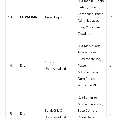
Rua fatisin, Aldeia
Fatisin, Suco
Camanasa, Posto
13.
COVALIMA
Timor Gap E.P.
$1.65
Administrativu
Suai, Munisipiu
Covalima
Rua Manleuana,
Aldeia Efaka,
Suco Manleuna,
Arjumar
14.
DILI
Posto
$1.49
Unipessoal, Lda
Administrativu
Dom Aleixo,
Munisipiu Dili
Rua Fumento,
Aldeia Fumento I,
Belak G & C
Suco Comoro,
15.
DILI
$1.53
Unipessoal, Lda
Postu Dom