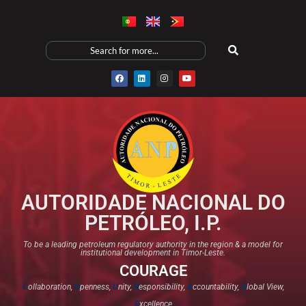
AUTORIDADE NACIONAL DO
PETRÓLEO, I.P.
To be a leading petroleum regulatory authority in the region & a model for
institutional development in Timor-Leste.
COURAGE
C
ollaboration,
O
penness,
U
nity,
R
esponsibility,
A
ccountability,
G
lobal View,
E
xcellence​