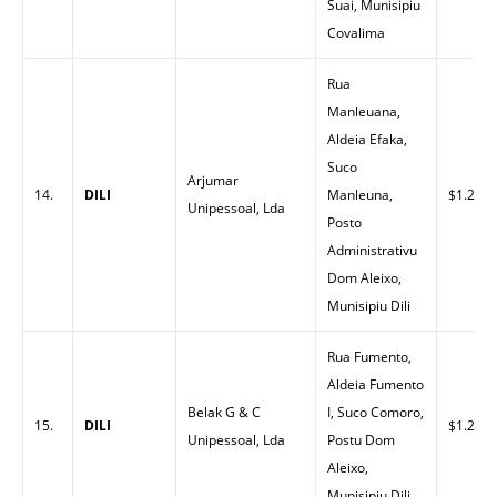
Suai, Munisipiu
Covalima
Rua
Manleuana,
Aldeia Efaka,
Suco
Arjumar
14.
DILI
Manleuna,
$1.23
Unipessoal, Lda
Posto
Administrativu
Dom Aleixo,
Munisipiu Dili
Rua Fumento,
Aldeia Fumento
Belak G & C
I, Suco Comoro,
15.
DILI
$1.28
Unipessoal, Lda
Postu Dom
Aleixo,
Munisipiu Dili.