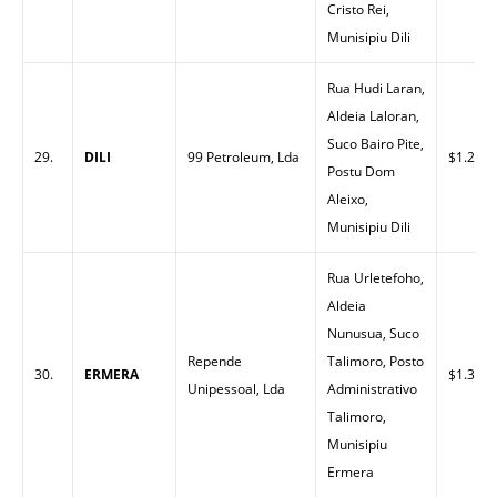
Cristo Rei,
Munisipiu Dili
Rua Hudi Laran,
Aldeia Laloran,
Suco Bairo Pite,
29.
DILI
99 Petroleum, Lda
$1.28
Postu Dom
Aleixo,
Munisipiu Dili
Rua Urletefoho,
Aldeia
Nunusua, Suco
Repende
Talimoro, Posto
30.
ERMERA
$1.30
Unipessoal, Lda
Administrativo
Talimoro,
Munisipiu
Ermera