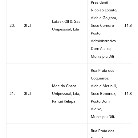
Presidenti
Nicolao Lobato,
Aldeia Golgota,
Lafaek Oil & Gas
20.
DILI
Suco Comoro
$1.35
Unipessoal, Lda
Posto
Administrativo
Dom Aleixo,
Munisipiu Dili
Rua Praia dos
Coqueiros,
Mae da Graca
Aldeia Metin III,
21.
DILI
Unipessoal, Lda,
Suco Bebonuk,
$1.30
Pantai Kelapa
Postu Dom
Aleixo,
Munisipiu Dili.
Rua Praia dos