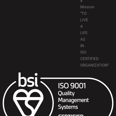
a
Mission
“TO
LIVE
A
LIFE
AS
IN
ISO
CERTIFIED
ORGANIZATION”