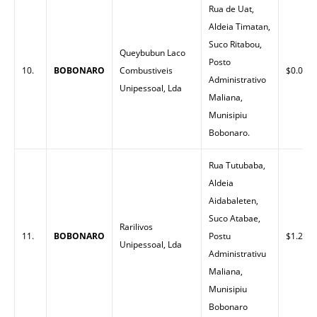
Rua de Uat,
Aldeia Timatan,
Suco Ritabou,
Queybubun Laco
Posto
10.
BOBONARO
Combustiveis
$0.00
Administrativo
Unipessoal, Lda
Maliana,
Munisipiu
Bobonaro.
Rua Tutubaba,
Aldeia
Aidabaleten,
Suco Atabae,
Rarilivos
11.
BOBONARO
Postu
$1.29
Unipessoal, Lda
Administrativu
Maliana,
Munisipiu
Bobonaro