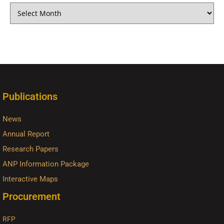
Publications
News
Annual Report
Research Papers
ANP Information Package
Interactive Maps
Procurement
RFP