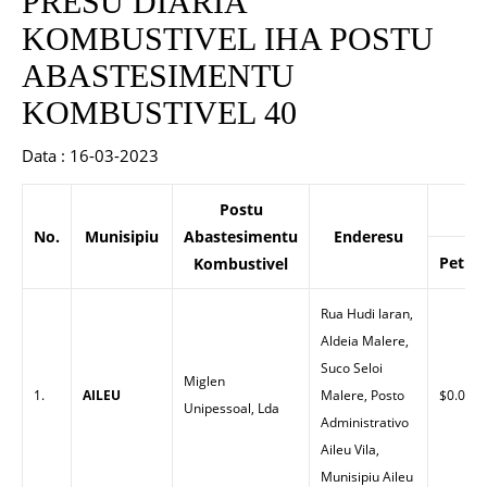
PRESU DIARIA
KOMBUSTIVEL IHA POSTU
ABASTESIMENTU
KOMBUSTIVEL 40
Data : 16-03-2023
Postu
P
No.
Munisipiu
Abastesimentu
Enderesu
Petrol
Kombustivel
Rua Hudi laran,
Aldeia Malere,
Suco Seloi
Miglen
1.
AILEU
Malere, Posto
$0.00
Unipessoal, Lda
Administrativo
Aileu Vila,
Munisipiu Aileu