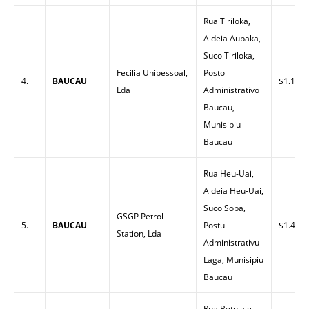
Rua Tiriloka,
Aldeia Aubaka,
Suco Tiriloka,
Fecilia Unipessoal,
Posto
4.
BAUCAU
$1.18
Lda
Administrativo
Baucau,
Munisipiu
Baucau
Rua Heu-Uai,
Aldeia Heu-Uai,
Suco Soba,
GSGP Petrol
5.
BAUCAU
Postu
$1.40
Station, Lda
Administrativu
Laga, Munisipiu
Baucau
Rua Betulale,