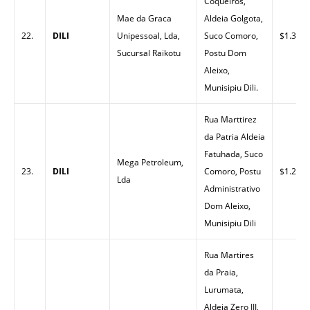
Coqueiros,
Mae da Graca
Aldeia Golgota,
22.
DILI
Unipessoal, Lda,
Suco Comoro,
$1.32
Sucursal Raikotu
Postu Dom
Aleixo,
Munisipiu Dili.
Rua Marttirez
da Patria Aldeia
Fatuhada, Suco
Mega Petroleum,
23.
DILI
Comoro, Postu
$1.28
Lda
Administrativo
Dom Aleixo,
Munisipiu Dili
Rua Martires
da Praia,
Lurumata,
Aldeia Zero III,