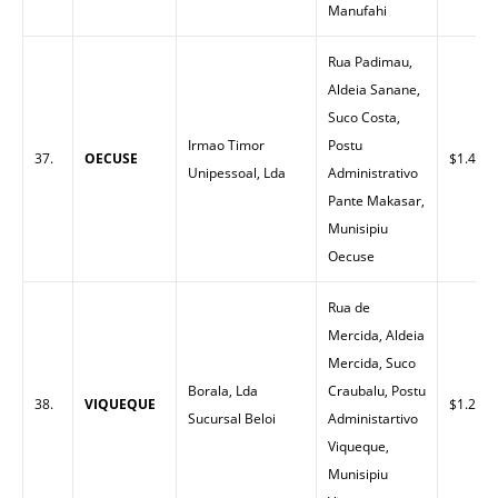
Manufahi
Rua Padimau,
Aldeia Sanane,
Suco Costa,
Irmao Timor
Postu
37.
OECUSE
$1.40
Unipessoal, Lda
Administrativo
Pante Makasar,
Munisipiu
Oecuse
Rua de
Mercida, Aldeia
Mercida, Suco
Borala, Lda
Craubalu, Postu
38.
VIQUEQUE
$1.26
Sucursal Beloi
Administartivo
Viqueque,
Munisipiu