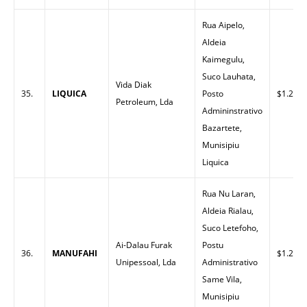
Rua Aipelo,
Aldeia
Kaimegulu,
Suco Lauhata,
Vida Diak
35.
LIQUICA
Posto
$1.24
Petroleum, Lda
Admininstrativo
Bazartete,
Munisipiu
Liquica
Rua Nu Laran,
Aldeia Rialau,
Suco Letefoho,
Ai-Dalau Furak
Postu
36.
MANUFAHI
$1.25
Unipessoal, Lda
Administrativo
Same Vila,
Munisipiu