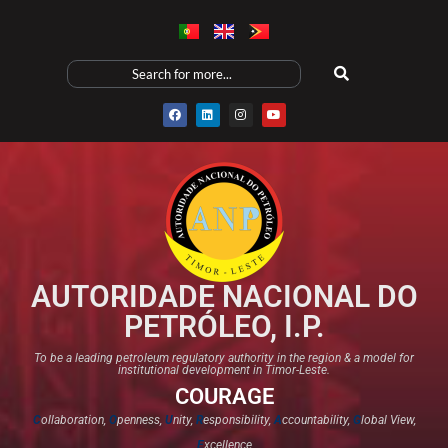
AUTORIDADE NACIONAL DO
PETRÓLEO, I.P.
To be a leading petroleum regulatory authority in the region & a model for
institutional development in Timor-Leste.
COURAGE
C
ollaboration,
O
penness,
U
nity,
R
esponsibility,
A
ccountability,
G
lobal View,
E
xcellence​