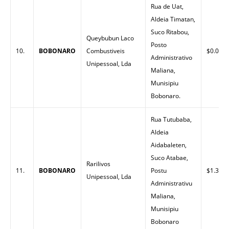
Rua de Uat,
Aldeia Timatan,
Suco Ritabou,
Queybubun Laco
Posto
10.
BOBONARO
Combustiveis
$0.00
Administrativo
Unipessoal, Lda
Maliana,
Munisipiu
Bobonaro.
Rua Tutubaba,
Aldeia
Aidabaleten,
Suco Atabae,
Rarilivos
11.
BOBONARO
Postu
$1.32
Unipessoal, Lda
Administrativu
Maliana,
Munisipiu
Bobonaro