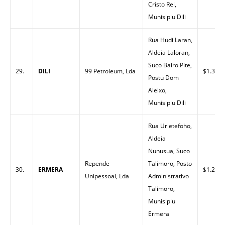
Cristo Rei,
Munisipiu Dili
Rua Hudi Laran,
Aldeia Laloran,
Suco Bairo Pite,
29.
DILI
99 Petroleum, Lda
$1.33
Postu Dom
Aleixo,
Munisipiu Dili
Rua Urletefoho,
Aldeia
Nunusua, Suco
Repende
Talimoro, Posto
30.
ERMERA
$1.27
Unipessoal, Lda
Administrativo
Talimoro,
Munisipiu
Ermera