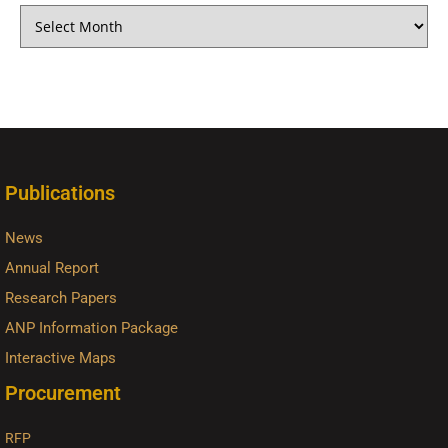
Publications
News
Annual Report
Research Papers
ANP Information Package
Interactive Maps
Procurement
RFP