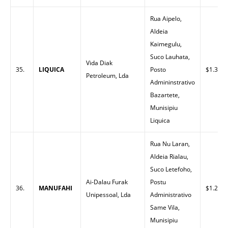
Rua Aipelo,
Aldeia
Kaimegulu,
Suco Lauhata,
Vida Diak
35.
LIQUICA
Posto
$1.30
Petroleum, Lda
Admininstrativo
Bazartete,
Munisipiu
Liquica
Rua Nu Laran,
Aldeia Rialau,
Suco Letefoho,
Ai-Dalau Furak
Postu
36.
MANUFAHI
$1.25
Unipessoal, Lda
Administrativo
Same Vila,
Munisipiu