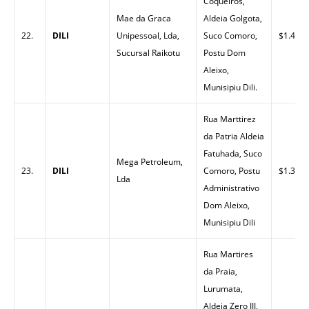
Coqueiros,
Mae da Graca
Aldeia Golgota,
22.
DILI
Unipessoal, Lda,
Suco Comoro,
$1.40
Sucursal Raikotu
Postu Dom
Aleixo,
Munisipiu Dili.
Rua Marttirez
da Patria Aldeia
Fatuhada, Suco
Mega Petroleum,
23.
DILI
Comoro, Postu
$1.33
Lda
Administrativo
Dom Aleixo,
Munisipiu Dili
Rua Martires
da Praia,
Lurumata,
Aldeia Zero III,