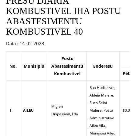
PRESU DIARIA
KOMBUSTIVEL IHA POSTU
ABASTESIMENTU
KOMBUSTIVEL 40
Data : 14-02-2023
Postu
P
No.
Munisipiu
Abastesimentu
Enderesu
Petrol
Kombustivel
Rua Hudi laran,
Aldeia Malere,
Suco Seloi
Miglen
1.
AILEU
Malere, Posto
$0.00
Unipessoal, Lda
Administrativo
Aileu Vila,
Munisipiu Aileu