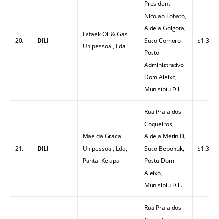
Presidenti
Nicolao Lobato,
Aldeia Golgota,
Lafaek Oil & Gas
20.
DILI
Suco Comoro
$1.35
Unipessoal, Lda
Posto
Administrativo
Dom Aleixo,
Munisipiu Dili
Rua Praia dos
Coqueiros,
Mae da Graca
Aldeia Metin III,
21.
DILI
Unipessoal, Lda,
Suco Bebonuk,
$1.30
Pantai Kelapa
Postu Dom
Aleixo,
Munisipiu Dili.
Rua Praia dos