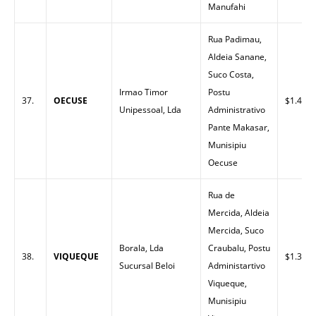
Manufahi
Rua Padimau,
Aldeia Sanane,
Suco Costa,
Irmao Timor
Postu
37.
OECUSE
$1.40
Unipessoal, Lda
Administrativo
Pante Makasar,
Munisipiu
Oecuse
Rua de
Mercida, Aldeia
Mercida, Suco
Borala, Lda
Craubalu, Postu
38.
VIQUEQUE
$1.32
Sucursal Beloi
Administartivo
Viqueque,
Munisipiu