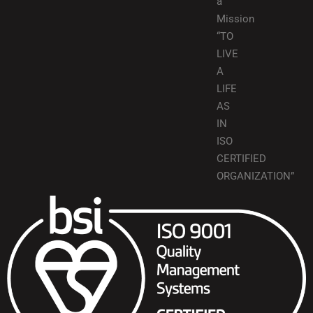
a
Mission
“TO
LIVE
A
LIFE
AS
IN
ISO
CERTIFIED
ORGANIZATION”