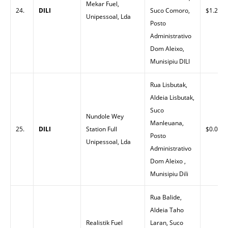
Mekar Fuel,
24.
DILI
Suco Comoro,
$1.26
Unipessoal, Lda
Posto
Administrativo
Dom Aleixo,
Munisipiu DILI
Rua Lisbutak,
Aldeia Lisbutak,
Suco
Nundole Wey
Manleuana,
25.
DILI
Station Full
$0.00
Posto
Unipessoal, Lda
Administrativo
Dom Aleixo ,
Munisipiu Dili
Rua Balide,
Aldeia Taho
Realistik Fuel
Laran, Suco