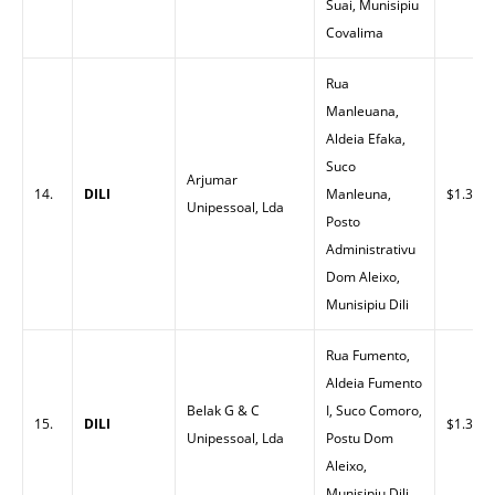
Suai, Munisipiu
Covalima
Rua
Manleuana,
Aldeia Efaka,
Suco
Arjumar
14.
DILI
Manleuna,
$1.30
Unipessoal, Lda
Posto
Administrativu
Dom Aleixo,
Munisipiu Dili
Rua Fumento,
Aldeia Fumento
Belak G & C
I, Suco Comoro,
15.
DILI
$1.33
Unipessoal, Lda
Postu Dom
Aleixo,
Munisipiu Dili.