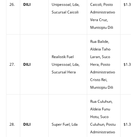
26.
DILI
Unipessoal, Lda,
Caicoli, Posto
$1.30
Sucursal Caicoli
Administrativo
Vera Cruz,
Munisipiu Dili
Rua Balide,
Aldeia Taho
Realistik Fuel
Laran, Suco
27.
DILI
Unipessoal, Lda,
Hera, Posto
$1.30
Sucursal Hera
Administrativo
Cristo Rei,
Munisipiu Dili
Rua Culuhun,
Aldeia Funu
Hotu, Suco
28.
DILI
Super Fuel, Lda
Culuhun, Postu
$1.33
Administrativo