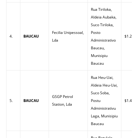
Rua Tiriloka,
Aldeia Aubaka,
Suco Tiriloka,
Fecilia Unipessoal,
Posto
4.
BAUCAU
$1.20
Lda
Administrativo
Baucau,
Munisipiu
Baucau
Rua Heu-Uai,
Aldeia Heu-Uai,
Suco Soba,
GSGP Petrol
5.
BAUCAU
Postu
$1.43
Station, Lda
Administrativu
Laga, Munisipiu
Baucau
Rua Betulale,