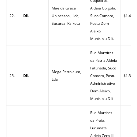
Coqueiros,
Mae da Graca
Aldeia Golgota,
22.
DILI
Unipessoal, Lda,
Suco Comoro,
$1.40
Sucursal Raikotu
Postu Dom
Aleixo,
Munisipiu Dili.
Rua Marttirez
da Patria Aldeia
Fatuhada, Suco
Mega Petroleum,
23.
DILI
Comoro, Postu
$1.33
Lda
Administrativo
Dom Aleixo,
Munisipiu Dili
Rua Martires
da Praia,
Lurumata,
Aldeia Zero III,