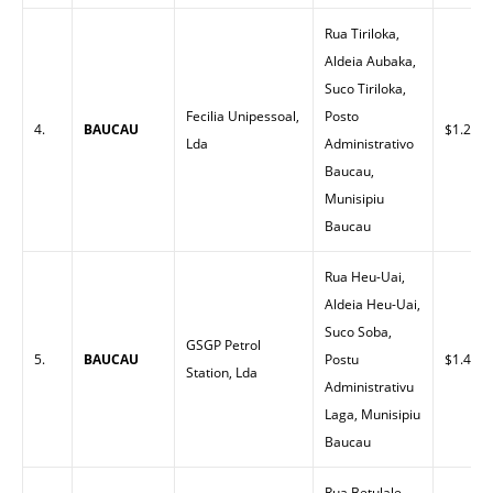
Rua Tiriloka,
Aldeia Aubaka,
Suco Tiriloka,
Fecilia Unipessoal,
Posto
4.
BAUCAU
$1.20
Lda
Administrativo
Baucau,
Munisipiu
Baucau
Rua Heu-Uai,
Aldeia Heu-Uai,
Suco Soba,
GSGP Petrol
5.
BAUCAU
Postu
$1.43
Station, Lda
Administrativu
Laga, Munisipiu
Baucau
Rua Betulale,