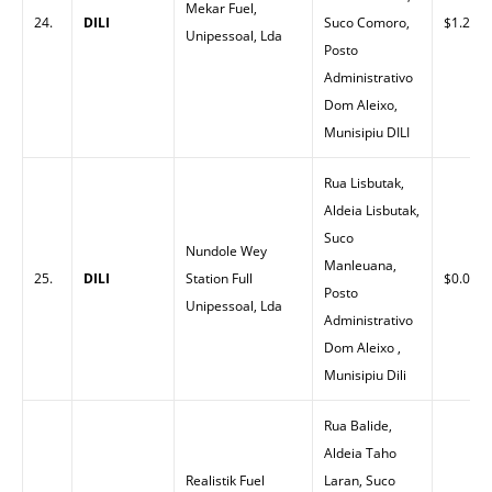
Mekar Fuel,
24.
DILI
Suco Comoro,
$1.26
Unipessoal, Lda
Posto
Administrativo
Dom Aleixo,
Munisipiu DILI
Rua Lisbutak,
Aldeia Lisbutak,
Suco
Nundole Wey
Manleuana,
25.
DILI
Station Full
$0.00
Posto
Unipessoal, Lda
Administrativo
Dom Aleixo ,
Munisipiu Dili
Rua Balide,
Aldeia Taho
Realistik Fuel
Laran, Suco