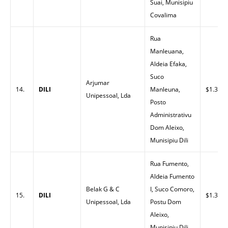
Suai, Munisipiu
Covalima
Rua
Manleuana,
Aldeia Efaka,
Suco
Arjumar
14.
DILI
Manleuna,
$1.30
Unipessoal, Lda
Posto
Administrativu
Dom Aleixo,
Munisipiu Dili
Rua Fumento,
Aldeia Fumento
Belak G & C
I, Suco Comoro,
15.
DILI
$1.33
Unipessoal, Lda
Postu Dom
Aleixo,
Munisipiu Dili.