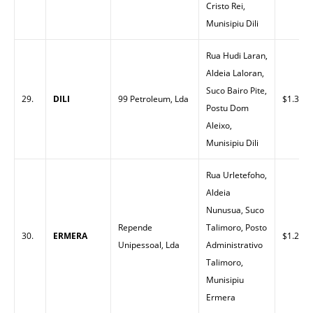
Cristo Rei,
Munisipiu Dili
Rua Hudi Laran,
Aldeia Laloran,
Suco Bairo Pite,
29.
DILI
99 Petroleum, Lda
$1.33
Postu Dom
Aleixo,
Munisipiu Dili
Rua Urletefoho,
Aldeia
Nunusua, Suco
Repende
Talimoro, Posto
30.
ERMERA
$1.27
Unipessoal, Lda
Administrativo
Talimoro,
Munisipiu
Ermera