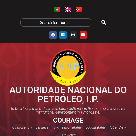
AUTORIDADE NACIONAL DO
PETRÓLEO, I.P.
To be a leading petroleum regulatory authority in the region & a model for
institutional development in Timor-Leste.
COURAGE
C
ollaboration,
O
penness,
U
nity,
R
esponsibility,
A
ccountability,
G
lobal View,
E
xcellence​