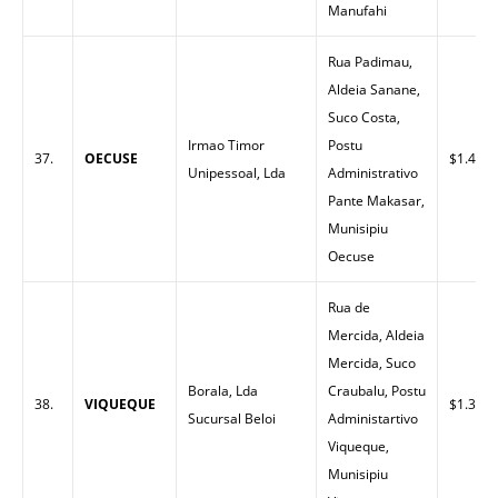
Manufahi
Rua Padimau,
Aldeia Sanane,
Suco Costa,
Irmao Timor
Postu
37.
OECUSE
$1.40
Unipessoal, Lda
Administrativo
Pante Makasar,
Munisipiu
Oecuse
Rua de
Mercida, Aldeia
Mercida, Suco
Borala, Lda
Craubalu, Postu
38.
VIQUEQUE
$1.32
Sucursal Beloi
Administartivo
Viqueque,
Munisipiu