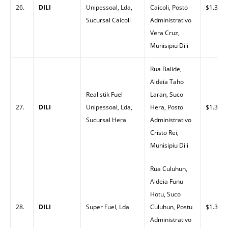
26.
DILI
Unipessoal, Lda,
Caicoli, Posto
$1.30
Sucursal Caicoli
Administrativo
Vera Cruz,
Munisipiu Dili
Rua Balide,
Aldeia Taho
Realistik Fuel
Laran, Suco
27.
DILI
Unipessoal, Lda,
Hera, Posto
$1.30
Sucursal Hera
Administrativo
Cristo Rei,
Munisipiu Dili
Rua Culuhun,
Aldeia Funu
Hotu, Suco
28.
DILI
Super Fuel, Lda
Culuhun, Postu
$1.33
Administrativo