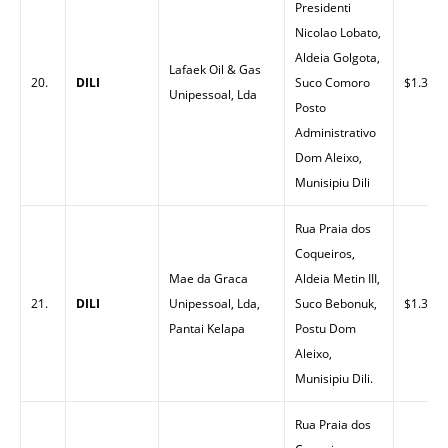
Presidenti
Nicolao Lobato,
Aldeia Golgota,
Lafaek Oil & Gas
20.
DILI
Suco Comoro
$1.35
Unipessoal, Lda
Posto
Administrativo
Dom Aleixo,
Munisipiu Dili
Rua Praia dos
Coqueiros,
Mae da Graca
Aldeia Metin III,
21.
DILI
Unipessoal, Lda,
Suco Bebonuk,
$1.30
Pantai Kelapa
Postu Dom
Aleixo,
Munisipiu Dili.
Rua Praia dos