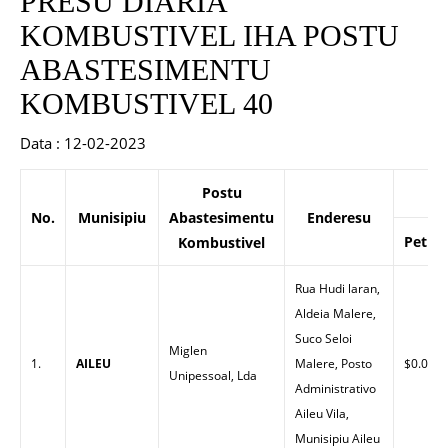
PRESU DIARIA
KOMBUSTIVEL IHA POSTU
ABASTESIMENTU
KOMBUSTIVEL 40
Data : 12-02-2023
Postu
P
No.
Munisipiu
Abastesimentu
Enderesu
Petrol
Kombustivel
Rua Hudi laran,
Aldeia Malere,
Suco Seloi
Miglen
1.
AILEU
Malere, Posto
$0.00
Unipessoal, Lda
Administrativo
Aileu Vila,
Munisipiu Aileu