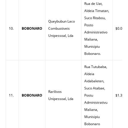
Rua de Uat,
Aldeia Timatan,
Suco Ritabou,
Queybubun Laco
Posto
10.
BOBONARO
Combustiveis
$0.00
Administrativo
Unipessoal, Lda
Maliana,
Munisipiu
Bobonaro.
Rua Tutubaba,
Aldeia
Aidabaleten,
Suco Atabae,
Rarilivos
11.
BOBONARO
Postu
$1.32
Unipessoal, Lda
Administrativu
Maliana,
Munisipiu
Bobonaro