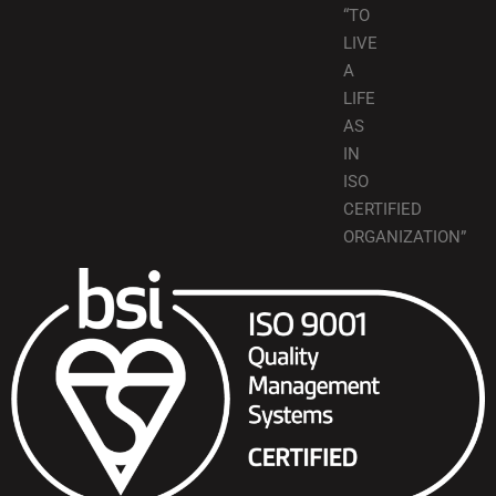
“TO
LIVE
A
LIFE
AS
IN
ISO
CERTIFIED
ORGANIZATION”