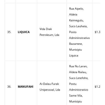
Rua Aipelo,
Aldeia
Kaimegulu,
Suco Lauhata,
Vida Diak
35.
LIQUICA
Posto
$1.30
Petroleum, Lda
Admininstrativo
Bazartete,
Munisipiu
Liquica
Rua Nu Laran,
Aldeia Rialau,
Suco Letefoho,
Ai-Dalau Furak
Postu
36.
MANUFAHI
$1.25
Unipessoal, Lda
Administrativo
Same Vila,
Munisipiu