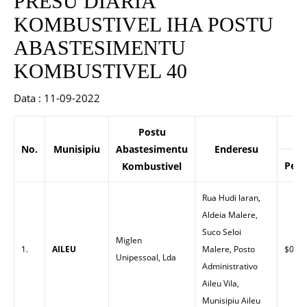
PRESU DIARIA
KOMBUSTIVEL IHA POSTU
ABASTESIMENTU
KOMBUSTIVEL 40
Data : 11-09-2022
Postu
No.
Munisipiu
Abastesimentu
Enderesu
Petr
Kombustivel
Rua Hudi laran,
Aldeia Malere,
Suco Seloi
Miglen
1.
AILEU
Malere, Posto
$0.00
Unipessoal, Lda
Administrativo
Aileu Vila,
Munisipiu Aileu