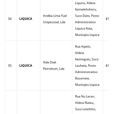
Liquica, Aldeia
Kamalehohoru,
Andika Lima Fuel
Suco Dato, Posto
34.
LIQUICA
$1.53
Unipessoal, Lda
Administrativo
Liquica Kota,
Munisipiu Liquica
Rua Aipelo,
Aldeia
Kaimegulu, Suco
Vida Diak
35.
LIQUICA
Lauhata, Posto
$1.53
Petroleum, Lda
Admininstrativo
Bazartete,
Munisipiu Liquica
Rua Nu Laran,
Aldeia Rialau,
Suco Letefoho,