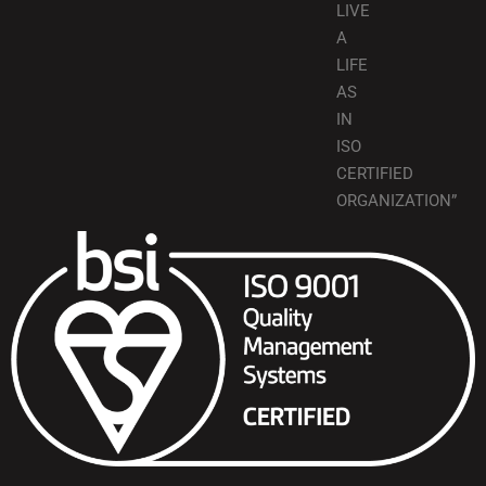
LIVE
A
LIFE
AS
IN
ISO
CERTIFIED
ORGANIZATION”