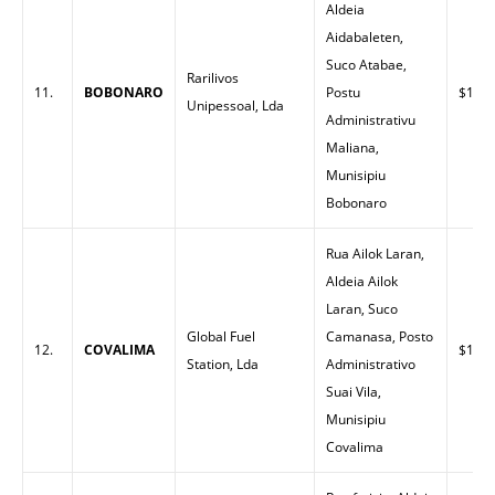
Aldeia
Aidabaleten,
Suco Atabae,
Rarilivos
11.
BOBONARO
Postu
$1.51
Unipessoal, Lda
Administrativu
Maliana,
Munisipiu
Bobonaro
Rua Ailok Laran,
Aldeia Ailok
Laran, Suco
Global Fuel
Camanasa, Posto
12.
COVALIMA
$1.65
Station, Lda
Administrativo
Suai Vila,
Munisipiu
Covalima