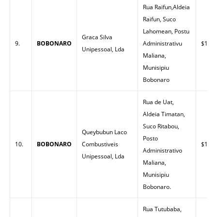
Rua Raifun,Aldeia
Raifun, Suco
Lahomean, Postu
Graca Silva
9.
BOBONARO
Administrativu
$1.48
Unipessoal, Lda
Maliana,
Munisipiu
Bobonaro
Rua de Uat,
Aldeia Timatan,
Suco Ritabou,
Queybubun Laco
Posto
10.
BOBONARO
Combustiveis
$1.58
Administrativo
Unipessoal, Lda
Maliana,
Munisipiu
Bobonaro.
Rua Tutubaba,