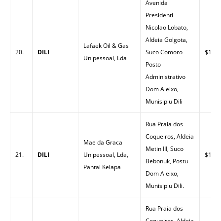
Avenida
Presidenti
Nicolao Lobato,
Aldeia Golgota,
Lafaek Oil & Gas
20.
DILI
Suco Comoro
$1.57
Unipessoal, Lda
Posto
Administrativo
Dom Aleixo,
Munisipiu Dili
Rua Praia dos
Coqueiros, Aldeia
Mae da Graca
Metin III, Suco
21.
DILI
Unipessoal, Lda,
$1.59
Bebonuk, Postu
Pantai Kelapa
Dom Aleixo,
Munisipiu Dili.
Rua Praia dos
Coqueiros, Aldeia