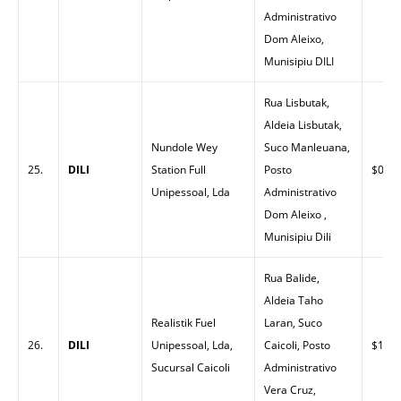
Administrativo
Dom Aleixo,
Munisipiu DILI
Rua Lisbutak,
Aldeia Lisbutak,
Nundole Wey
Suco Manleuana,
25.
DILI
Station Full
Posto
$0.00
Unipessoal, Lda
Administrativo
Dom Aleixo ,
Munisipiu Dili
Rua Balide,
Aldeia Taho
Realistik Fuel
Laran, Suco
26.
DILI
Unipessoal, Lda,
Caicoli, Posto
$1.47
Sucursal Caicoli
Administrativo
Vera Cruz,