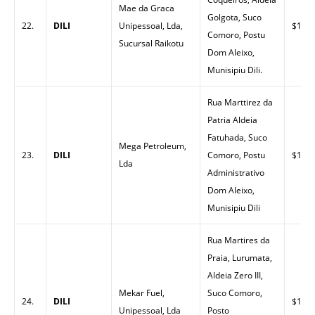
Mae da Graca
Golgota, Suco
22.
DILI
Unipessoal, Lda,
$1.56
Comoro, Postu
Sucursal Raikotu
Dom Aleixo,
Munisipiu Dili.
Rua Marttirez da
Patria Aldeia
Fatuhada, Suco
Mega Petroleum,
23.
DILI
Comoro, Postu
$1.49
Lda
Administrativo
Dom Aleixo,
Munisipiu Dili
Rua Martires da
Praia, Lurumata,
Aldeia Zero III,
Mekar Fuel,
Suco Comoro,
24.
DILI
$1.50
Unipessoal, Lda
Posto