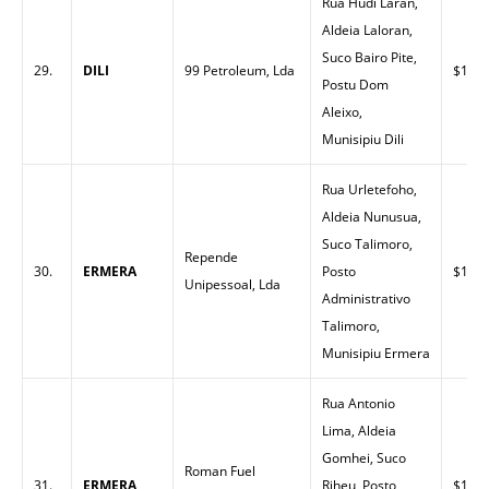
Rua Hudi Laran,
Aldeia Laloran,
Suco Bairo Pite,
29.
DILI
99 Petroleum, Lda
$1.49
Postu Dom
Aleixo,
Munisipiu Dili
Rua Urletefoho,
Aldeia Nunusua,
Suco Talimoro,
Repende
30.
ERMERA
Posto
$1.50
Unipessoal, Lda
Administrativo
Talimoro,
Munisipiu Ermera
Rua Antonio
Lima, Aldeia
Gomhei, Suco
Roman Fuel
31.
ERMERA
Riheu, Posto
$1.60