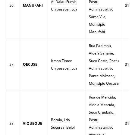
Ai-Dalau Furak
Postu
36.
MANUFAHI
$1.60
Unipessoal, Lda
Administrativo
Same Vila,
Munisipiu
Manufahi
Rua Padimau,
Aldeia Sanane,
Irmao Timor
Suco Costa, Postu
37.
OECUSE
$1.66
Unipessoal, Lda
Administrativo
Pante Makasar,
Munisipiu Oecuse
Rua de Mercida,
Aldeia Mercida,
Suco Craubalu,
Borala, Lda
Postu
38.
VIQUEQUE
$1.51
Sucursal Beloi
Administartivo
Viqueque,