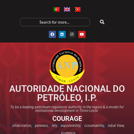
AUTORIDADE NACIONAL DO
PETRÓLEO, I.P.
To be a leading petroleum regulatory authority in the region & a model for
institutional development in Timor-Leste.
COURAGE
C
ollaboration,
O
penness,
U
nity,
R
esponsibility,
A
ccountability,
G
lobal View,
E
xcellence​