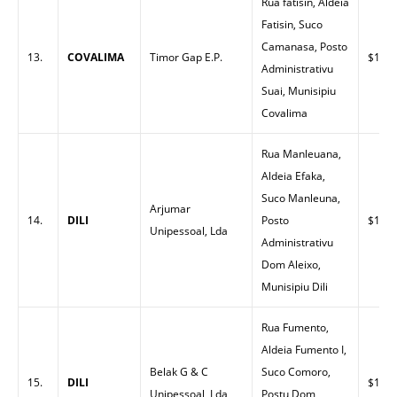
Rua fatisin, Aldeia
Fatisin, Suco
Camanasa, Posto
13.
COVALIMA
Timor Gap E.P.
$1.63
Administrativu
Suai, Munisipiu
Covalima
Rua Manleuana,
Aldeia Efaka,
Suco Manleuna,
Arjumar
14.
DILI
Posto
$1.49
Unipessoal, Lda
Administrativu
Dom Aleixo,
Munisipiu Dili
Rua Fumento,
Aldeia Fumento I,
Belak G & C
Suco Comoro,
15.
DILI
$1.53
Unipessoal, Lda
Postu Dom