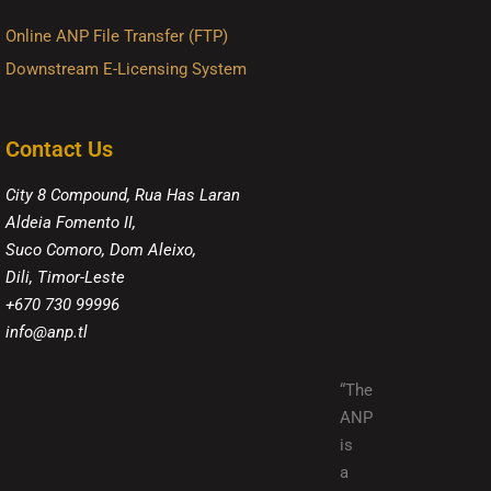
Online ANP File Transfer (FTP)
Downstream E-Licensing System
Contact Us
City 8 Compound, Rua Has Laran
Aldeia Fomento II,
Suco Comoro, Dom Aleixo,
Dili, Timor-Leste
+670 730 99996
info@anp.tl
“The
ANP
is
a