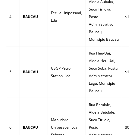
Aldeia Aubaka,
Suco Tiriloka,
Fecilia Unipessoal,
4.
BAUCAU
Posto
$1.62
Lda
Administrativo
Baucau,
Munisipiu Baucau
Rua Heu-Uai,
Aldeia Heu-Uai,
GSGP Petrol
Suco Soba, Postu
5.
BAUCAU
$1.52
Station, Lda
Administrativu
Laga, Munisipiu
Baucau
Rua Betulale,
Aldeia Betulale,
Manudare
Suco Tirilolo,
6.
BAUCAU
Unipessoal, Lda,
Postu
$0.00
Sukursal
Administrativu