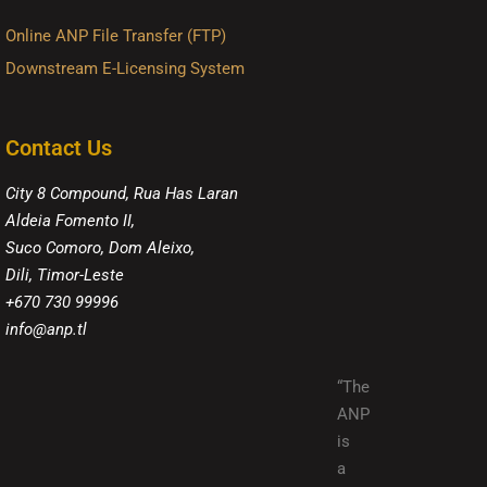
Online ANP File Transfer (FTP)
Downstream E-Licensing System
Contact Us
City 8 Compound, Rua Has Laran
Aldeia Fomento II,
Suco Comoro, Dom Aleixo,
Dili, Timor-Leste
+670 730 99996
info@anp.tl
“The
ANP
is
a