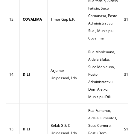
Rua fatisin, Aldeia
Fatisin, Suco
Camanasa, Posto
13.
COVALIMA
Timor Gap E.P.
$1.63
Administrativu
Suai, Munisipiu
Covalima
Rua Manleuana,
Aldeia Efaka,
Suco Manleuna,
Arjumar
14.
DILI
Posto
$1.40
Unipessoal, Lda
Administrativu
Dom Aleixo,
Munisipiu Dili
Rua Fumento,
Aldeia Fumento I,
Belak G & C
Suco Comoro,
15.
DILI
$1.48
Unipessoal, Lda
Postu Dom