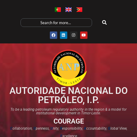
AUTORIDADE NACIONAL DO
PETRÓLEO, I.P.
To be a leading petroleum regulatory authority in the region & a model for
institutional development in Timor-Leste.
COURAGE
C
ollaboration,
O
penness,
U
nity,
R
esponsibility,
A
ccountability,
G
lobal View,
E
xcellence​