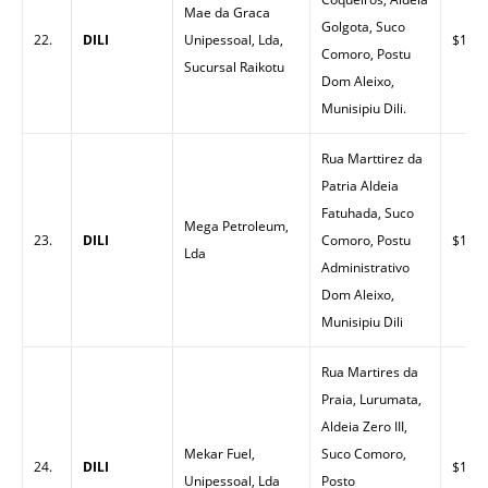
Mae da Graca
Golgota, Suco
22.
DILI
Unipessoal, Lda,
$1.53
Comoro, Postu
Sucursal Raikotu
Dom Aleixo,
Munisipiu Dili.
Rua Marttirez da
Patria Aldeia
Fatuhada, Suco
Mega Petroleum,
23.
DILI
Comoro, Postu
$1.43
Lda
Administrativo
Dom Aleixo,
Munisipiu Dili
Rua Martires da
Praia, Lurumata,
Aldeia Zero III,
Mekar Fuel,
Suco Comoro,
24.
DILI
$1.43
Unipessoal, Lda
Posto