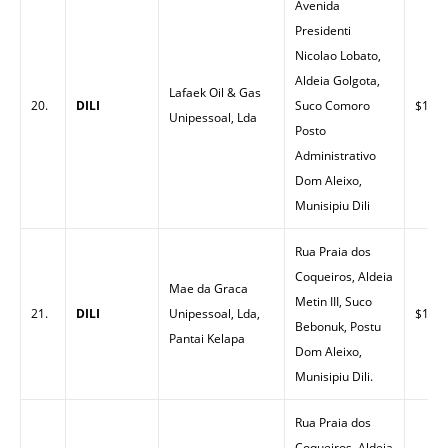
Avenida
Presidenti
Nicolao Lobato,
Aldeia Golgota,
Lafaek Oil & Gas
20.
DILI
Suco Comoro
$1.50
Unipessoal, Lda
Posto
Administrativo
Dom Aleixo,
Munisipiu Dili
Rua Praia dos
Coqueiros, Aldeia
Mae da Graca
Metin III, Suco
21.
DILI
Unipessoal, Lda,
$1.59
Bebonuk, Postu
Pantai Kelapa
Dom Aleixo,
Munisipiu Dili.
Rua Praia dos
Coqueiros, Aldeia