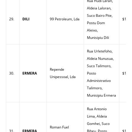
Rua Hudi Laran,
Aldeia Laloran,
Suco Bairo Pite,
29.
DILI
99 Petroleum, Lda
$1.43
Postu Dom
Aleixo,
Munisipiu Dili
Rua Urletefoho,
Aldeia Nunusua,
Suco Talimoro,
Repende
30.
ERMERA
Posto
$1.50
Unipessoal, Lda
Administrativo
Talimoro,
Munisipiu Ermera
Rua Antonio
Lima, Aldeia
Gomhei, Suco
Roman Fuel
31.
ERMERA
Riheu, Posto
$1.48