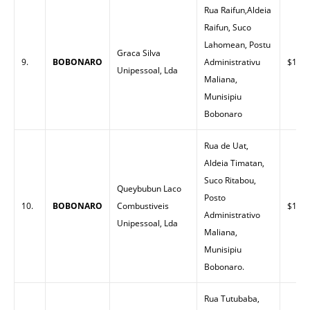
Rua Raifun,Aldeia
Raifun, Suco
Lahomean, Postu
Graca Silva
9.
BOBONARO
Administrativu
$1.48
Unipessoal, Lda
Maliana,
Munisipiu
Bobonaro
Rua de Uat,
Aldeia Timatan,
Suco Ritabou,
Queybubun Laco
Posto
10.
BOBONARO
Combustiveis
$1.58
Administrativo
Unipessoal, Lda
Maliana,
Munisipiu
Bobonaro.
Rua Tutubaba,