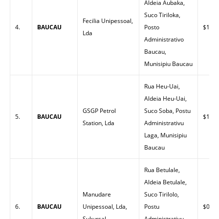
Aldeia Aubaka,
Suco Tiriloka,
Fecilia Unipessoal,
4.
BAUCAU
Posto
$1.62
Lda
Administrativo
Baucau,
Munisipiu Baucau
Rua Heu-Uai,
Aldeia Heu-Uai,
GSGP Petrol
Suco Soba, Postu
5.
BAUCAU
$1.50
Station, Lda
Administrativu
Laga, Munisipiu
Baucau
Rua Betulale,
Aldeia Betulale,
Manudare
Suco Tirilolo,
6.
BAUCAU
Unipessoal, Lda,
Postu
$0.00
Sukursal
Administrativu