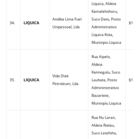
Liquica, Aldeia
Kamalehohoru,
Andika Lima Fuel
Suco Dato, Posto
34.
LIQUICA
$1.45
Unipessoal, Lda
Administrativo
Liquica Kota,
Munisipiu Liquica
Rua Aipelo,
Aldeia
Kaimegulu, Suco
Vida Diak
35.
LIQUICA
Lauhata, Posto
$1.45
Petroleum, Lda
Admininstrativo
Bazartete,
Munisipiu Liquica
Rua Nu Laran,
Aldeia Rialau,
Suco Letefoho,