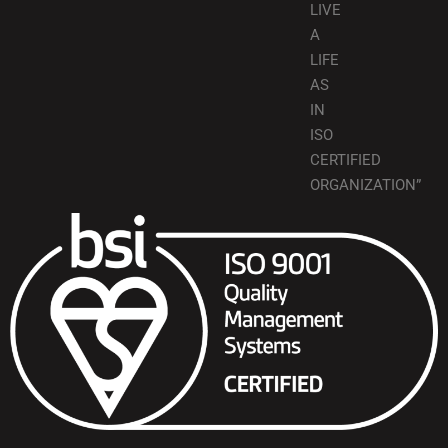
LIVE
A
LIFE
AS
IN
ISO
CERTIFIED
ORGANIZATION”