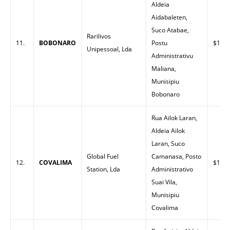
Aldeia
Aidabaleten,
Suco Atabae,
Rarilivos
11.
BOBONARO
Postu
$1.50
Unipessoal, Lda
Administrativu
Maliana,
Munisipiu
Bobonaro
Rua Ailok Laran,
Aldeia Ailok
Laran, Suco
Global Fuel
Camanasa, Posto
12.
COVALIMA
$1.60
Station, Lda
Administrativo
Suai Vila,
Munisipiu
Covalima