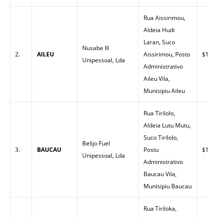
Rua Aissirimou,
Aldeia Hudi
Laran, Suco
Nusabe III
2.
AILEU
Aissirimou, Posto
$1.55
Unipessoal, Lda
Administrativo
Aileu Vila,
Munisipiu Aileu
Rua Tirilolo,
Aldeia Lutu Mutu,
Suco Tirilolo,
Belijo Fuel
3.
BAUCAU
Postu
$1.45
Unipessoal, Lda
Administrativo
Baucau Vila,
Munisipiu Baucau
Rua Tiriloka,