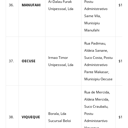
Ai-Dalau Furak
Postu
36.
MANUFAHI
$1.60
Unipessoal, Lda
Administrativo
Same Vila,
Munisipiu
Manufahi
Rua Padimau,
Aldeia Sanane,
Irmao Timor
Suco Costa, Postu
37.
OECUSE
$1.66
Unipessoal, Lda
Administrativo
Pante Makasar,
Munisipiu Oecuse
Rua de Mercida,
Aldeia Mercida,
Suco Craubalu,
Borala, Lda
Postu
38.
VIQUEQUE
$1.47
Sucursal Beloi
Administartivo
Viqueque,