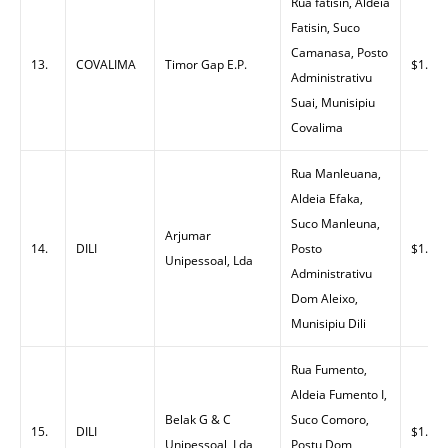
Rua fatisin, Aldeia
Fatisin, Suco
Camanasa, Posto
13.
COVALIMA
Timor Gap E.P.
$1.63
Administrativu
Suai, Munisipiu
Covalima
Rua Manleuana,
Aldeia Efaka,
Suco Manleuna,
Arjumar
14.
DILI
Posto
$1.37
Unipessoal, Lda
Administrativu
Dom Aleixo,
Munisipiu Dili
Rua Fumento,
Aldeia Fumento I,
Belak G & C
Suco Comoro,
15.
DILI
$1.43
Unipessoal, Lda
Postu Dom