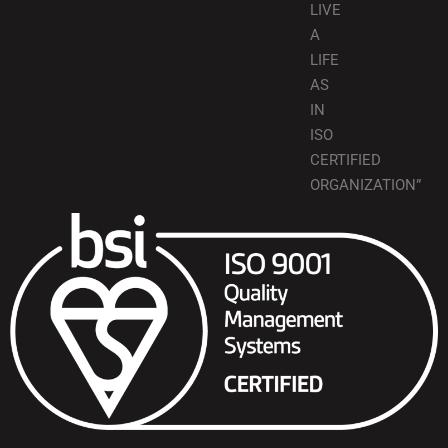
LIVE
A
LIFE
AS
IN
ISO
CERTIFIED
ORGANIZATION”