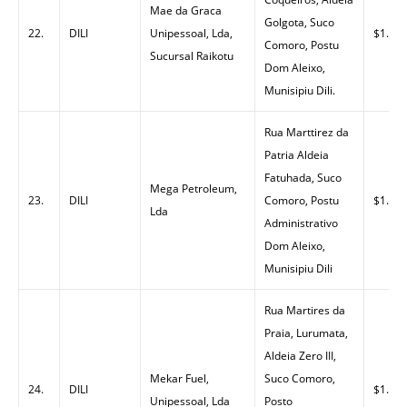
Mae da Graca
Golgota, Suco
22.
DILI
Unipessoal, Lda,
$1.40
Comoro, Postu
Sucursal Raikotu
Dom Aleixo,
Munisipiu Dili.
Rua Marttirez da
Patria Aldeia
Fatuhada, Suco
Mega Petroleum,
23.
DILI
Comoro, Postu
$1.42
Lda
Administrativo
Dom Aleixo,
Munisipiu Dili
Rua Martires da
Praia, Lurumata,
Aldeia Zero III,
Mekar Fuel,
Suco Comoro,
24.
DILI
$1.40
Unipessoal, Lda
Posto