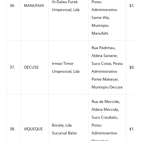
Ai-Dalau Furak
Postu
36.
MANUFAHI
$1.60
Unipessoal, Lda
Administrativo
Same Vila,
Munisipiu
Manufahi
Rua Padimau,
Aldeia Sanane,
Irmao Timor
Suco Costa, Postu
37.
OECUSE
$0.00
Unipessoal, Lda
Administrativo
Pante Makasar,
Munisipiu Oecuse
Rua de Mercida,
Aldeia Mercida,
Suco Craubalu,
Borala, Lda
Postu
38.
VIQUEQUE
$1.41
Sucursal Beloi
Administartivo
Viqueque,