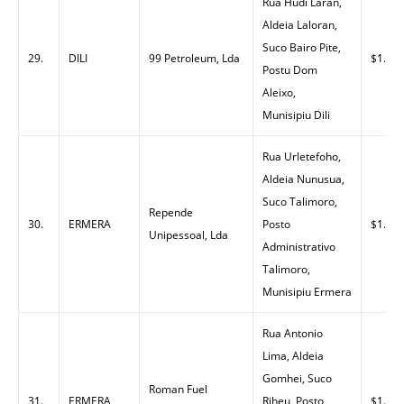
Rua Hudi Laran,
Aldeia Laloran,
Suco Bairo Pite,
29.
DILI
99 Petroleum, Lda
$1.38
Postu Dom
Aleixo,
Munisipiu Dili
Rua Urletefoho,
Aldeia Nunusua,
Suco Talimoro,
Repende
30.
ERMERA
Posto
$1.34
Unipessoal, Lda
Administrativo
Talimoro,
Munisipiu Ermera
Rua Antonio
Lima, Aldeia
Gomhei, Suco
Roman Fuel
31.
ERMERA
Riheu, Posto
$1.48