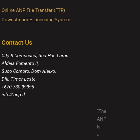
Online ANP File Transfer (FTP)
Downstream E-Licensing System
Contact Us
City 8 Compound, Rua Has Laran
Aldeia Fomento II,
Suco Comoro, Dom Aleixo,
Dili, Timor-Leste
+670 730 99996
info@anp.tl
“The
ANP
is
a