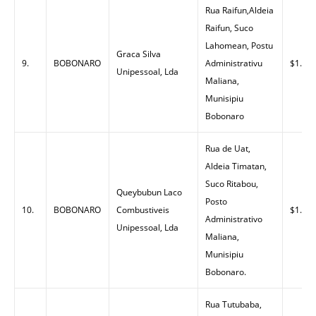
Rua Raifun,Aldeia
Raifun, Suco
Lahomean, Postu
Graca Silva
9.
BOBONARO
Administrativu
$1.44
Unipessoal, Lda
Maliana,
Munisipiu
Bobonaro
Rua de Uat,
Aldeia Timatan,
Suco Ritabou,
Queybubun Laco
Posto
10.
BOBONARO
Combustiveis
$1.58
Administrativo
Unipessoal, Lda
Maliana,
Munisipiu
Bobonaro.
Rua Tutubaba,