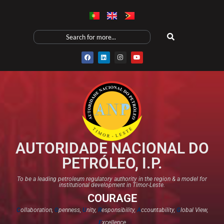
AUTORIDADE NACIONAL DO
PETRÓLEO, I.P.
To be a leading petroleum regulatory authority in the region & a model for
institutional development in Timor-Leste.
COURAGE
C
ollaboration,
O
penness,
U
nity,
R
esponsibility,
A
ccountability,
G
lobal View,
E
xcellence​