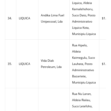
Liquica, Aldeia
Kamalehohoru,
Andika Lima Fuel
Suco Dato, Posto
34.
LIQUICA
$1.40
Unipessoal, Lda
Administrativo
Liquica Kota,
Munisipiu Liquica
Rua Aipelo,
Aldeia
Kaimegulu, Suco
Vida Diak
35.
LIQUICA
Lauhata, Posto
$1.40
Petroleum, Lda
Admininstrativo
Bazartete,
Munisipiu Liquica
Rua Nu Laran,
Aldeia Rialau,
Suco Letefoho,