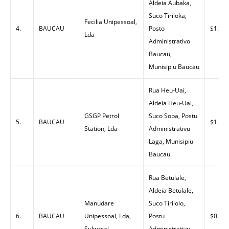
Aldeia Aubaka,
Suco Tiriloka,
Fecilia Unipessoal,
4.
BAUCAU
Posto
$1.45
Lda
Administrativo
Baucau,
Munisipiu Baucau
Rua Heu-Uai,
Aldeia Heu-Uai,
GSGP Petrol
Suco Soba, Postu
5.
BAUCAU
$1.45
Station, Lda
Administrativu
Laga, Munisipiu
Baucau
Rua Betulale,
Aldeia Betulale,
Manudare
Suco Tirilolo,
6.
BAUCAU
Unipessoal, Lda,
Postu
$0.00
Sukursal
Administrativu