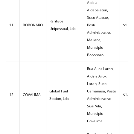
Aldeia
Aidabaleten,
Suco Atabae,
Rarilivos
11.
BOBONARO
Postu
$1.45
Unipessoal, Lda
Administrativu
Maliana,
Munisipiu
Bobonaro
Rua Ailok Laran,
Aldeia Ailok
Laran, Suco
Global Fuel
Camanasa, Posto
12.
COVALIMA
$1.45
Station, Lda
Administrativo
Suai Vila,
Munisipiu
Covalima