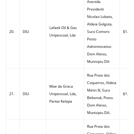
Avenida
Presidenti
Nicolao Lobato,
Aldeia Golgota,
Lafaek Oil & Gas
20.
DILI
Suco Comoro
$1.50
Unipessoal, Lda
Posto
Administrativo
Dom Aleixo,
Munisipiu Dili
Rua Praia dos
Coqueiros, Aldeia
Mae da Graca
Metin III, Suco
21.
DILI
Unipessoal, Lda,
$1.44
Bebonuk, Postu
Pantai Kelapa
Dom Aleixo,
Munisipiu Dili.
Rua Praia dos
Coqueiros, Aldeia