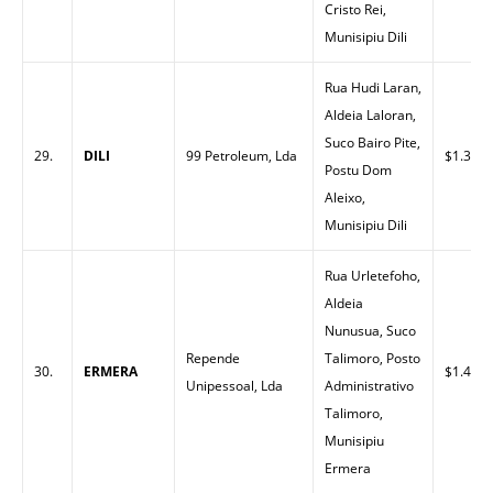
Cristo Rei,
Munisipiu Dili
Rua Hudi Laran,
Aldeia Laloran,
Suco Bairo Pite,
29.
DILI
99 Petroleum, Lda
$1.32
Postu Dom
Aleixo,
Munisipiu Dili
Rua Urletefoho,
Aldeia
Nunusua, Suco
Repende
Talimoro, Posto
30.
ERMERA
$1.45
Unipessoal, Lda
Administrativo
Talimoro,
Munisipiu
Ermera