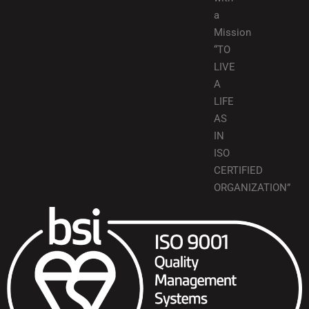
a
Mission
“TO
LIVE
A
LIFE
AS
IN
ISO
CERTIFIED
ORGANIZATION”