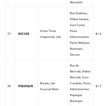
Manufahi
Rua Padimau,
Aldeia Sanane,
Suco Costa,
Irmao Timor
Postu
37.
OECUSE
$1.43
Unipessoal, Lda
Administrativo
Pante Makasar,
Munisipiu
Oecuse
Rua de
Mercida, Aldeia
Mercida, Suco
Borala, Lda
Craubalu, Postu
38.
VIQUEQUE
$1.36
Sucursal Beloi
Administartivo
Viqueque,
Munisipiu