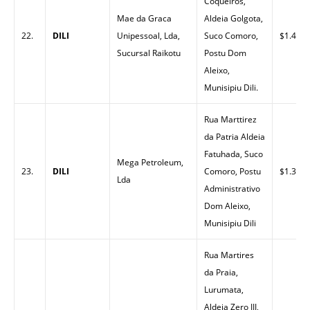
Coqueiros,
Mae da Graca
Aldeia Golgota,
22.
DILI
Unipessoal, Lda,
Suco Comoro,
$1.40
Sucursal Raikotu
Postu Dom
Aleixo,
Munisipiu Dili.
Rua Marttirez
da Patria Aldeia
Fatuhada, Suco
Mega Petroleum,
23.
DILI
Comoro, Postu
$1.32
Lda
Administrativo
Dom Aleixo,
Munisipiu Dili
Rua Martires
da Praia,
Lurumata,
Aldeia Zero III,