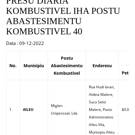
PRESU DIARIA
KOMBUSTIVEL IHA POSTU
ABASTESIMENTU
KOMBUSTIVEL 40
Data : 09-12-2022
Postu
P
No.
Munisipiu
Abastesimentu
Enderesu
Petrol
Kombustivel
Rua Hudi laran,
Aldeia Malere,
Suco Seloi
Miglen
1.
AILEU
Malere, Posto
$0.00
Unipessoal, Lda
Administrativo
Aileu Vila,
Munisipiu Aileu