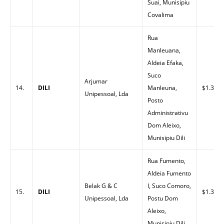
Suai, Munisipiu
Covalima
Rua
Manleuana,
Aldeia Efaka,
Suco
Arjumar
14.
DILI
Manleuna,
$1.32
Unipessoal, Lda
Posto
Administrativu
Dom Aleixo,
Munisipiu Dili
Rua Fumento,
Aldeia Fumento
Belak G & C
I, Suco Comoro,
15.
DILI
$1.33
Unipessoal, Lda
Postu Dom
Aleixo,
Munisipiu Dili.