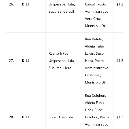
26.
DILI
Unipessoal, Lda,
Caicoli, Posto
$1.26
Sucursal Caicoli
Administrativo
Vera Cruz,
Munisipiu Dili
Rua Balide,
Aldeia Taho
Realistik Fuel
Laran, Suco
27.
DILI
Unipessoal, Lda,
Hera, Posto
$1.26
Sucursal Hera
Administrativo
Cristo Rei,
Munisipiu Dili
Rua Culuhun,
Aldeia Funu
Hotu, Suco
28.
DILI
Super Fuel, Lda
Culuhun, Postu
$1.32
Administrativo