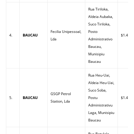
Rua Tiriloka,
Aldeia Aubaka,
Suco Tiriloka,
Fecilia Unipessoal,
Posto
4.
BAUCAU
$1.45
Lda
Administrativo
Baucau,
Munisipiu
Baucau
Rua Heu-Uai,
Aldeia Heu-Uai,
Suco Soba,
GSGP Petrol
5.
BAUCAU
Postu
$1.43
Station, Lda
Administrativu
Laga, Munisipiu
Baucau
Rua Betulale,