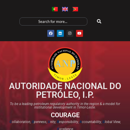
AUTORIDADE NACIONAL DO
PETRÓLEO, I.P.
To be a leading petroleum regulatory authority in the region & a model for
institutional development in Timor-Leste.
COURAGE
C
ollaboration,
O
penness,
U
nity,
R
esponsibility,
A
ccountability,
G
lobal View,
E
xcellence​