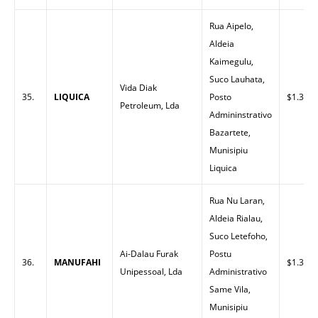
Rua Aipelo,
Aldeia
Kaimegulu,
Suco Lauhata,
Vida Diak
35.
LIQUICA
Posto
$1.30
Petroleum, Lda
Admininstrativo
Bazartete,
Munisipiu
Liquica
Rua Nu Laran,
Aldeia Rialau,
Suco Letefoho,
Ai-Dalau Furak
Postu
36.
MANUFAHI
$1.32
Unipessoal, Lda
Administrativo
Same Vila,
Munisipiu