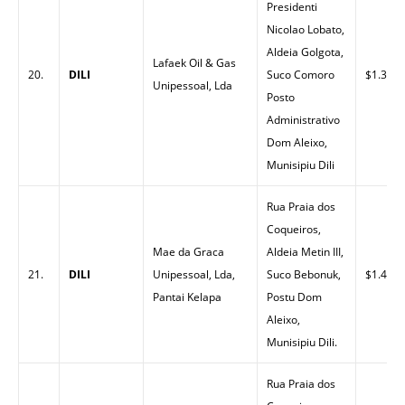
Presidenti
Nicolao Lobato,
Aldeia Golgota,
Lafaek Oil & Gas
20.
DILI
Suco Comoro
$1.35
Unipessoal, Lda
Posto
Administrativo
Dom Aleixo,
Munisipiu Dili
Rua Praia dos
Coqueiros,
Mae da Graca
Aldeia Metin III,
21.
DILI
Unipessoal, Lda,
Suco Bebonuk,
$1.44
Pantai Kelapa
Postu Dom
Aleixo,
Munisipiu Dili.
Rua Praia dos