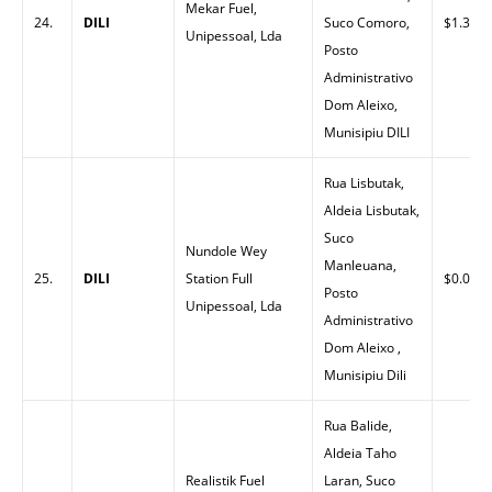
Mekar Fuel,
24.
DILI
Suco Comoro,
$1.30
Unipessoal, Lda
Posto
Administrativo
Dom Aleixo,
Munisipiu DILI
Rua Lisbutak,
Aldeia Lisbutak,
Suco
Nundole Wey
Manleuana,
25.
DILI
Station Full
$0.00
Posto
Unipessoal, Lda
Administrativo
Dom Aleixo ,
Munisipiu Dili
Rua Balide,
Aldeia Taho
Realistik Fuel
Laran, Suco