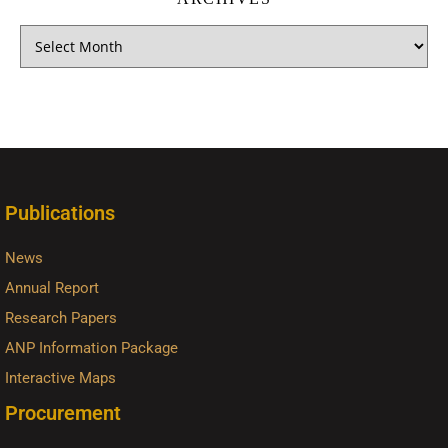
Publications
News
Annual Report
Research Papers
ANP Information Package
Interactive Maps
Procurement