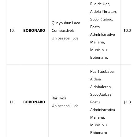
Rua de Uat,
Aldeia Timatan,
Suco Ritabou,
Queybubun Laco
Posto
10.
BOBONARO
Combustiveis
$0.00
Administrativo
Unipessoal, Lda
Maliana,
Munisipiu
Bobonaro.
Rua Tutubaba,
Aldeia
Aidabaleten,
Suco Atabae,
Rarilivos
11.
BOBONARO
Postu
$1.38
Unipessoal, Lda
Administrativu
Maliana,
Munisipiu
Bobonaro