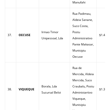
Manufahi
Rua Padimau,
Aldeia Sanane,
Suco Costa,
Irmao Timor
Postu
37.
OECUSE
$1.40
Unipessoal, Lda
Administrativo
Pante Makasar,
Munisipiu
Oecuse
Rua de
Mercida, Aldeia
Mercida, Suco
Borala, Lda
Craubalu, Postu
38.
VIQUEQUE
$1.34
Sucursal Beloi
Administartivo
Viqueque,
Munisipiu