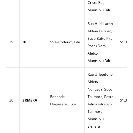
Cristo Rei,
Munisipiu Dili
Rua Hudi Laran,
Aldeia Laloran,
Suco Bairo Pite,
29.
DILI
99 Petroleum, Lda
$1.32
Postu Dom
Aleixo,
Munisipiu Dili
Rua Urletefoho,
Aldeia
Nunusua, Suco
Repende
Talimoro, Posto
30.
ERMERA
$1.38
Unipessoal, Lda
Administrativo
Talimoro,
Munisipiu
Ermera