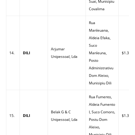
Suai, Munisipiu
Covalima
Rua
Manleuana,
Aldeia Efaka,
Suco
Arjumar
14.
DILI
Manleuna,
$1.32
Unipessoal, Lda
Posto
Administrativu
Dom Aleixo,
Munisipiu Dili
Rua Fumento,
Aldeia Fumento
Belak G & C
I, Suco Comoro,
15.
DILI
$1.33
Unipessoal, Lda
Postu Dom
Aleixo,
Munisipiu Dili.