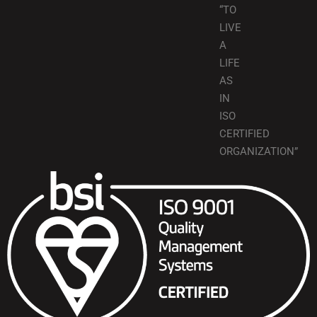
“TO
LIVE
A
LIFE
AS
IN
ISO
CERTIFIED
ORGANIZATION”