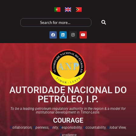
AUTORIDADE NACIONAL DO
PETRÓLEO, I.P.
To be a leading petroleum regulatory authority in the region & a model for
institutional development in Timor-Leste.
COURAGE
C
ollaboration,
O
penness,
U
nity,
R
esponsibility,
A
ccountability,
G
lobal View,
E
xcellence​