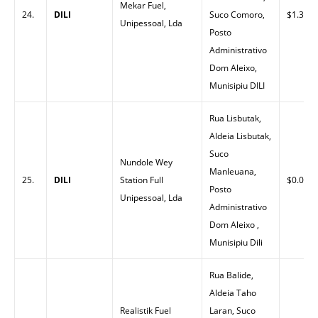
Mekar Fuel,
24.
DILI
Suco Comoro,
$1.30
Unipessoal, Lda
Posto
Administrativo
Dom Aleixo,
Munisipiu DILI
Rua Lisbutak,
Aldeia Lisbutak,
Suco
Nundole Wey
Manleuana,
25.
DILI
Station Full
$0.00
Posto
Unipessoal, Lda
Administrativo
Dom Aleixo ,
Munisipiu Dili
Rua Balide,
Aldeia Taho
Realistik Fuel
Laran, Suco