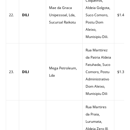
Coqueiros,
Mae da Graca
Aldeia Golgota,
22.
DILI
Unipessoal, Lda,
Suco Comoro,
$1.40
Sucursal Raikotu
Postu Dom
Aleixo,
Munisipiu Dili.
Rua Marttirez
da Patria Aldeia
Fatuhada, Suco
Mega Petroleum,
23.
DILI
Comoro, Postu
$1.32
Lda
Administrativo
Dom Aleixo,
Munisipiu Dili
Rua Martires
da Praia,
Lurumata,
Aldeia Zero III,