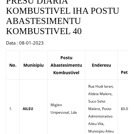
PRESU DIARIA
KOMBUSTIVEL IHA POSTU
ABASTESIMENTU
KOMBUSTIVEL 40
Data : 08-01-2023
Postu
P
No.
Munisipiu
Abastesimentu
Enderesu
Petrol
Kombustivel
Rua Hudi laran,
Aldeia Malere,
Suco Seloi
Miglen
1.
AILEU
Malere, Posto
$0.00
Unipessoal, Lda
Administrativo
Aileu Vila,
Munisipiu Aileu