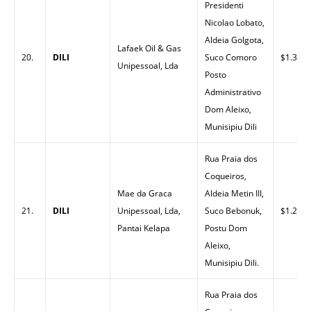
Presidenti
Nicolao Lobato,
Aldeia Golgota,
Lafaek Oil & Gas
20.
DILI
Suco Comoro
$1.35
Unipessoal, Lda
Posto
Administrativo
Dom Aleixo,
Munisipiu Dili
Rua Praia dos
Coqueiros,
Mae da Graca
Aldeia Metin III,
21.
DILI
Unipessoal, Lda,
Suco Bebonuk,
$1.29
Pantai Kelapa
Postu Dom
Aleixo,
Munisipiu Dili.
Rua Praia dos