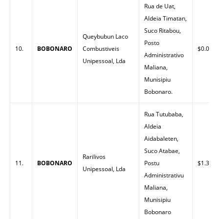
Rua de Uat,
Aldeia Timatan,
Suco Ritabou,
Queybubun Laco
Posto
10.
BOBONARO
Combustiveis
$0.00
Administrativo
Unipessoal, Lda
Maliana,
Munisipiu
Bobonaro.
Rua Tutubaba,
Aldeia
Aidabaleten,
Suco Atabae,
Rarilivos
11.
BOBONARO
Postu
$1.31
Unipessoal, Lda
Administrativu
Maliana,
Munisipiu
Bobonaro