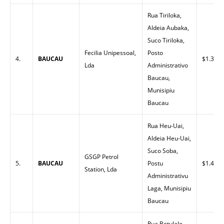
Rua Tiriloka,
Aldeia Aubaka,
Suco Tiriloka,
Fecilia Unipessoal,
Posto
4.
BAUCAU
$1.35
Lda
Administrativo
Baucau,
Munisipiu
Baucau
Rua Heu-Uai,
Aldeia Heu-Uai,
Suco Soba,
GSGP Petrol
5.
BAUCAU
Postu
$1.43
Station, Lda
Administrativu
Laga, Munisipiu
Baucau
Rua Betulale,