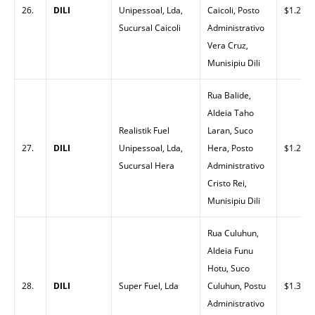
26.
DILI
Unipessoal, Lda,
Caicoli, Posto
$1.26
Sucursal Caicoli
Administrativo
Vera Cruz,
Munisipiu Dili
Rua Balide,
Aldeia Taho
Realistik Fuel
Laran, Suco
27.
DILI
Unipessoal, Lda,
Hera, Posto
$1.26
Sucursal Hera
Administrativo
Cristo Rei,
Munisipiu Dili
Rua Culuhun,
Aldeia Funu
Hotu, Suco
28.
DILI
Super Fuel, Lda
Culuhun, Postu
$1.32
Administrativo