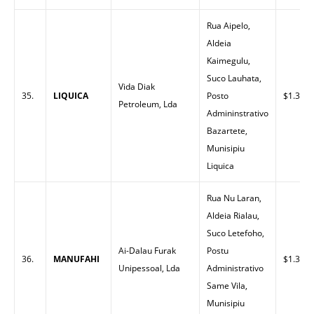
Rua Aipelo,
Aldeia
Kaimegulu,
Suco Lauhata,
Vida Diak
35.
LIQUICA
Posto
$1.30
Petroleum, Lda
Admininstrativo
Bazartete,
Munisipiu
Liquica
Rua Nu Laran,
Aldeia Rialau,
Suco Letefoho,
Ai-Dalau Furak
Postu
36.
MANUFAHI
$1.32
Unipessoal, Lda
Administrativo
Same Vila,
Munisipiu