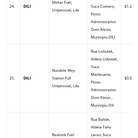
Mekar Fuel,
24.
DILI
Suco Comoro,
$1.26
Unipessoal, Lda
Posto
Administrativo
Dom Aleixo,
Munisipiu DILI
Rua Lisbutak,
Aldeia Lisbutak,
Suco
Nundole Wey
Manleuana,
25.
DILI
Station Full
$0.00
Posto
Unipessoal, Lda
Administrativo
Dom Aleixo ,
Munisipiu Dili
Rua Balide,
Aldeia Taho
Realistik Fuel
Laran, Suco