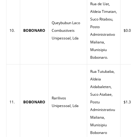
Rua de Uat,
Aldeia Timatan,
Suco Ritabou,
Queybubun Laco
Posto
10.
BOBONARO
Combustiveis
$0.00
Administrativo
Unipessoal, Lda
Maliana,
Munisipiu
Bobonaro.
Rua Tutubaba,
Aldeia
Aidabaleten,
Suco Atabae,
Rarilivos
11.
BOBONARO
Postu
$1.32
Unipessoal, Lda
Administrativu
Maliana,
Munisipiu
Bobonaro