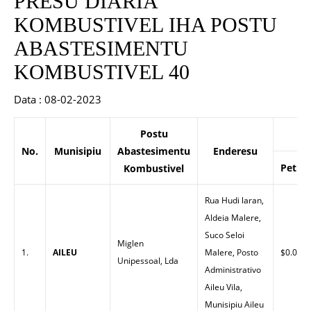
PRESU DIARIA
KOMBUSTIVEL IHA POSTU
ABASTESIMENTU
KOMBUSTIVEL 40
Data : 08-02-2023
Postu
P
No.
Munisipiu
Abastesimentu
Enderesu
Petrol
Kombustivel
Rua Hudi laran,
Aldeia Malere,
Suco Seloi
Miglen
1.
AILEU
Malere, Posto
$0.00
Unipessoal, Lda
Administrativo
Aileu Vila,
Munisipiu Aileu