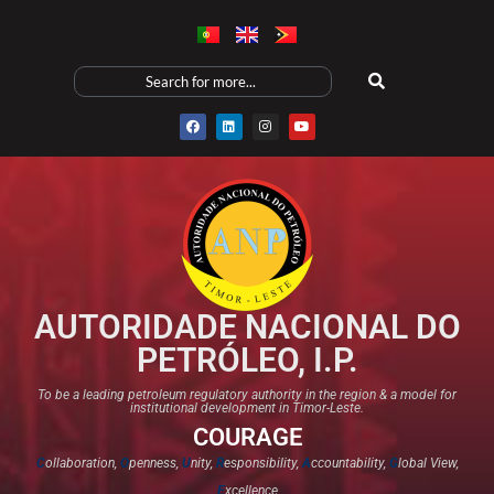
AUTORIDADE NACIONAL DO
PETRÓLEO, I.P.
To be a leading petroleum regulatory authority in the region & a model for
institutional development in Timor-Leste.
COURAGE
C
ollaboration,
O
penness,
U
nity,
R
esponsibility,
A
ccountability,
G
lobal View,
E
xcellence​