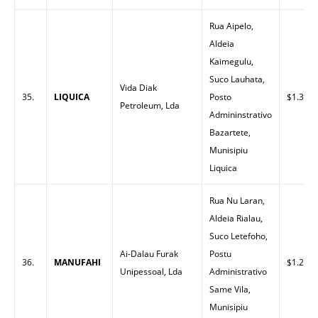
Rua Aipelo,
Aldeia
Kaimegulu,
Suco Lauhata,
Vida Diak
35.
LIQUICA
Posto
$1.30
Petroleum, Lda
Admininstrativo
Bazartete,
Munisipiu
Liquica
Rua Nu Laran,
Aldeia Rialau,
Suco Letefoho,
Ai-Dalau Furak
Postu
36.
MANUFAHI
$1.25
Unipessoal, Lda
Administrativo
Same Vila,
Munisipiu