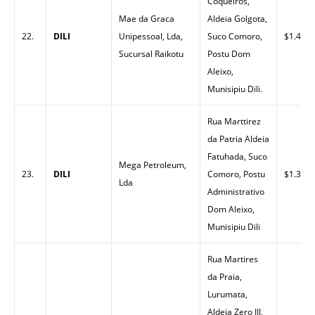
Coqueiros,
Mae da Graca
Aldeia Golgota,
22.
DILI
Unipessoal, Lda,
Suco Comoro,
$1.40
Sucursal Raikotu
Postu Dom
Aleixo,
Munisipiu Dili.
Rua Marttirez
da Patria Aldeia
Fatuhada, Suco
Mega Petroleum,
23.
DILI
Comoro, Postu
$1.33
Lda
Administrativo
Dom Aleixo,
Munisipiu Dili
Rua Martires
da Praia,
Lurumata,
Aldeia Zero III,