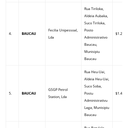
Rua Tiriloka,
Aldeia Aubaka,
Suco Tiriloka,
Fecilia Unipessoal,
Posto
4.
BAUCAU
$1.22
Lda
Administrativo
Baucau,
Munisipiu
Baucau
Rua Heu-Uai,
Aldeia Heu-Uai,
Suco Soba,
GSGP Petrol
5.
BAUCAU
Postu
$1.43
Station, Lda
Administrativu
Laga, Munisipiu
Baucau
Rua Betulale,