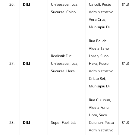
26.
DILI
Unipessoal, Lda,
Caicoli, Posto
$1.30
Sucursal Caicoli
Administrativo
Vera Cruz,
Munisipiu Dili
Rua Balide,
Aldeia Taho
Realistik Fuel
Laran, Suco
27.
DILI
Unipessoal, Lda,
Hera, Posto
$1.30
Sucursal Hera
Administrativo
Cristo Rei,
Munisipiu Dili
Rua Culuhun,
Aldeia Funu
Hotu, Suco
28.
DILI
Super Fuel, Lda
Culuhun, Postu
$1.33
Administrativo