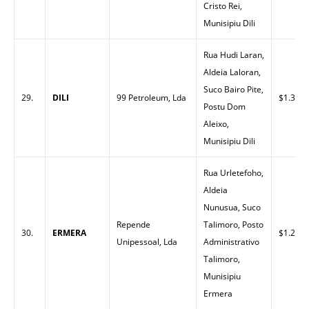
Cristo Rei,
Munisipiu Dili
Rua Hudi Laran,
Aldeia Laloran,
Suco Bairo Pite,
29.
DILI
99 Petroleum, Lda
$1.33
Postu Dom
Aleixo,
Munisipiu Dili
Rua Urletefoho,
Aldeia
Nunusua, Suco
Repende
Talimoro, Posto
30.
ERMERA
$1.27
Unipessoal, Lda
Administrativo
Talimoro,
Munisipiu
Ermera