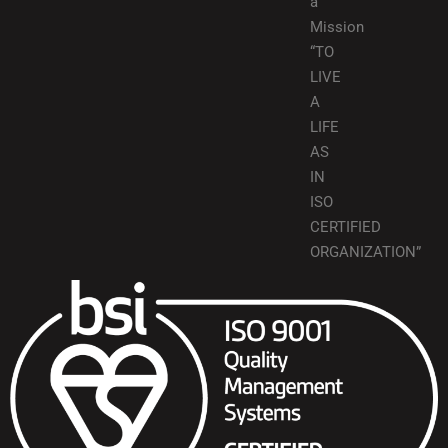
a
Mission
“TO
LIVE
A
LIFE
AS
IN
ISO
CERTIFIED
ORGANIZATION”