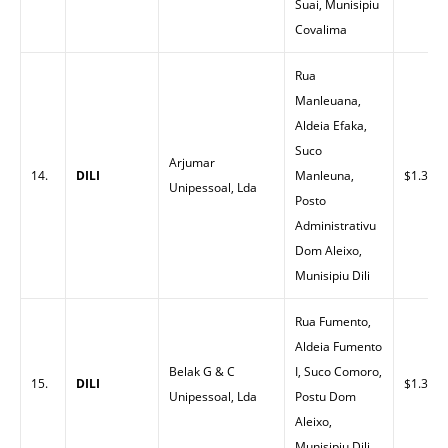
Suai, Munisipiu
Covalima
Rua
Manleuana,
Aldeia Efaka,
Suco
Arjumar
14.
DILI
Manleuna,
$1.30
Unipessoal, Lda
Posto
Administrativu
Dom Aleixo,
Munisipiu Dili
Rua Fumento,
Aldeia Fumento
Belak G & C
I, Suco Comoro,
15.
DILI
$1.33
Unipessoal, Lda
Postu Dom
Aleixo,
Munisipiu Dili.