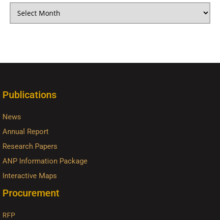
Publications
News
Annual Report
Research Papers
ANP Information Package
Interactive Maps
Procurement
RFP