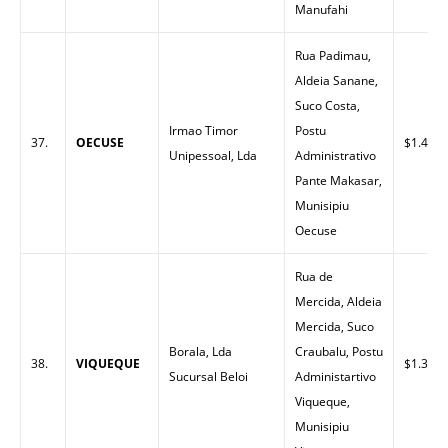
Manufahi
Rua Padimau,
Aldeia Sanane,
Suco Costa,
Irmao Timor
Postu
37.
OECUSE
$1.40
Unipessoal, Lda
Administrativo
Pante Makasar,
Munisipiu
Oecuse
Rua de
Mercida, Aldeia
Mercida, Suco
Borala, Lda
Craubalu, Postu
38.
VIQUEQUE
$1.32
Sucursal Beloi
Administartivo
Viqueque,
Munisipiu