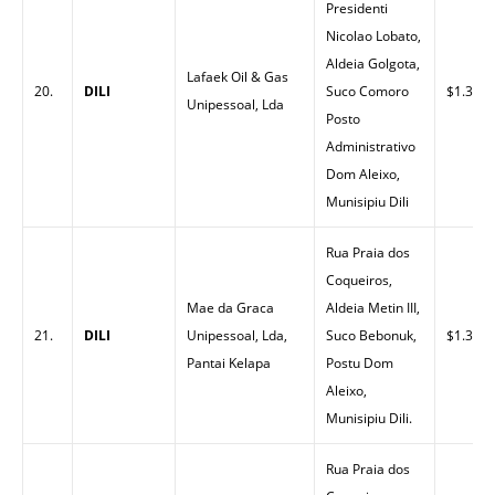
Presidenti
Nicolao Lobato,
Aldeia Golgota,
Lafaek Oil & Gas
20.
DILI
Suco Comoro
$1.35
Unipessoal, Lda
Posto
Administrativo
Dom Aleixo,
Munisipiu Dili
Rua Praia dos
Coqueiros,
Mae da Graca
Aldeia Metin III,
21.
DILI
Unipessoal, Lda,
Suco Bebonuk,
$1.30
Pantai Kelapa
Postu Dom
Aleixo,
Munisipiu Dili.
Rua Praia dos