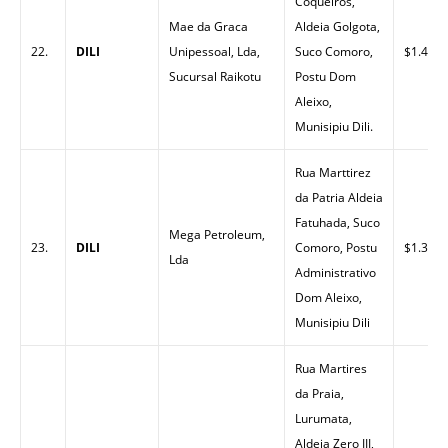
Coqueiros,
Mae da Graca
Aldeia Golgota,
22.
DILI
Unipessoal, Lda,
Suco Comoro,
$1.40
Sucursal Raikotu
Postu Dom
Aleixo,
Munisipiu Dili.
Rua Marttirez
da Patria Aldeia
Fatuhada, Suco
Mega Petroleum,
23.
DILI
Comoro, Postu
$1.33
Lda
Administrativo
Dom Aleixo,
Munisipiu Dili
Rua Martires
da Praia,
Lurumata,
Aldeia Zero III,