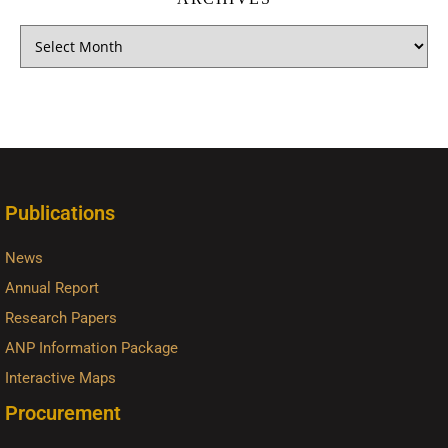
Publications
News
Annual Report
Research Papers
ANP Information Package
Interactive Maps
Procurement