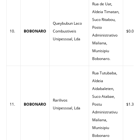
Rua de Uat,
Aldeia Timatan,
Suco Ritabou,
Queybubun Laco
Posto
10.
BOBONARO
Combustiveis
$0.00
Administrativo
Unipessoal, Lda
Maliana,
Munisipiu
Bobonaro.
Rua Tutubaba,
Aldeia
Aidabaleten,
Suco Atabae,
Rarilivos
11.
BOBONARO
Postu
$1.32
Unipessoal, Lda
Administrativu
Maliana,
Munisipiu
Bobonaro