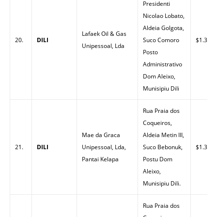
Presidenti
Nicolao Lobato,
Aldeia Golgota,
Lafaek Oil & Gas
20.
DILI
Suco Comoro
$1.35
Unipessoal, Lda
Posto
Administrativo
Dom Aleixo,
Munisipiu Dili
Rua Praia dos
Coqueiros,
Mae da Graca
Aldeia Metin III,
21.
DILI
Unipessoal, Lda,
Suco Bebonuk,
$1.30
Pantai Kelapa
Postu Dom
Aleixo,
Munisipiu Dili.
Rua Praia dos