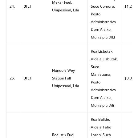
Mekar Fuel,
24.
DILI
Suco Comoro,
$1.26
Unipessoal, Lda
Posto
Administrativo
Dom Aleixo,
Munisipiu DILI
Rua Lisbutak,
Aldeia Lisbutak,
Suco
Nundole Wey
Manleuana,
25.
DILI
Station Full
$0.00
Posto
Unipessoal, Lda
Administrativo
Dom Aleixo ,
Munisipiu Dili
Rua Balide,
Aldeia Taho
Realistik Fuel
Laran, Suco