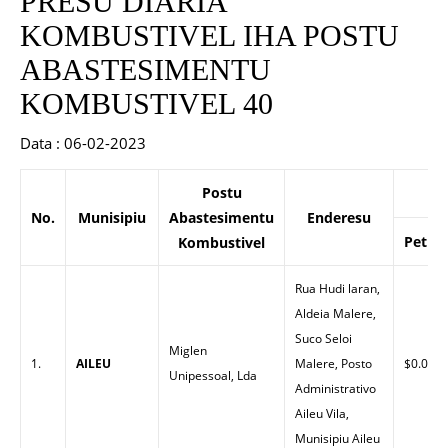
PRESU DIARIA
KOMBUSTIVEL IHA POSTU
ABASTESIMENTU
KOMBUSTIVEL 40
Data : 06-02-2023
Postu
P
No.
Munisipiu
Abastesimentu
Enderesu
Petrol
Kombustivel
Rua Hudi laran,
Aldeia Malere,
Suco Seloi
Miglen
1.
AILEU
Malere, Posto
$0.00
Unipessoal, Lda
Administrativo
Aileu Vila,
Munisipiu Aileu