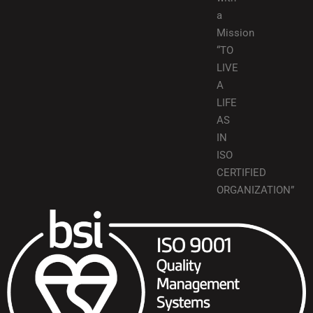
a
Mission
“TO
LIVE
A
LIFE
AS
IN
ISO
CERTIFIED
ORGANIZATION”