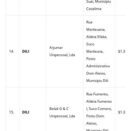
Suai, Munisipiu
Covalima
Rua
Manleuana,
Aldeia Efaka,
Suco
Arjumar
14.
DILI
Manleuna,
$1.30
Unipessoal, Lda
Posto
Administrativu
Dom Aleixo,
Munisipiu Dili
Rua Fumento,
Aldeia Fumento
Belak G & C
I, Suco Comoro,
15.
DILI
$1.33
Unipessoal, Lda
Postu Dom
Aleixo,
Munisipiu Dili.