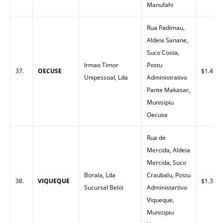
Manufahi
Rua Padimau,
Aldeia Sanane,
Suco Costa,
Irmao Timor
Postu
37.
OECUSE
$1.40
Unipessoal, Lda
Administrativo
Pante Makasar,
Munisipiu
Oecuse
Rua de
Mercida, Aldeia
Mercida, Suco
Borala, Lda
Craubalu, Postu
38.
VIQUEQUE
$1.32
Sucursal Beloi
Administartivo
Viqueque,
Munisipiu