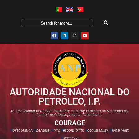
AUTORIDADE NACIONAL DO
PETRÓLEO, I.P.
To be a leading petroleum regulatory authority in the region & a model for
institutional development in Timor-Leste.
COURAGE
C
ollaboration,
O
penness,
U
nity,
R
esponsibility,
A
ccountability,
G
lobal View,
E
xcellence​