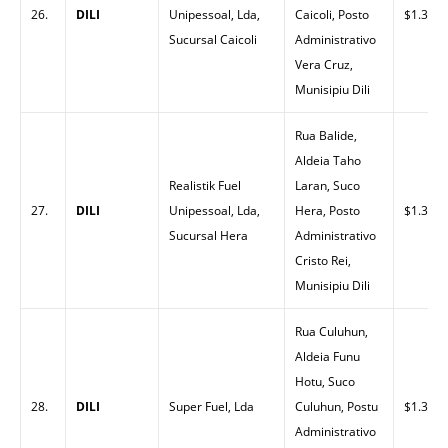
26.
DILI
Unipessoal, Lda,
Caicoli, Posto
$1.30
Sucursal Caicoli
Administrativo
Vera Cruz,
Munisipiu Dili
Rua Balide,
Aldeia Taho
Realistik Fuel
Laran, Suco
27.
DILI
Unipessoal, Lda,
Hera, Posto
$1.30
Sucursal Hera
Administrativo
Cristo Rei,
Munisipiu Dili
Rua Culuhun,
Aldeia Funu
Hotu, Suco
28.
DILI
Super Fuel, Lda
Culuhun, Postu
$1.33
Administrativo