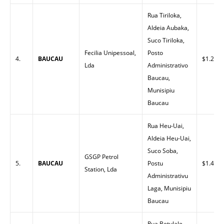
Rua Tiriloka,
Aldeia Aubaka,
Suco Tiriloka,
Fecilia Unipessoal,
Posto
4.
BAUCAU
$1.22
Lda
Administrativo
Baucau,
Munisipiu
Baucau
Rua Heu-Uai,
Aldeia Heu-Uai,
Suco Soba,
GSGP Petrol
5.
BAUCAU
Postu
$1.43
Station, Lda
Administrativu
Laga, Munisipiu
Baucau
Rua Betulale,