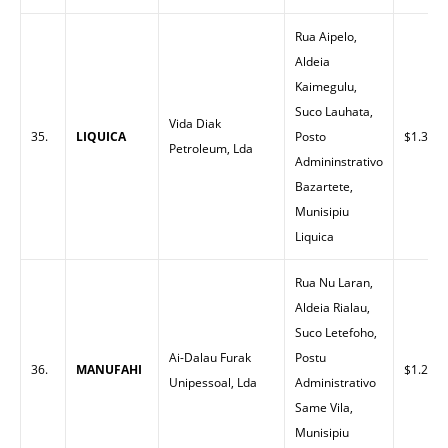
Rua Aipelo,
Aldeia
Kaimegulu,
Suco Lauhata,
Vida Diak
35.
LIQUICA
Posto
$1.30
Petroleum, Lda
Admininstrativo
Bazartete,
Munisipiu
Liquica
Rua Nu Laran,
Aldeia Rialau,
Suco Letefoho,
Ai-Dalau Furak
Postu
36.
MANUFAHI
$1.25
Unipessoal, Lda
Administrativo
Same Vila,
Munisipiu