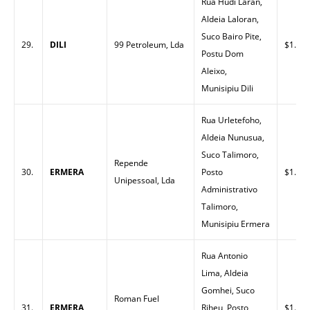
Rua Hudi Laran,
Aldeia Laloran,
Suco Bairo Pite,
29.
DILI
99 Petroleum, Lda
$1.53
Postu Dom
Aleixo,
Munisipiu Dili
Rua Urletefoho,
Aldeia Nunusua,
Suco Talimoro,
Repende
30.
ERMERA
Posto
$1.55
Unipessoal, Lda
Administrativo
Talimoro,
Munisipiu Ermera
Rua Antonio
Lima, Aldeia
Gomhei, Suco
Roman Fuel
31.
ERMERA
Riheu, Posto
$1.60