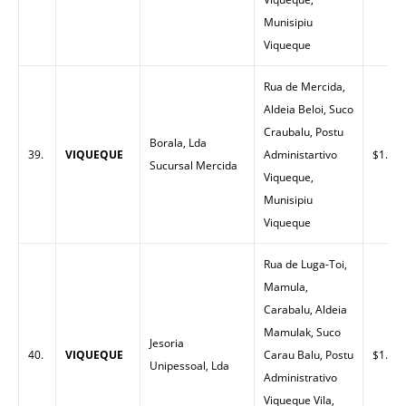
Munisipiu
Viqueque
Rua de Mercida,
Aldeia Beloi, Suco
Craubalu, Postu
Borala, Lda
39.
VIQUEQUE
Administartivo
$1.52
Sucursal Mercida
Viqueque,
Munisipiu
Viqueque
Rua de Luga-Toi,
Mamula,
Carabalu, Aldeia
Mamulak, Suco
Jesoria
40.
VIQUEQUE
Carau Balu, Postu
$1.54
Unipessoal, Lda
Administrativo
Viqueque Vila,