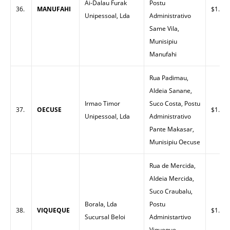
Ai-Dalau Furak
Postu
36.
MANUFAHI
$1.60
Unipessoal, Lda
Administrativo
Same Vila,
Munisipiu
Manufahi
Rua Padimau,
Aldeia Sanane,
Irmao Timor
Suco Costa, Postu
37.
OECUSE
$1.66
Unipessoal, Lda
Administrativo
Pante Makasar,
Munisipiu Oecuse
Rua de Mercida,
Aldeia Mercida,
Suco Craubalu,
Borala, Lda
Postu
38.
VIQUEQUE
$1.52
Sucursal Beloi
Administartivo
Viqueque,