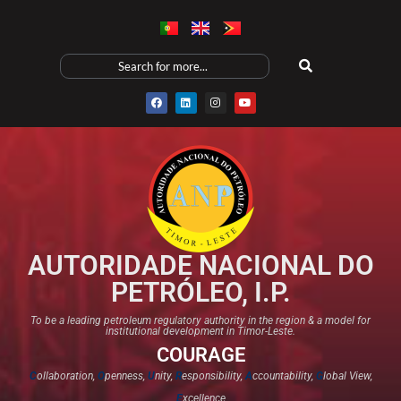
AUTORIDADE NACIONAL DO
PETRÓLEO, I.P.
To be a leading petroleum regulatory authority in the region & a model for
institutional development in Timor-Leste.
COURAGE
C
ollaboration,
O
penness,
U
nity,
R
esponsibility,
A
ccountability,
G
lobal View,
E
xcellence​