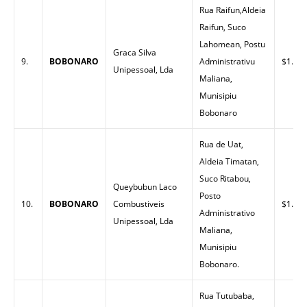
Rua Raifun,Aldeia
Raifun, Suco
Lahomean, Postu
Graca Silva
9.
BOBONARO
Administrativu
$1.54
Unipessoal, Lda
Maliana,
Munisipiu
Bobonaro
Rua de Uat,
Aldeia Timatan,
Suco Ritabou,
Queybubun Laco
Posto
10.
BOBONARO
Combustiveis
$1.54
Administrativo
Unipessoal, Lda
Maliana,
Munisipiu
Bobonaro.
Rua Tutubaba,