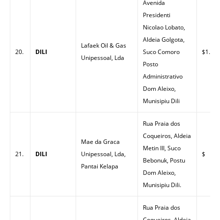
Avenida
Presidenti
Nicolao Lobato,
Aldeia Golgota,
Lafaek Oil & Gas
20.
DILI
Suco Comoro
$1.57
Unipessoal, Lda
Posto
Administrativo
Dom Aleixo,
Munisipiu Dili
Rua Praia dos
Coqueiros, Aldeia
Mae da Graca
Metin III, Suco
21.
DILI
Unipessoal, Lda,
$
Bebonuk, Postu
Pantai Kelapa
Dom Aleixo,
Munisipiu Dili.
Rua Praia dos
Coqueiros, Aldeia