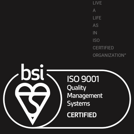
LIVE
A
LIFE
AS
IN
ISO
CERTIFIED
ORGANIZATION”