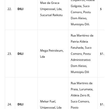
Mae da Graca
Golgota, Suco
22.
DILI
Unipessoal, Lda,
$
Comoro, Postu
Sucursal Raikotu
Dom Aleixo,
Munisipiu Dili.
Rua Marttirez da
Patria Aldeia
Fatuhada, Suco
Mega Petroleum,
23.
DILI
Comoro, Postu
$1.53
Lda
Administrativo
Dom Aleixo,
Munisipiu Dili
Rua Martires da
Praia, Lurumata,
Aldeia Zero III,
Mekar Fuel,
Suco Comoro,
24.
DILI
$1.53
Unipessoal, Lda
Posto