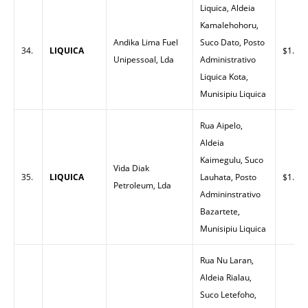
Liquica, Aldeia
Kamalehohoru,
Andika Lima Fuel
Suco Dato, Posto
34.
LIQUICA
$1.53
Unipessoal, Lda
Administrativo
Liquica Kota,
Munisipiu Liquica
Rua Aipelo,
Aldeia
Kaimegulu, Suco
Vida Diak
35.
LIQUICA
Lauhata, Posto
$1.53
Petroleum, Lda
Admininstrativo
Bazartete,
Munisipiu Liquica
Rua Nu Laran,
Aldeia Rialau,
Suco Letefoho,