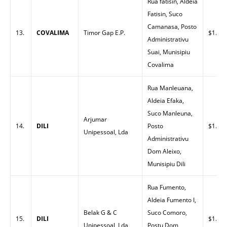
Rua fatisin, Aldeia
Fatisin, Suco
Camanasa, Posto
13.
COVALIMA
Timor Gap E.P.
$1.65
Administrativu
Suai, Munisipiu
Covalima
Rua Manleuana,
Aldeia Efaka,
Suco Manleuna,
Arjumar
14.
DILI
Posto
$1.56
Unipessoal, Lda
Administrativu
Dom Aleixo,
Munisipiu Dili
Rua Fumento,
Aldeia Fumento I,
Belak G & C
Suco Comoro,
15.
DILI
$1.57
Unipessoal, Lda
Postu Dom