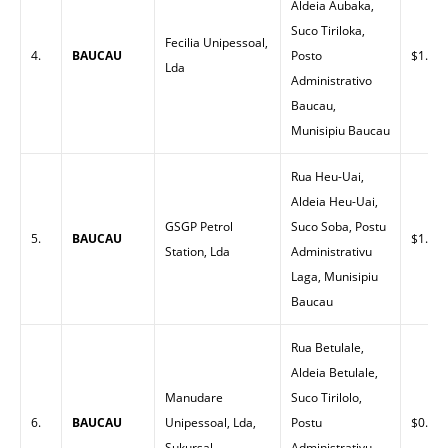
Aldeia Aubaka,
Suco Tiriloka,
Fecilia Unipessoal,
4.
BAUCAU
Posto
$1.60
Lda
Administrativo
Baucau,
Munisipiu Baucau
Rua Heu-Uai,
Aldeia Heu-Uai,
GSGP Petrol
Suco Soba, Postu
5.
BAUCAU
$1.56
Station, Lda
Administrativu
Laga, Munisipiu
Baucau
Rua Betulale,
Aldeia Betulale,
Manudare
Suco Tirilolo,
6.
BAUCAU
Unipessoal, Lda,
Postu
$0.00
Sukursal
Administrativu