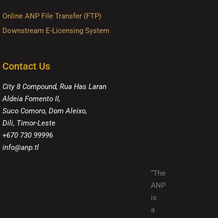
Online ANP File Transfer (FTP)
Downstream E-Licensing System
Contact Us
City 8 Compound, Rua Has Laran
Aldeia Fomento II,
Suco Comoro, Dom Aleixo,
Dili, Timor-Leste
+670 730 99996
info@anp.tl
“The
ANP
is
a