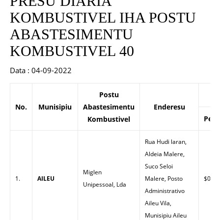
PRESU DIARIA
KOMBUSTIVEL IHA POSTU
ABASTESIMENTU
KOMBUSTIVEL 40
Data : 04-09-2022
Postu
No.
Munisipiu
Abastesimentu
Enderesu
Petr
Kombustivel
Rua Hudi laran,
Aldeia Malere,
Suco Seloi
Miglen
1.
AILEU
Malere, Posto
$0.00
Unipessoal, Lda
Administrativo
Aileu Vila,
Munisipiu Aileu