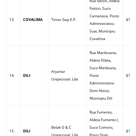
Rua fatisin, Aldeia
Fatisin, Suco
Camanasa, Posto
13.
COVALIMA
Timor Gap E.P.
$1.63
Administrativu
Suai, Munisipiu
Covalima
Rua Manleuana,
Aldeia Efaka,
Suco Manleuna,
Arjumar
14.
DILI
Posto
$1.49
Unipessoal, Lda
Administrativu
Dom Aleixo,
Munisipiu Dili
Rua Fumento,
Aldeia Fumento I,
Belak G & C
Suco Comoro,
15.
DILI
$1.53
Unipessoal, Lda
Postu Dom