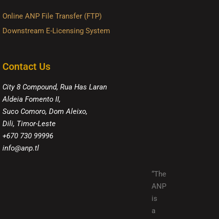
Online ANP File Transfer (FTP)
Downstream E-Licensing System
Contact Us
City 8 Compound, Rua Has Laran
Aldeia Fomento II,
Suco Comoro, Dom Aleixo,
Dili, Timor-Leste
+670 730 99996
info@anp.tl
“The
ANP
is
a