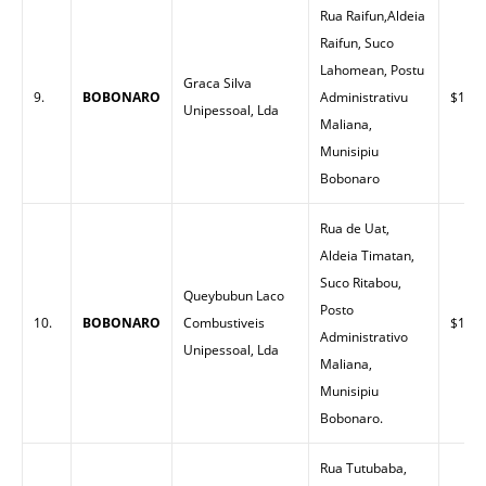
Rua Raifun,Aldeia
Raifun, Suco
Lahomean, Postu
Graca Silva
9.
BOBONARO
Administrativu
$1.53
Unipessoal, Lda
Maliana,
Munisipiu
Bobonaro
Rua de Uat,
Aldeia Timatan,
Suco Ritabou,
Queybubun Laco
Posto
10.
BOBONARO
Combustiveis
$1.55
Administrativo
Unipessoal, Lda
Maliana,
Munisipiu
Bobonaro.
Rua Tutubaba,