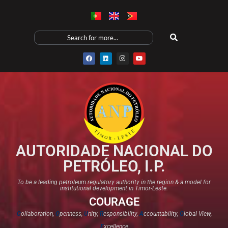
AUTORIDADE NACIONAL DO
PETRÓLEO, I.P.
To be a leading petroleum regulatory authority in the region & a model for
institutional development in Timor-Leste.
COURAGE
C
ollaboration,
O
penness,
U
nity,
R
esponsibility,
A
ccountability,
G
lobal View,
E
xcellence​