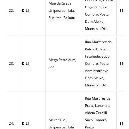
Mae da Graca
Golgota, Suco
22.
DILI
Unipessoal, Lda,
$1.56
Comoro, Postu
Sucursal Raikotu
Dom Aleixo,
Munisipiu Dili.
Rua Marttirez da
Patria Aldeia
Fatuhada, Suco
Mega Petroleum,
23.
DILI
Comoro, Postu
$1.49
Lda
Administrativo
Dom Aleixo,
Munisipiu Dili
Rua Martires da
Praia, Lurumata,
Aldeia Zero III,
Mekar Fuel,
Suco Comoro,
24.
DILI
$1.50
Unipessoal, Lda
Posto