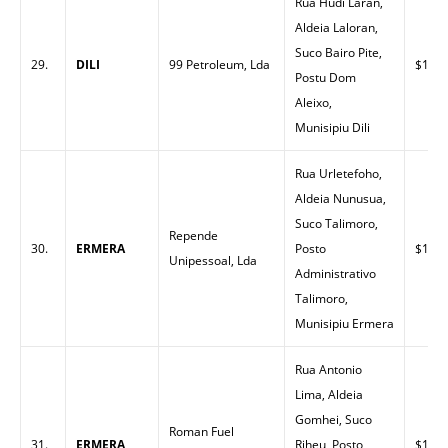
Rua Hudi Laran,
Aldeia Laloran,
Suco Bairo Pite,
29.
DILI
99 Petroleum, Lda
$1.49
Postu Dom
Aleixo,
Munisipiu Dili
Rua Urletefoho,
Aldeia Nunusua,
Suco Talimoro,
Repende
30.
ERMERA
Posto
$1.50
Unipessoal, Lda
Administrativo
Talimoro,
Munisipiu Ermera
Rua Antonio
Lima, Aldeia
Gomhei, Suco
Roman Fuel
31.
ERMERA
Riheu, Posto
$1.60