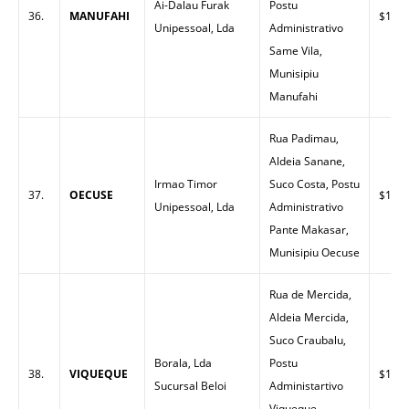
Ai-Dalau Furak
Postu
36.
MANUFAHI
$1.60
Unipessoal, Lda
Administrativo
Same Vila,
Munisipiu
Manufahi
Rua Padimau,
Aldeia Sanane,
Irmao Timor
Suco Costa, Postu
37.
OECUSE
$1.66
Unipessoal, Lda
Administrativo
Pante Makasar,
Munisipiu Oecuse
Rua de Mercida,
Aldeia Mercida,
Suco Craubalu,
Borala, Lda
Postu
38.
VIQUEQUE
$1.51
Sucursal Beloi
Administartivo
Viqueque,