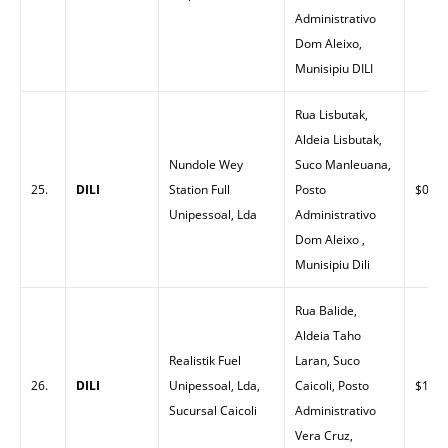
Administrativo
Dom Aleixo,
Munisipiu DILI
Rua Lisbutak,
Aldeia Lisbutak,
Nundole Wey
Suco Manleuana,
25.
DILI
Station Full
Posto
$0.00
Unipessoal, Lda
Administrativo
Dom Aleixo ,
Munisipiu Dili
Rua Balide,
Aldeia Taho
Realistik Fuel
Laran, Suco
26.
DILI
Unipessoal, Lda,
Caicoli, Posto
$1.47
Sucursal Caicoli
Administrativo
Vera Cruz,