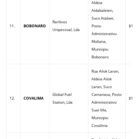
Aldeia
Aidabaleten,
Suco Atabae,
Rarilivos
11.
BOBONARO
Postu
$1.51
Unipessoal, Lda
Administrativu
Maliana,
Munisipiu
Bobonaro
Rua Ailok Laran,
Aldeia Ailok
Laran, Suco
Global Fuel
Camanasa, Posto
12.
COVALIMA
$1.65
Station, Lda
Administrativo
Suai Vila,
Munisipiu
Covalima