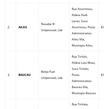
Rua Aissirimou,
Aldeia Hudi
Laran, Suco
Nusabe III
2.
AILEU
Aissirimou, Posto
$1.55
Unipessoal, Lda
Administrativo
Aileu Vila,
Munisipiu Aileu
Rua Tirilolo,
Aldeia Lutu Mutu,
Suco Tirilolo,
Belijo Fuel
3.
BAUCAU
Postu
$1.45
Unipessoal, Lda
Administrativo
Baucau Vila,
Munisipiu Baucau
Rua Tiriloka,