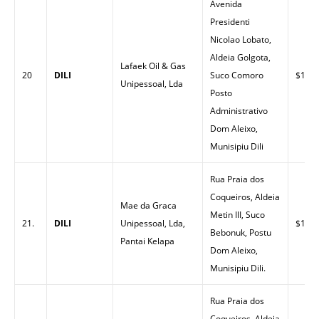
Avenida
Presidenti
Nicolao Lobato,
Aldeia Golgota,
Lafaek Oil & Gas
20
DILI
Suco Comoro
$1.57
Unipessoal, Lda
Posto
Administrativo
Dom Aleixo,
Munisipiu Dili
Rua Praia dos
Coqueiros, Aldeia
Mae da Graca
Metin III, Suco
21.
DILI
Unipessoal, Lda,
$1.59
Bebonuk, Postu
Pantai Kelapa
Dom Aleixo,
Munisipiu Dili.
Rua Praia dos
Coqueiros, Aldeia