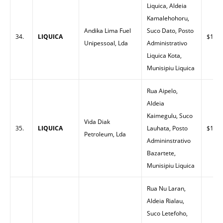
Liquica, Aldeia
Kamalehohoru,
Andika Lima Fuel
Suco Dato, Posto
34.
LIQUICA
$1.53
Unipessoal, Lda
Administrativo
Liquica Kota,
Munisipiu Liquica
Rua Aipelo,
Aldeia
Kaimegulu, Suco
Vida Diak
35.
LIQUICA
Lauhata, Posto
$1.53
Petroleum, Lda
Admininstrativo
Bazartete,
Munisipiu Liquica
Rua Nu Laran,
Aldeia Rialau,
Suco Letefoho,