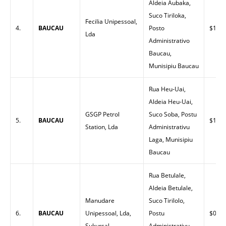
Aldeia Aubaka,
Suco Tiriloka,
Fecilia Unipessoal,
4.
BAUCAU
Posto
$1.62
Lda
Administrativo
Baucau,
Munisipiu Baucau
Rua Heu-Uai,
Aldeia Heu-Uai,
GSGP Petrol
Suco Soba, Postu
5.
BAUCAU
$1.52
Station, Lda
Administrativu
Laga, Munisipiu
Baucau
Rua Betulale,
Aldeia Betulale,
Manudare
Suco Tirilolo,
6.
BAUCAU
Unipessoal, Lda,
Postu
$0.00
Sukursal
Administrativu