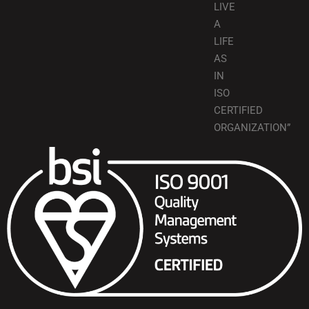
LIVE
A
LIFE
AS
IN
ISO
CERTIFIED
ORGANIZATION”