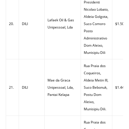
Presidenti
Nicolao Lobato,
Aldeia Golgota,
Lafaek Oil & Gas
20.
DILI
Suco Comoro
$1.50
Unipessoal, Lda
Posto
Administrativo
Dom Aleixo,
Munisipiu Dili
Rua Praia dos
Coqueiros,
Mae da Graca
Aldeia Metin III,
21.
DILI
Unipessoal, Lda,
Suco Bebonuk,
$1.44
Pantai Kelapa
Postu Dom
Aleixo,
Munisipiu Dili.
Rua Praia dos