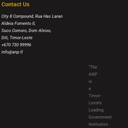
Contact Us
City 8 Compound, Rua Has Laran
Aldeia Fomento II,
Suco Comoro, Dom Aleixo,
Dili, Timor-Leste
+670 730 99996
info@anp.tl
“The
ANP
is
a
Timor-
Leste’s
Leading
Government
Institution