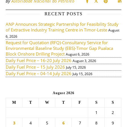
By
Autoridade Nacional do Petroleo
RECENT POSTS
ANP Announces Strategic Partnership for Feasibility Study
of Extractive Industry Training Centre in Timor-Leste
August
6, 2026
Request for Quotation (RFQ)-Consultancy Service for
Environmental Baseline Study (EBS)-Timor Gap Pualaca
Block Onshore Drilling Project
August 6, 2026
Daily Fuel Price – 16-20 July 2026
August 3, 2026
Daily Fuel Price – 15 July 2026
July 15, 2026
Daily Fuel Price – 04-14 July 2026
July 15, 2026
August 2026
M
T
W
T
F
S
S
1
2
3
4
5
6
7
8
9