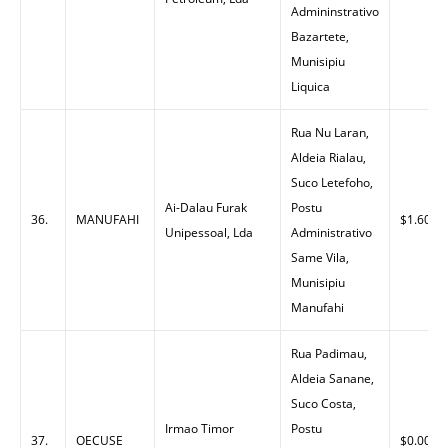
Admininstrativo
Bazartete,
Munisipiu
Liquica
Rua Nu Laran,
Aldeia Rialau,
Suco Letefoho,
Ai-Dalau Furak
Postu
36.
MANUFAHI
$1.60
Unipessoal, Lda
Administrativo
Same Vila,
Munisipiu
Manufahi
Rua Padimau,
Aldeia Sanane,
Suco Costa,
Irmao Timor
Postu
37.
OECUSE
$0.00