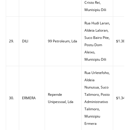
Cristo Rei,
Munisipiu Dili
Rua Hudi Laran,
Aldeia Laloran,
Suco Bairo Pite,
29.
DILI
99 Petroleum, Lda
$1.38
Postu Dom
Aleixo,
Munisipiu Dili
Rua Urletefoho,
Aldeia
Nunusua, Suco
Repende
Talimoro, Posto
30.
ERMERA
$1.34
Unipessoal, Lda
Administrativo
Talimoro,
Munisipiu
Ermera