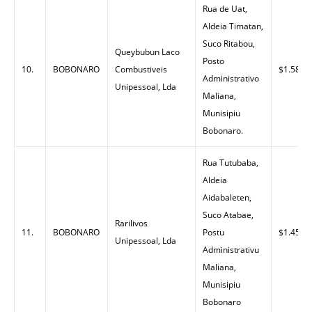
Rua de Uat,
Aldeia Timatan,
Suco Ritabou,
Queybubun Laco
Posto
10.
BOBONARO
Combustiveis
$1.58
Administrativo
Unipessoal, Lda
Maliana,
Munisipiu
Bobonaro.
Rua Tutubaba,
Aldeia
Aidabaleten,
Suco Atabae,
Rarilivos
11.
BOBONARO
Postu
$1.45
Unipessoal, Lda
Administrativu
Maliana,
Munisipiu
Bobonaro