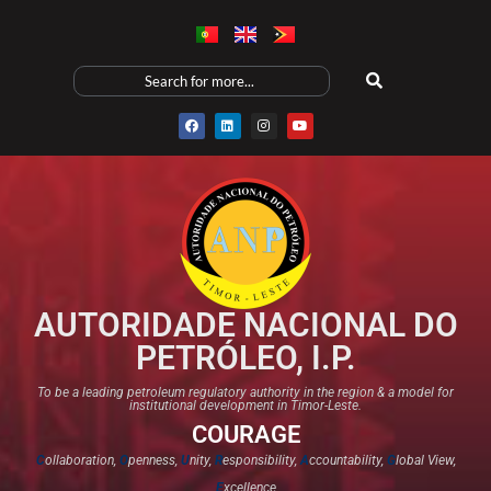
AUTORIDADE NACIONAL DO
PETRÓLEO, I.P.
To be a leading petroleum regulatory authority in the region & a model for
institutional development in Timor-Leste.
COURAGE
C
ollaboration,
O
penness,
U
nity,
R
esponsibility,
A
ccountability,
G
lobal View,
E
xcellence​