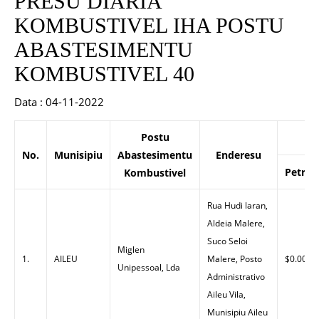
PRESU DIARIA
KOMBUSTIVEL IHA POSTU
ABASTESIMENTU
KOMBUSTIVEL 40
Data : 04-11-2022
Postu
P
No.
Munisipiu
Abastesimentu
Enderesu
Petrol
Kombustivel
Rua Hudi laran,
Aldeia Malere,
Suco Seloi
Miglen
1.
AILEU
Malere, Posto
$0.00
Unipessoal, Lda
Administrativo
Aileu Vila,
Munisipiu Aileu