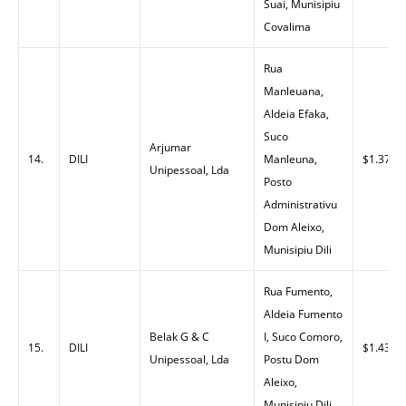
Suai, Munisipiu
Covalima
Rua
Manleuana,
Aldeia Efaka,
Suco
Arjumar
14.
DILI
Manleuna,
$1.37
Unipessoal, Lda
Posto
Administrativu
Dom Aleixo,
Munisipiu Dili
Rua Fumento,
Aldeia Fumento
Belak G & C
I, Suco Comoro,
15.
DILI
$1.43
Unipessoal, Lda
Postu Dom
Aleixo,
Munisipiu Dili.