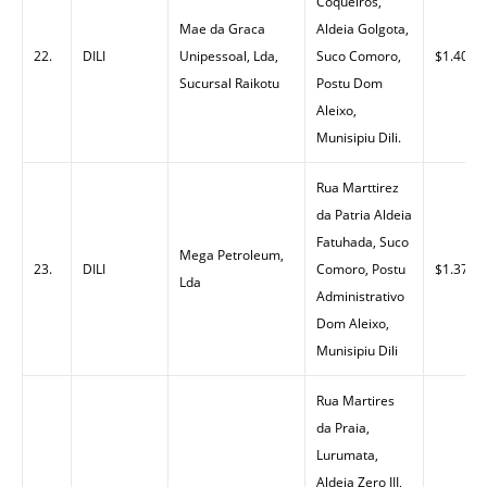
Coqueiros,
Mae da Graca
Aldeia Golgota,
22.
DILI
Unipessoal, Lda,
Suco Comoro,
$1.40
Sucursal Raikotu
Postu Dom
Aleixo,
Munisipiu Dili.
Rua Marttirez
da Patria Aldeia
Fatuhada, Suco
Mega Petroleum,
23.
DILI
Comoro, Postu
$1.37
Lda
Administrativo
Dom Aleixo,
Munisipiu Dili
Rua Martires
da Praia,
Lurumata,
Aldeia Zero III,