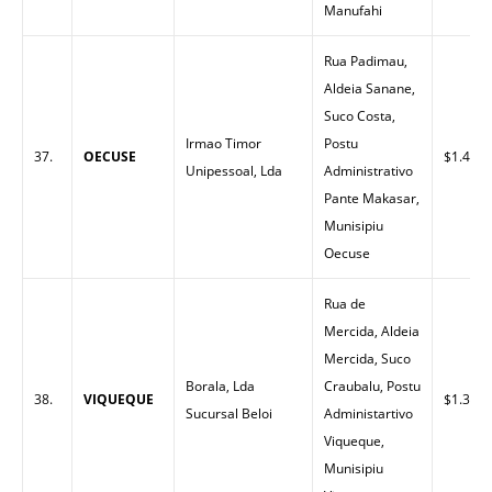
Manufahi
Rua Padimau,
Aldeia Sanane,
Suco Costa,
Irmao Timor
Postu
37.
OECUSE
$1.40
Unipessoal, Lda
Administrativo
Pante Makasar,
Munisipiu
Oecuse
Rua de
Mercida, Aldeia
Mercida, Suco
Borala, Lda
Craubalu, Postu
38.
VIQUEQUE
$1.34
Sucursal Beloi
Administartivo
Viqueque,
Munisipiu