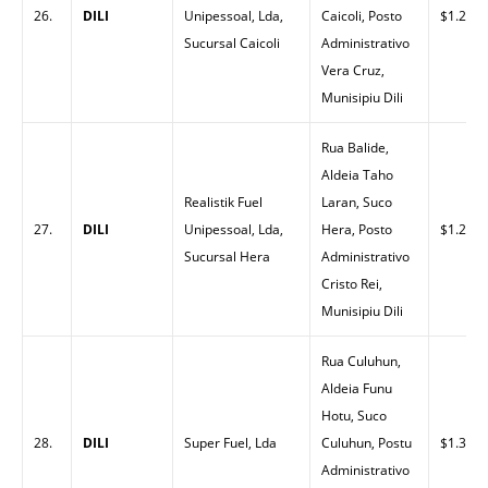
26.
DILI
Unipessoal, Lda,
Caicoli, Posto
$1.26
Sucursal Caicoli
Administrativo
Vera Cruz,
Munisipiu Dili
Rua Balide,
Aldeia Taho
Realistik Fuel
Laran, Suco
27.
DILI
Unipessoal, Lda,
Hera, Posto
$1.26
Sucursal Hera
Administrativo
Cristo Rei,
Munisipiu Dili
Rua Culuhun,
Aldeia Funu
Hotu, Suco
28.
DILI
Super Fuel, Lda
Culuhun, Postu
$1.32
Administrativo