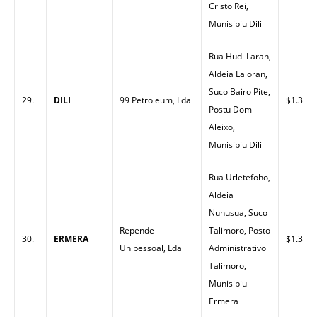
Cristo Rei,
Munisipiu Dili
Rua Hudi Laran,
Aldeia Laloran,
Suco Bairo Pite,
29.
DILI
99 Petroleum, Lda
$1.32
Postu Dom
Aleixo,
Munisipiu Dili
Rua Urletefoho,
Aldeia
Nunusua, Suco
Repende
Talimoro, Posto
30.
ERMERA
$1.35
Unipessoal, Lda
Administrativo
Talimoro,
Munisipiu
Ermera