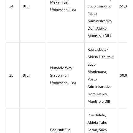
Mekar Fuel,
24.
DILI
Suco Comoro,
$1.30
Unipessoal, Lda
Posto
Administrativo
Dom Aleixo,
Munisipiu DILI
Rua Lisbutak,
Aldeia Lisbutak,
Suco
Nundole Wey
Manleuana,
25.
DILI
Station Full
$0.00
Posto
Unipessoal, Lda
Administrativo
Dom Aleixo ,
Munisipiu Dili
Rua Balide,
Aldeia Taho
Realistik Fuel
Laran, Suco