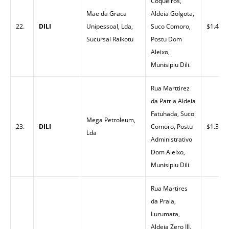
Coqueiros,
Mae da Graca
Aldeia Golgota,
22.
DILI
Unipessoal, Lda,
Suco Comoro,
$1.40
Sucursal Raikotu
Postu Dom
Aleixo,
Munisipiu Dili.
Rua Marttirez
da Patria Aldeia
Fatuhada, Suco
Mega Petroleum,
23.
DILI
Comoro, Postu
$1.32
Lda
Administrativo
Dom Aleixo,
Munisipiu Dili
Rua Martires
da Praia,
Lurumata,
Aldeia Zero III,