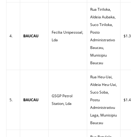
Rua Tiriloka,
Aldeia Aubaka,
Suco Tiriloka,
Fecilia Unipessoal,
Posto
4.
BAUCAU
$1.35
Lda
Administrativo
Baucau,
Munisipiu
Baucau
Rua Heu-Uai,
Aldeia Heu-Uai,
Suco Soba,
GSGP Petrol
5.
BAUCAU
Postu
$1.43
Station, Lda
Administrativu
Laga, Munisipiu
Baucau
Rua Betulale,