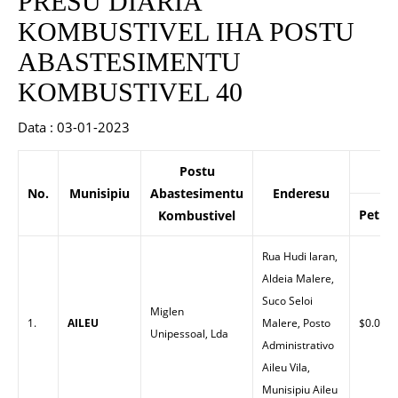
PRESU DIARIA
KOMBUSTIVEL IHA POSTU
ABASTESIMENTU
KOMBUSTIVEL 40
Data : 03-01-2023
Postu
P
No.
Munisipiu
Abastesimentu
Enderesu
Petrol
Kombustivel
Rua Hudi laran,
Aldeia Malere,
Suco Seloi
Miglen
1.
AILEU
Malere, Posto
$0.00
Unipessoal, Lda
Administrativo
Aileu Vila,
Munisipiu Aileu