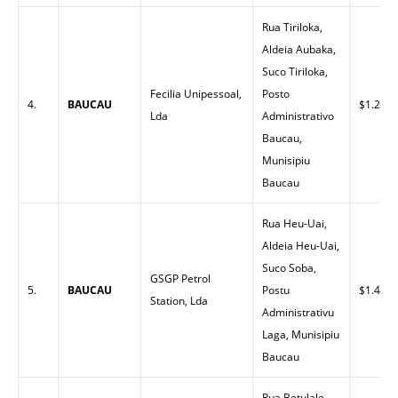
Rua Tiriloka,
Aldeia Aubaka,
Suco Tiriloka,
Fecilia Unipessoal,
Posto
4.
BAUCAU
$1.29
Lda
Administrativo
Baucau,
Munisipiu
Baucau
Rua Heu-Uai,
Aldeia Heu-Uai,
Suco Soba,
GSGP Petrol
5.
BAUCAU
Postu
$1.43
Station, Lda
Administrativu
Laga, Munisipiu
Baucau
Rua Betulale,