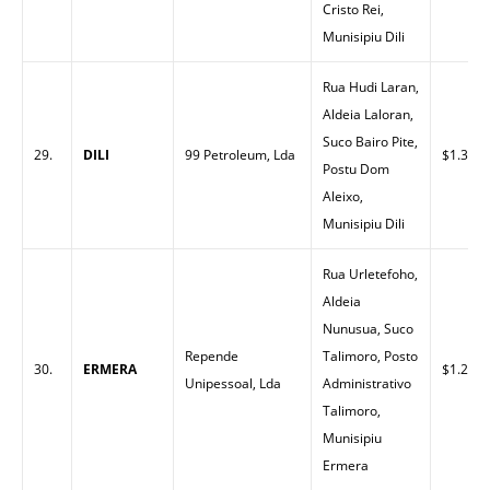
Cristo Rei,
Munisipiu Dili
Rua Hudi Laran,
Aldeia Laloran,
Suco Bairo Pite,
29.
DILI
99 Petroleum, Lda
$1.33
Postu Dom
Aleixo,
Munisipiu Dili
Rua Urletefoho,
Aldeia
Nunusua, Suco
Repende
Talimoro, Posto
30.
ERMERA
$1.27
Unipessoal, Lda
Administrativo
Talimoro,
Munisipiu
Ermera