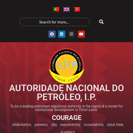
AUTORIDADE NACIONAL DO
PETRÓLEO, I.P.
To be a leading petroleum regulatory authority in the region & a model for
institutional development in Timor-Leste.
COURAGE
C
ollaboration,
O
penness,
U
nity,
R
esponsibility,
A
ccountability,
G
lobal View,
E
xcellence​