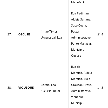
Manufahi
Rua Padimau,
Aldeia Sanane,
Suco Costa,
Irmao Timor
Postu
37.
OECUSE
$1.40
Unipessoal, Lda
Administrativo
Pante Makasar,
Munisipiu
Oecuse
Rua de
Mercida, Aldeia
Mercida, Suco
Borala, Lda
Craubalu, Postu
38.
VIQUEQUE
$1.32
Sucursal Beloi
Administartivo
Viqueque,
Munisipiu