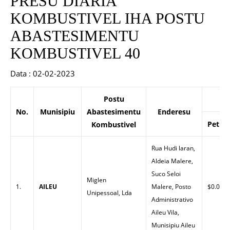
PRESU DIARIA
KOMBUSTIVEL IHA POSTU
ABASTESIMENTU
KOMBUSTIVEL 40
Data : 02-02-2023
Postu
P
No.
Munisipiu
Abastesimentu
Enderesu
Petrol
Kombustivel
Rua Hudi laran,
Aldeia Malere,
Suco Seloi
Miglen
1.
AILEU
Malere, Posto
$0.00
Unipessoal, Lda
Administrativo
Aileu Vila,
Munisipiu Aileu