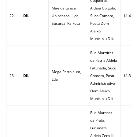
Coqueiros,
Mae da Graca
Aldeia Golgota,
22.
DILI
Unipessoal, Lda,
Suco Comoro,
$1.40
Sucursal Raikotu
Postu Dom
Aleixo,
Munisipiu Dili.
Rua Marttirez
da Patria Aldeia
Fatuhada, Suco
Mega Petroleum,
23.
DILI
Comoro, Postu
$1.33
Lda
Administrativo
Dom Aleixo,
Munisipiu Dili
Rua Martires
da Praia,
Lurumata,
Aldeia Zero III,