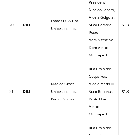
Presidenti
Nicolao Lobato,
Aldeia Golgota,
Lafaek Oil & Gas
20.
DILI
Suco Comoro
$1.35
Unipessoal, Lda
Posto
Administrativo
Dom Aleixo,
Munisipiu Dili
Rua Praia dos
Coqueiros,
Mae da Graca
Aldeia Metin III,
21.
DILI
Unipessoal, Lda,
Suco Bebonuk,
$1.30
Pantai Kelapa
Postu Dom
Aleixo,
Munisipiu Dili.
Rua Praia dos