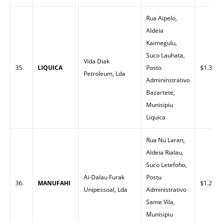
Rua Aipelo,
Aldeia
Kaimegulu,
Suco Lauhata,
Vida Diak
35.
LIQUICA
Posto
$1.30
Petroleum, Lda
Admininstrativo
Bazartete,
Munisipiu
Liquica
Rua Nu Laran,
Aldeia Rialau,
Suco Letefoho,
Ai-Dalau Furak
Postu
36.
MANUFAHI
$1.25
Unipessoal, Lda
Administrativo
Same Vila,
Munisipiu