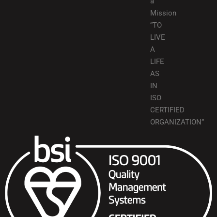
a
Mission
“TO
LIVE
A
LIFE
AS
IN
ISO
CERTIFIED
ORGANIZATION”