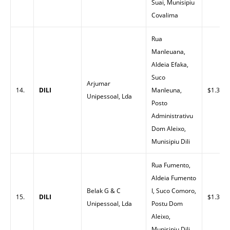
Suai, Munisipiu
Covalima
Rua
Manleuana,
Aldeia Efaka,
Suco
Arjumar
14.
DILI
Manleuna,
$1.30
Unipessoal, Lda
Posto
Administrativu
Dom Aleixo,
Munisipiu Dili
Rua Fumento,
Aldeia Fumento
Belak G & C
I, Suco Comoro,
15.
DILI
$1.33
Unipessoal, Lda
Postu Dom
Aleixo,
Munisipiu Dili.