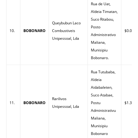
Rua de Uat,
Aldeia Timatan,
Suco Ritabou,
Queybubun Laco
Posto
10.
BOBONARO
Combustiveis
$0.00
Administrativo
Unipessoal, Lda
Maliana,
Munisipiu
Bobonaro.
Rua Tutubaba,
Aldeia
Aidabaleten,
Suco Atabae,
Rarilivos
11.
BOBONARO
Postu
$1.32
Unipessoal, Lda
Administrativu
Maliana,
Munisipiu
Bobonaro