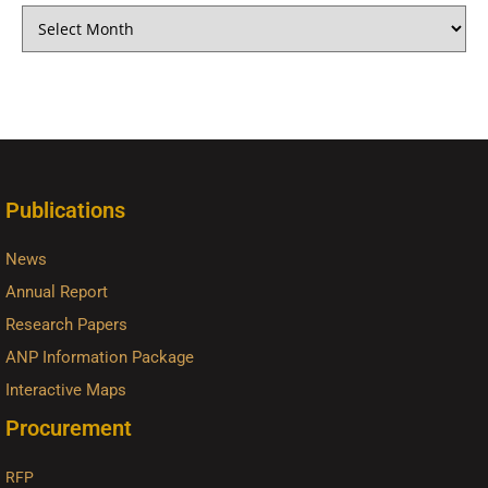
Publications
News
Annual Report
Research Papers
ANP Information Package
Interactive Maps
Procurement
RFP