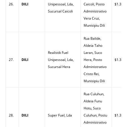
26.
DILI
Unipessoal, Lda,
Caicoli, Posto
$1.30
Sucursal Caicoli
Administrativo
Vera Cruz,
Munisipiu Dili
Rua Balide,
Aldeia Taho
Realistik Fuel
Laran, Suco
27.
DILI
Unipessoal, Lda,
Hera, Posto
$1.30
Sucursal Hera
Administrativo
Cristo Rei,
Munisipiu Dili
Rua Culuhun,
Aldeia Funu
Hotu, Suco
28.
DILI
Super Fuel, Lda
Culuhun, Postu
$1.33
Administrativo